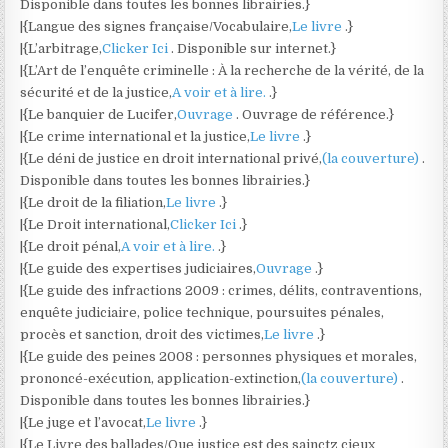
Disponible dans toutes les bonnes librairies.}
|{Langue des signes française/Vocabulaire,
Le livre
.}
|{L’arbitrage,
Clicker Ici
. Disponible sur internet.}
|{L’Art de l’enquête criminelle : À la recherche de la vérité, de la
sécurité et de la justice,
A voir et à lire.
.}
|{Le banquier de Lucifer,
Ouvrage
. Ouvrage de référence.}
|{Le crime international et la justice,
Le livre
.}
|{Le déni de justice en droit international privé,
(la couverture)
.
Disponible dans toutes les bonnes librairies.}
|{Le droit de la filiation,
Le livre
.}
|{Le Droit international,
Clicker Ici
.}
|{Le droit pénal,
A voir et à lire.
.}
|{Le guide des expertises judiciaires,
Ouvrage
.}
|{Le guide des infractions 2009 : crimes, délits, contraventions,
enquête judiciaire, police technique, poursuites pénales,
procès et sanction, droit des victimes,
Le livre
.}
|{Le guide des peines 2008 : personnes physiques et morales,
prononcé-exécution, application-extinction,
(la couverture)
.
Disponible dans toutes les bonnes librairies.}
|{Le juge et l’avocat,
Le livre
.}
|{Le Livre des ballades/Que justice est des sainctz cieux