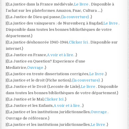
|{La justice dans la France médiévale,
Le livre
. Disponible à
l’achat sur les plateformes Amazon, Fnac, Cultura ….}
|{La Justice de Dieu qui passe,
(la couverture)
.}
|{La justice des vainqueurs : de Nuremberg à Bagdad,
Le livre
.
Disponible dans toutes les bonnes bibliothèques de votre
département.}
|{La justice déshonorée 1940-1944,
Clicker Ici
. Disponible sur
internet.}
|{La Justice en France,
A voir et à lire.
.}
|{La Justice en Question? Experience d’une
Mediatrice,
Ouvrage
.}
|{La justice en trente dissertations corrigées,
Le livre
.}
|{La justice et le droit (Fiche notion),
(la couverture)
.}
|{La Justice et le Droit (Leconte de Lisle),
Le livre
. Disponible
dans toutes les bonnes bibliothèques de votre département.}
|{La Justice et le Mal,
Clicker Ici
.}
|{La Justice et les Enfants,
A voir et à lire.
.}
|{La justice et les institutions juridictionnelles,
Ouvrage
.
Ouvrage de référence.}
|{La justice et les institutions juridictionnelles,
Le livre
.}