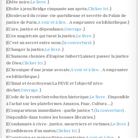
|{Bête noire,
Le livre
.}
|{Boîte à jeux/Bridge cinquante ans après,
Clicker Ici
.}
|{Boulevard du crime: vie quotidienne et secrète du Palais de
justice de Paris,
A voir et à lire.
. A emprunter en bibliothèque.}
|{Care, justice et dépendance,
Ouvrage
.}
|{Ces magistrats qui tuent la justice,
Le livre
.}
|{C’est un secret entre nous,
(la couverture)
.}
|{Changer la justice,
Le livre
.}
|{Chansons choisies d’Eugène Imbert/Laissez passer la justice
de Dieu,
Clicker Ici
.}
|{Chronique d’une jeune avocate,
A voir et à lire.
. A emprunter
en bibliothèque.}
|{Climat et écocitoyens/La FEVE et l’objectif zéro-
déchet,
Ouvrage
.}
|{Code de la route/Introduction historique,
Le livre
. Disponible
à l’achat sur les plateformes Amazon, Fnac, Cultura ….}
|{Comparutions immédiates : quelle justice ?,
(la couverture)
.
Disponible dans toutes les bonnes librairies.}
|{Condamnés à vivre : justice, meurtriers et victimes,
Le livre
.}
|{Confidences d’un maton,
Clicker Ici
.}
|{Construire sa maison/Faire construire,
A voir et à lire.
. A