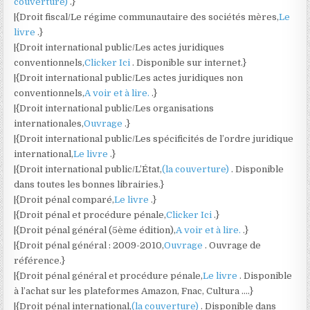
couverture)
.}
|{Droit fiscal/Le régime communautaire des sociétés mères,
Le
livre
.}
|{Droit international public/Les actes juridiques
conventionnels,
Clicker Ici
. Disponible sur internet.}
|{Droit international public/Les actes juridiques non
conventionnels,
A voir et à lire.
.}
|{Droit international public/Les organisations
internationales,
Ouvrage
.}
|{Droit international public/Les spécificités de l’ordre juridique
international,
Le livre
.}
|{Droit international public/L’État,
(la couverture)
. Disponible
dans toutes les bonnes librairies.}
|{Droit pénal comparé,
Le livre
.}
|{Droit pénal et procédure pénale,
Clicker Ici
.}
|{Droit pénal général (5ème édition),
A voir et à lire.
.}
|{Droit pénal général : 2009-2010,
Ouvrage
. Ouvrage de
référence.}
|{Droit pénal général et procédure pénale,
Le livre
. Disponible
à l’achat sur les plateformes Amazon, Fnac, Cultura ….}
|{Droit pénal international,
(la couverture)
. Disponible dans