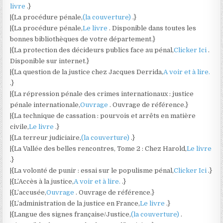
livre
.}
|{La procédure pénale,
(la couverture)
.}
|{La procédure pénale,
Le livre
. Disponible dans toutes les
bonnes bibliothèques de votre département.}
|{La protection des décideurs publics face au pénal,
Clicker Ici
.
Disponible sur internet.}
|{La question de la justice chez Jacques Derrida,
A voir et à lire.
.}
|{La répression pénale des crimes internationaux : justice
pénale internationale,
Ouvrage
. Ouvrage de référence.}
|{La technique de cassation : pourvois et arrêts en matière
civile,
Le livre
.}
|{La terreur judiciaire,
(la couverture)
.}
|{La Vallée des belles rencontres, Tome 2 : Chez Harold,
Le livre
.}
|{La volonté de punir : essai sur le populisme pénal,
Clicker Ici
.}
|{L’Accès à la justice,
A voir et à lire.
.}
|{L’accusée,
Ouvrage
. Ouvrage de référence.}
|{L’administration de la justice en France,
Le livre
.}
|{Langue des signes française/Justice,
(la couverture)
.