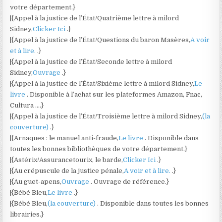
votre département.}
|{Appel à la justice de l’État/Quatrième lettre à milord
Sidney,
Clicker Ici
.}
|{Appel à la justice de l’État/Questions du baron Masères,
A voir
et à lire.
.}
|{Appel à la justice de l’État/Seconde lettre à milord
Sidney,
Ouvrage
.}
|{Appel à la justice de l’État/Sixième lettre à milord Sidney,
Le
livre
. Disponible à l’achat sur les plateformes Amazon, Fnac,
Cultura ….}
|{Appel à la justice de l’État/Troisième lettre à milord Sidney,
(la
couverture)
.}
|{Arnaques : le manuel anti-fraude,
Le livre
. Disponible dans
toutes les bonnes bibliothèques de votre département.}
|{Astérix/Assurancetourix, le barde,
Clicker Ici
.}
|{Au crépuscule de la justice pénale,
A voir et à lire.
.}
|{Au guet-apens,
Ouvrage
. Ouvrage de référence.}
|{Bébé Bleu,
Le livre
.}
|{Bébé Bleu,
(la couverture)
. Disponible dans toutes les bonnes
librairies.}