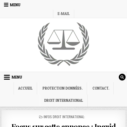
Skip
MENU
to
E-MAIL
content
MENU
ACCUEIL
PROTECTION DONNÉES.
CONTACT.
DROIT INTERNATIONAL
POSTED
INFOS DROIT INTERNATIONAL:
IN
Focus sur cette annonce : Ingrid