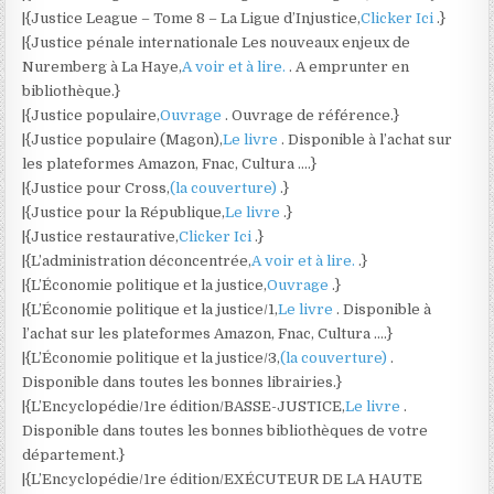
|{Justice League – Tome 8 – La Ligue d’Injustice,
Clicker Ici
.}
|{Justice pénale internationale Les nouveaux enjeux de
Nuremberg à La Haye,
A voir et à lire.
. A emprunter en
bibliothèque.}
|{Justice populaire,
Ouvrage
. Ouvrage de référence.}
|{Justice populaire (Magon),
Le livre
. Disponible à l’achat sur
les plateformes Amazon, Fnac, Cultura ….}
|{Justice pour Cross,
(la couverture)
.}
|{Justice pour la République,
Le livre
.}
|{Justice restaurative,
Clicker Ici
.}
|{L’administration déconcentrée,
A voir et à lire.
.}
|{L’Économie politique et la justice,
Ouvrage
.}
|{L’Économie politique et la justice/1,
Le livre
. Disponible à
l’achat sur les plateformes Amazon, Fnac, Cultura ….}
|{L’Économie politique et la justice/3,
(la couverture)
.
Disponible dans toutes les bonnes librairies.}
|{L’Encyclopédie/1re édition/BASSE-JUSTICE,
Le livre
.
Disponible dans toutes les bonnes bibliothèques de votre
département.}
|{L’Encyclopédie/1re édition/EXÉCUTEUR DE LA HAUTE