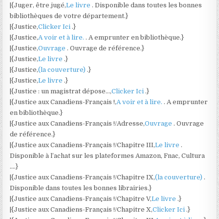
|{Juger, être jugé,
Le livre
. Disponible dans toutes les bonnes
bibliothèques de votre département.}
|{Justice,
Clicker Ici
.}
|{Justice,
A voir et à lire.
. A emprunter en bibliothèque.}
|{Justice,
Ouvrage
. Ouvrage de référence.}
|{Justice,
Le livre
.}
|{Justice,
(la couverture)
.}
|{Justice,
Le livre
.}
|{Justice : un magistrat dépose…,
Clicker Ici
.}
|{Justice aux Canadiens-Français !,
A voir et à lire.
. A emprunter
en bibliothèque.}
|{Justice aux Canadiens-Français !/Adresse,
Ouvrage
. Ouvrage
de référence.}
|{Justice aux Canadiens-Français !/Chapitre III,
Le livre
.
Disponible à l’achat sur les plateformes Amazon, Fnac, Cultura
….}
|{Justice aux Canadiens-Français !/Chapitre IX,
(la couverture)
.
Disponible dans toutes les bonnes librairies.}
|{Justice aux Canadiens-Français !/Chapitre V,
Le livre
.}
|{Justice aux Canadiens-Français !/Chapitre X,
Clicker Ici
.}