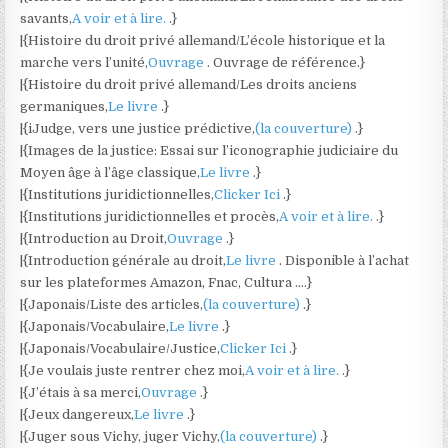
savants,
A voir et à lire.
.}
|{Histoire du droit privé allemand/L’école historique et la
marche vers l’unité,
Ouvrage
. Ouvrage de référence.}
|{Histoire du droit privé allemand/Les droits anciens
germaniques,
Le livre
.}
|{iJudge, vers une justice prédictive,
(la couverture)
.}
|{Images de la justice: Essai sur l’iconographie judiciaire du
Moyen âge à l’âge classique,
Le livre
.}
|{Institutions juridictionnelles,
Clicker Ici
.}
|{Institutions juridictionnelles et procès,
A voir et à lire.
.}
|{Introduction au Droit,
Ouvrage
.}
|{Introduction générale au droit,
Le livre
. Disponible à l’achat
sur les plateformes Amazon, Fnac, Cultura ….}
|{Japonais/Liste des articles,
(la couverture)
.}
|{Japonais/Vocabulaire,
Le livre
.}
|{Japonais/Vocabulaire/Justice,
Clicker Ici
.}
|{Je voulais juste rentrer chez moi,
A voir et à lire.
.}
|{J’étais à sa merci,
Ouvrage
.}
|{Jeux dangereux,
Le livre
.}
|{Juger sous Vichy, juger Vichy,
(la couverture)
.}