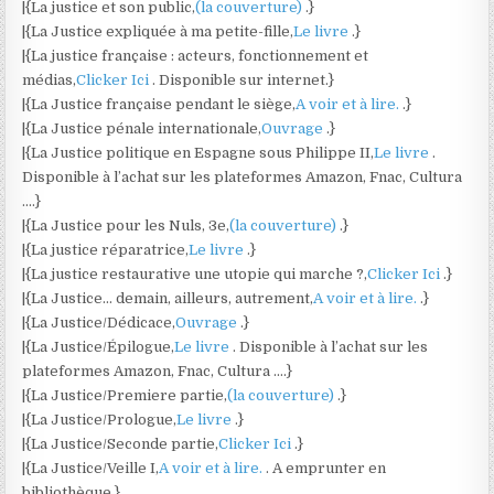
|{La justice et son public,
(la couverture)
.}
|{La Justice expliquée à ma petite-fille,
Le livre
.}
|{La justice française : acteurs, fonctionnement et
médias,
Clicker Ici
. Disponible sur internet.}
|{La Justice française pendant le siège,
A voir et à lire.
.}
|{La Justice pénale internationale,
Ouvrage
.}
|{La Justice politique en Espagne sous Philippe II,
Le livre
.
Disponible à l’achat sur les plateformes Amazon, Fnac, Cultura
….}
|{La Justice pour les Nuls, 3e,
(la couverture)
.}
|{La justice réparatrice,
Le livre
.}
|{La justice restaurative une utopie qui marche ?,
Clicker Ici
.}
|{La Justice… demain, ailleurs, autrement,
A voir et à lire.
.}
|{La Justice/Dédicace,
Ouvrage
.}
|{La Justice/Épilogue,
Le livre
. Disponible à l’achat sur les
plateformes Amazon, Fnac, Cultura ….}
|{La Justice/Premiere partie,
(la couverture)
.}
|{La Justice/Prologue,
Le livre
.}
|{La Justice/Seconde partie,
Clicker Ici
.}
|{La Justice/Veille I,
A voir et à lire.
. A emprunter en
bibliothèque.}