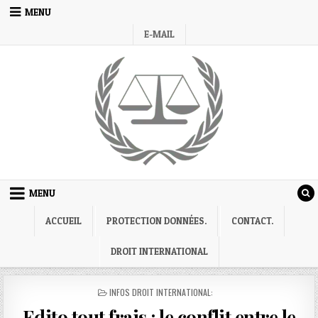
Skip
MENU
to
E-MAIL
content
MENU
ACCUEIL
PROTECTION DONNÉES.
CONTACT.
DROIT INTERNATIONAL
POSTED
INFOS DROIT INTERNATIONAL:
IN
Edito tout frais : le conflit entre le