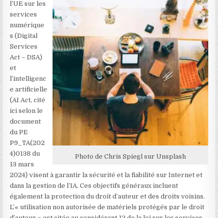
l’UE sur les
services
numérique
s (Digital
Services
Act – DSA
)
et
l’intelligenc
e artificielle
(AI Act, cité
ici selon le
document
du PE
P9_TA(202
4)0138
du
Photo de Chris Spiegl
sur Unsplash
13 mars
2024) visent à garantir la sécurité et la fiabilité sur Internet et
dans la gestion de l’IA. Ces objectifs généraux incluent
également la protection du droit d’auteur et des droits voisins.
L’« utilisation non autorisée de matériels protégés par le droit
d’auteur » est citée au considérant 12 de la loi sur les services