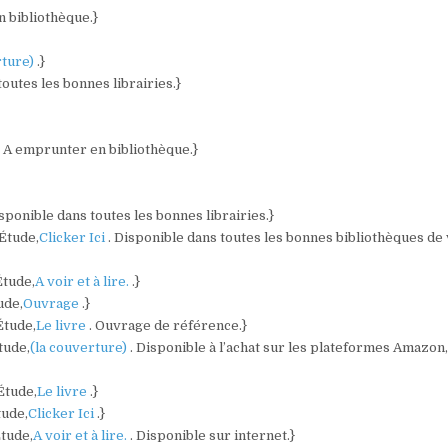
n bibliothèque.}
rture)
.}
toutes les bonnes librairies.}
. A emprunter en bibliothèque.}
isponible dans toutes les bonnes librairies.}
 Étude,
Clicker Ici
. Disponible dans toutes les bonnes bibliothèques de
Étude,
A voir et à lire.
.}
ude,
Ouvrage
.}
Étude,
Le livre
. Ouvrage de référence.}
tude,
(la couverture)
. Disponible à l’achat sur les plateformes Amazon,
Étude,
Le livre
.}
tude,
Clicker Ici
.}
Étude,
A voir et à lire.
. Disponible sur internet.}