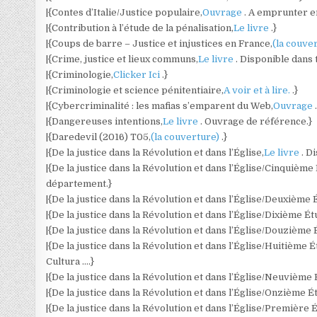
|{Contes d’Italie/Justice populaire,
Ouvrage
. A emprunter e
|{Contribution à l’étude de la pénalisation,
Le livre
.}
|{Coups de barre – Justice et injustices en France,
(la couve
|{Crime, justice et lieux communs,
Le livre
. Disponible dans 
|{Criminologie,
Clicker Ici
.}
|{Criminologie et science pénitentiaire,
A voir et à lire.
.}
|{Cybercriminalité : les mafias s’emparent du Web,
Ouvrage
|{Dangereuses intentions,
Le livre
. Ouvrage de référence.}
|{Daredevil (2016) T05,
(la couverture)
.}
|{De la justice dans la Révolution et dans l’Église,
Le livre
. D
|{De la justice dans la Révolution et dans l’Église/Cinquième
département.}
|{De la justice dans la Révolution et dans l’Église/Deuxième 
|{De la justice dans la Révolution et dans l’Église/Dixième Ét
|{De la justice dans la Révolution et dans l’Église/Douzième 
|{De la justice dans la Révolution et dans l’Église/Huitième É
Cultura ….}
|{De la justice dans la Révolution et dans l’Église/Neuvième 
|{De la justice dans la Révolution et dans l’Église/Onzième É
|{De la justice dans la Révolution et dans l’Église/Première 