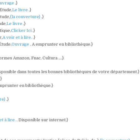
uvrage
.}
 Étude,
Le livre
.}
Étude,
(la couverture)
.}
ude,
Le livre
.}
tique,
Clicker Ici
.}
r,
A voir et à lire.
.}
 Étude,
Ouvrage
. A emprunter en bibliothèque.}
eformes Amazon, Fnac, Cultura ….}
isponible dans toutes les bonnes bibliothèques de votre département.}
.}
emprunter en bibliothèque.}
ure)
.}
et à lire.
. Disponible sur internet.}