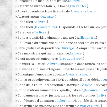
|{Arnaques : le manuel anti-fraude,
Le livre
.}
|{Astérix/Assurancetourix, le barde,
Clicker Ici
.}
|{Au crépuscule de la justice pénale,
A voir et à lire.
.}
|{Au guet-apens,
Ouvrage
.}
|{Bébé Bleu,
Le livre
.}
|{Bébé Bleu,
(la couverture)
. Disponible à l’achat sur les pl
|{Bête noire,
Le livre
.}
|{Boîte à jeux/Bridge cinquante ans après,
Clicker Ici
.}
|{Boulevard du crime: vie quotidienne et secrète du Palais de
|{Care, justice et dépendance,
Ouvrage
. A emprunter en bib
|{Ces magistrats qui tuent la justice,
Le livre
.}
|{C’est un secret entre nous,
(la couverture)
.}
|{Changer la justice,
Le livre
. Disponible dans toutes les bonn
|{Chansons choisies d’Eugène Imbert/Laissez passer la justi
|{Chronique d’une jeune avocate,
A voir et à lire.
.}
|{Climat et écocitoyens/La FEVE et l’objectif zéro-déchet,
Ou
|{Code de la route/Introduction historique,
Le livre
. Ouvrag
|{Comparutions immédiates : quelle justice ?,
(la couverture
|{Condamnés à vivre : justice, meurtriers et victimes,
Le liv
|{Confidences d’un maton,
Clicker Ici
. Disponible dans toute
|{Construire sa maison/Faire construire,
A voir et à lire.
.}