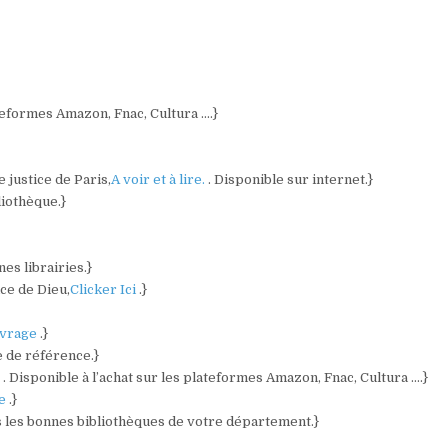
ateformes Amazon, Fnac, Cultura ….}
 justice de Paris,
A voir et à lire.
. Disponible sur internet.}
liothèque.}
es librairies.}
ce de Dieu,
Clicker Ici
.}
vrage
.}
e de référence.}
)
. Disponible à l’achat sur les plateformes Amazon, Fnac, Cultura ….}
re
.}
s les bonnes bibliothèques de votre département.}