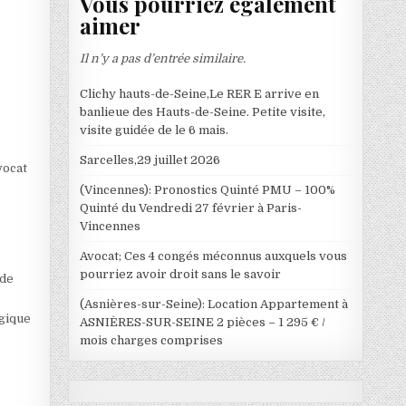
Vous pourriez également
aimer
Il n’y a pas d’entrée similaire.
Clichy hauts-de-Seine,Le RER E arrive en
banlieue des Hauts-de-Seine. Petite visite,
visite guidée de le 6 mais.
Sarcelles,29 juillet 2026
vocat
(Vincennes): Pronostics Quinté PMU – 100%
Quinté du Vendredi 27 février à Paris-
Vincennes
Avocat; Ces 4 congés méconnus auxquels vous
r
pourriez avoir droit sans le savoir
 de
(Asnières-sur-Seine): Location Appartement à
égique
ASNIÈRES-SUR-SEINE 2 pièces – 1 295 € /
mois charges comprises