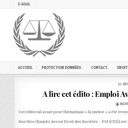
Skip
E-MAIL
to
content
ACCUEIL
PROTECTION DONNÉES.
CONTACT.
DROIT
PO
INF
IN
A lire cet édito : Emploi 
AUTH
MAUR
Cet éditorial ayant pour thématique « la justice » a été trou
Son titre (Emploi Avocat Droit des Sociétés – F/H (CDI)) est 