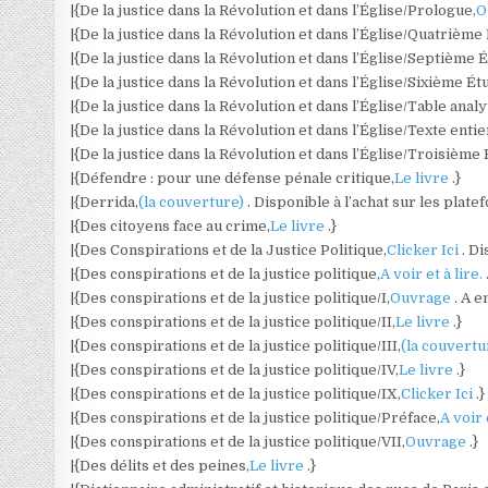
|{De la justice dans la Révolution et dans l’Église/Prologue,
O
|{De la justice dans la Révolution et dans l’Église/Quatrième
|{De la justice dans la Révolution et dans l’Église/Septième 
|{De la justice dans la Révolution et dans l’Église/Sixième Ét
|{De la justice dans la Révolution et dans l’Église/Table analy
|{De la justice dans la Révolution et dans l’Église/Texte entie
|{De la justice dans la Révolution et dans l’Église/Troisième
|{Défendre : pour une défense pénale critique,
Le livre
.}
|{Derrida,
(la couverture)
. Disponible à l’achat sur les plat
|{Des citoyens face au crime,
Le livre
.}
|{Des Conspirations et de la Justice Politique,
Clicker Ici
. D
|{Des conspirations et de la justice politique,
A voir et à lire.
|{Des conspirations et de la justice politique/I,
Ouvrage
. A 
|{Des conspirations et de la justice politique/II,
Le livre
.}
|{Des conspirations et de la justice politique/III,
(la couvert
|{Des conspirations et de la justice politique/IV,
Le livre
.}
|{Des conspirations et de la justice politique/IX,
Clicker Ici
.}
|{Des conspirations et de la justice politique/Préface,
A voir 
|{Des conspirations et de la justice politique/VII,
Ouvrage
.}
|{Des délits et des peines,
Le livre
.}