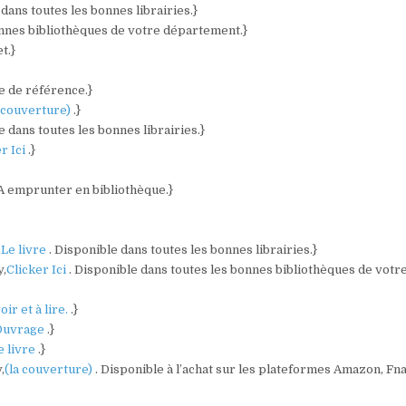
 dans toutes les bonnes librairies.}
onnes bibliothèques de votre département.}
t.}
e de référence.}
a couverture)
.}
e dans toutes les bonnes librairies.}
r Ici
.}
 A emprunter en bibliothèque.}
,
Le livre
. Disponible dans toutes les bonnes librairies.}
y,
Clicker Ici
. Disponible dans toutes les bonnes bibliothèques de votr
oir et à lire.
.}
Ouvrage
.}
e livre
.}
,
(la couverture)
. Disponible à l’achat sur les plateformes Amazon, Fna