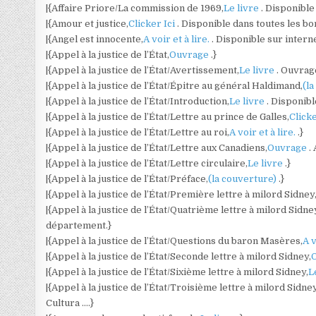
|{Affaire Priore/La commission de 1969,
Le livre
. Disponible
|{Amour et justice,
Clicker Ici
. Disponible dans toutes les b
|{Angel est innocente,
A voir et à lire.
. Disponible sur interne
|{Appel à la justice de l’État,
Ouvrage
.}
|{Appel à la justice de l’État/Avertissement,
Le livre
. Ouvrag
|{Appel à la justice de l’État/Épitre au général Haldimand,
(l
|{Appel à la justice de l’État/Introduction,
Le livre
. Disponibl
|{Appel à la justice de l’État/Lettre au prince de Galles,
Clicke
|{Appel à la justice de l’État/Lettre au roi,
A voir et à lire.
.}
|{Appel à la justice de l’État/Lettre aux Canadiens,
Ouvrage
.
|{Appel à la justice de l’État/Lettre circulaire,
Le livre
.}
|{Appel à la justice de l’État/Préface,
(la couverture)
.}
|{Appel à la justice de l’État/Première lettre à milord Sidney
|{Appel à la justice de l’État/Quatrième lettre à milord Sidne
département.}
|{Appel à la justice de l’État/Questions du baron Masères,
A v
|{Appel à la justice de l’État/Seconde lettre à milord Sidney,
|{Appel à la justice de l’État/Sixième lettre à milord Sidney,
L
|{Appel à la justice de l’État/Troisième lettre à milord Sidney
Cultura ….}