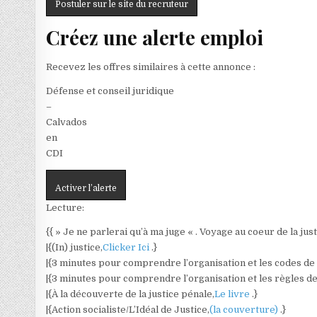
Postuler sur le site du recruteur
Créez une alerte emploi
Recevez les offres similaires à cette annonce :
Défense et conseil juridique
–
Calvados
en
CDI
Activer l’alerte
Lecture:
{{ » Je ne parlerai qu’à ma juge « . Voyage au coeur de la jus
|{(In) justice,
Clicker Ici
.}
|{3 minutes pour comprendre l’organisation et les codes de l
|{3 minutes pour comprendre l’organisation et les règles de 
|{À la découverte de la justice pénale,
Le livre
.}
|{Action socialiste/L’Idéal de Justice,
(la couverture)
.}