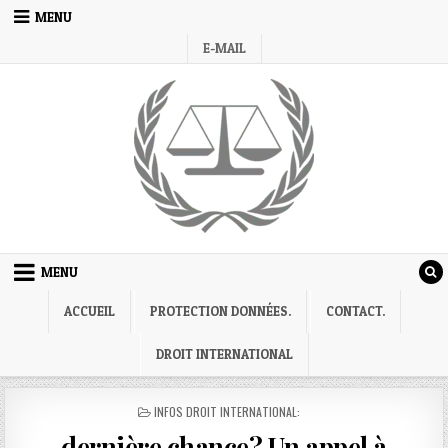
Skip
MENU
to
E-MAIL
content
MENU
ACCUEIL
PROTECTION DONNÉES.
CONTACT.
DROIT INTERNATIONAL
POSTED
INFOS DROIT INTERNATIONAL:
IN
dernière chance? Un appel à