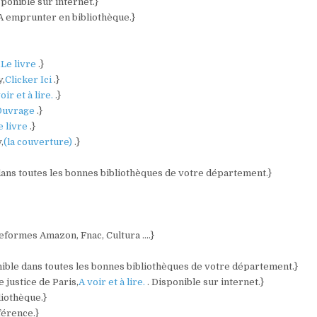
sponible sur internet.}
 A emprunter en bibliothèque.}
,
Le livre
.}
y,
Clicker Ici
.}
oir et à lire.
.}
Ouvrage
.}
e livre
.}
,
(la couverture)
.}
dans toutes les bonnes bibliothèques de votre département.}
ateformes Amazon, Fnac, Cultura ….}
nible dans toutes les bonnes bibliothèques de votre département.}
 justice de Paris,
A voir et à lire.
. Disponible sur internet.}
liothèque.}
férence.}