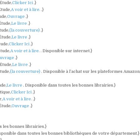
 Étude,
Clicker Ici
.}
Étude,
A voir et à lire.
.}
ude,
Ouvrage
.}
Étude,
Le livre
.}
tude,
(la couverture)
.}
Étude,
Le livre
.}
tude,
Clicker Ici
.}
Étude,
A voir et à lire.
. Disponible sur internet.}
uvrage
.}
 Étude,
Le livre
.}
Étude,
(la couverture)
. Disponible à l’achat sur les plateformes Amazon
ude,
Le livre
. Disponible dans toutes les bonnes librairies.}
tique,
Clicker Ici
.}
r,
A voir et à lire.
.}
 Étude,
Ouvrage
.}
s les bonnes librairies.}
isponible dans toutes les bonnes bibliothèques de votre département.}