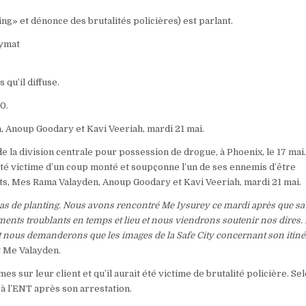
ing» et dénonce des brutalités policières) est parlant.
nymat
qu’il diffuse.
0.
, Anoup Goodary et Kavi Veeriah, mardi 21 mai.
de la division centrale pour possession de drogue, à Phoenix, le 17 mai
 a été victime d’un coup monté et soupçonne l’un de ses ennemis d’être
ats, Mes Rama Valayden, Anoup Goodary et Kavi Veeriah, mardi 21 mai.
cas de planting. Nous avons rencontré Me Iysurey ce mardi après que sa
léments troublants en temps et lieu et nous viendrons soutenir nos dires
t nous demanderons que les images de la Safe City concernant son itiné
t Me Valayden.
sur leur client et qu’il aurait été victime de brutalité policière. Se
t à l’ENT après son arrestation.