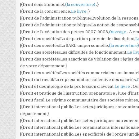
|{Droit constitutionnel,
(la couverture)
.}
|{Droit de la concurrence,
Le livre
.}
|{Droit de l’administration publique/Évolution de la responsa
|{Droit de l’administration publique/La notion de responsabi
|{Droit de l’exécution des peines 2007-2008,
Ouvrage
. A e
|{Droit des sociétés/La disparition par voie de dissolution,
L
|{Droit des sociétés/La SARL unipersonnelle,
(la couverture
|{Droit des sociétés/Les difficultés de fonctionnement,
Le li
|{Droit des sociétés/Les sanctions de violation des règles de
de votre département.}
|{Droit des sociétés/Les sociétés commerciales non immatri
|{Droit du travail/La représentation collective des salariés,
|{Droit et déontologie de la profession d’avocat,
Le livre
. O
|{Droit et pratique de l’instruction préparatoire : juge d’in
|{Droit fiscal/Le régime communautaire des sociétés mères
|{Droit international public/Les actes juridiques convention
département.}
|{Droit international public/Les actes juridiques non conven
|{Droit international public/Les organisations internationale
|{Droit international public/Les spécificités de l’ordre jurid