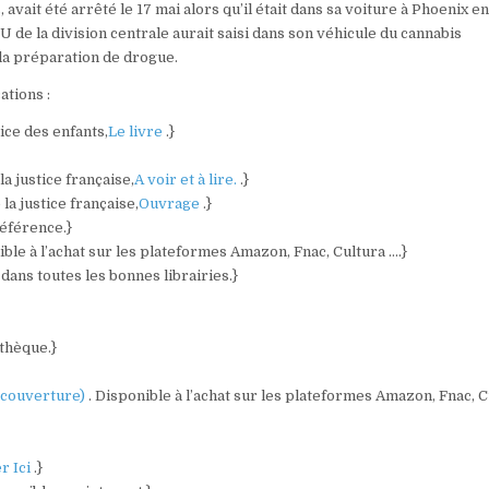
vait été arrêté le 17 mai alors qu’il était dans sa voiture à Phoenix e
 de la division centrale aurait saisi dans son véhicule du cannabis
la préparation de drogue.
tions :
tice des enfants,
Le livre
.}
a justice française,
A voir et à lire.
.}
la justice française,
Ouvrage
.}
référence.}
ible à l’achat sur les plateformes Amazon, Fnac, Cultura ….}
 dans toutes les bonnes librairies.}
othèque.}
a couverture)
. Disponible à l’achat sur les plateformes Amazon, Fnac, 
r Ici
.}