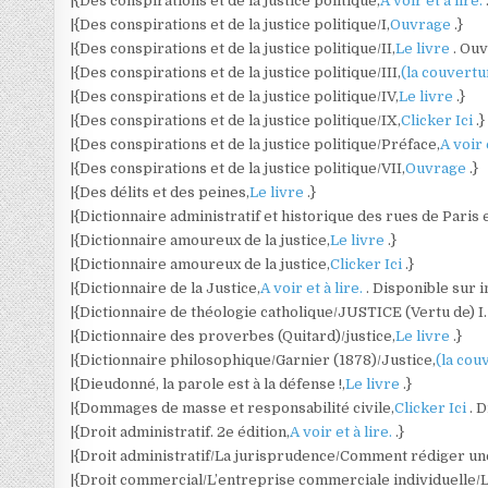
|{Des conspirations et de la justice politique,
A voir et à lire.
|{Des conspirations et de la justice politique/I,
Ouvrage
.}
|{Des conspirations et de la justice politique/II,
Le livre
. Ou
|{Des conspirations et de la justice politique/III,
(la couvert
|{Des conspirations et de la justice politique/IV,
Le livre
.}
|{Des conspirations et de la justice politique/IX,
Clicker Ici
.}
|{Des conspirations et de la justice politique/Préface,
A voir 
|{Des conspirations et de la justice politique/VII,
Ouvrage
.}
|{Des délits et des peines,
Le livre
.}
|{Dictionnaire administratif et historique des rues de Paris
|{Dictionnaire amoureux de la justice,
Le livre
.}
|{Dictionnaire amoureux de la justice,
Clicker Ici
.}
|{Dictionnaire de la Justice,
A voir et à lire.
. Disponible sur i
|{Dictionnaire de théologie catholique/JUSTICE (Vertu de) I. 
|{Dictionnaire des proverbes (Quitard)/justice,
Le livre
.}
|{Dictionnaire philosophique/Garnier (1878)/Justice,
(la cou
|{Dieudonné, la parole est à la défense !,
Le livre
.}
|{Dommages de masse et responsabilité civile,
Clicker Ici
. 
|{Droit administratif. 2e édition,
A voir et à lire.
.}
|{Droit administratif/La jurisprudence/Comment rédiger une
|{Droit commercial/L’entreprise commerciale individuelle