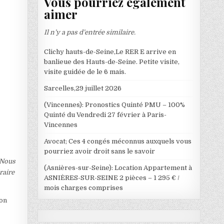
Vous pourriez également
aimer
Il n’y a pas d’entrée similaire.
Clichy hauts-de-Seine,Le RER E arrive en
banlieue des Hauts-de-Seine. Petite visite,
visite guidée de le 6 mais.
Sarcelles,29 juillet 2026
(Vincennes): Pronostics Quinté PMU – 100%
.
Quinté du Vendredi 27 février à Paris-
Vincennes
Avocat; Ces 4 congés méconnus auxquels vous
pourriez avoir droit sans le savoir
. Nous
(Asnières-sur-Seine): Location Appartement à
raire
ASNIÈRES-SUR-SEINE 2 pièces – 1 295 € /
mois charges comprises
lon