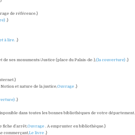
.}
vrage de référence.}
ure)
.}
et à lire.
.}
 et de ses monuments/Justice (place du Palais-de-),
(la couverture)
.}
nternet.}
Notion et nature de la justice,
Ouvrage
.}
verture)
.}
Disponible dans toutes les bonnes bibliothèques de votre département.
 fiche d’arrêt,
Ouvrage
. A emprunter en bibliothèque.}
/Le commerçant,
Le livre
.}