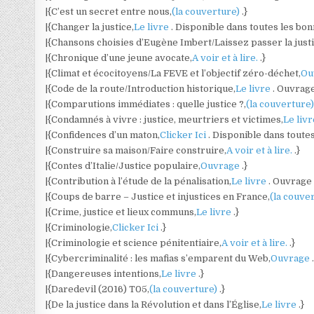
|{C’est un secret entre nous,
(la couverture)
.}
|{Changer la justice,
Le livre
. Disponible dans toutes les bonn
|{Chansons choisies d’Eugène Imbert/Laissez passer la justi
|{Chronique d’une jeune avocate,
A voir et à lire.
.}
|{Climat et écocitoyens/La FEVE et l’objectif zéro-déchet,
Ou
|{Code de la route/Introduction historique,
Le livre
. Ouvrag
|{Comparutions immédiates : quelle justice ?,
(la couverture
|{Condamnés à vivre : justice, meurtriers et victimes,
Le liv
|{Confidences d’un maton,
Clicker Ici
. Disponible dans toute
|{Construire sa maison/Faire construire,
A voir et à lire.
.}
|{Contes d’Italie/Justice populaire,
Ouvrage
.}
|{Contribution à l’étude de la pénalisation,
Le livre
. Ouvrage
|{Coups de barre – Justice et injustices en France,
(la couve
|{Crime, justice et lieux communs,
Le livre
.}
|{Criminologie,
Clicker Ici
.}
|{Criminologie et science pénitentiaire,
A voir et à lire.
.}
|{Cybercriminalité : les mafias s’emparent du Web,
Ouvrage
|{Dangereuses intentions,
Le livre
.}
|{Daredevil (2016) T05,
(la couverture)
.}
|{De la justice dans la Révolution et dans l’Église,
Le livre
.}