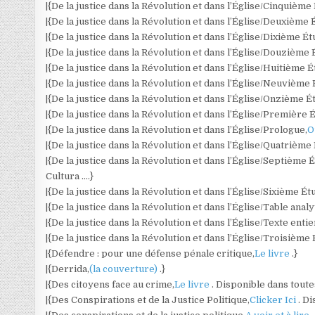
|{De la justice dans la Révolution et dans l’Église/Cinquième
|{De la justice dans la Révolution et dans l’Église/Deuxième 
|{De la justice dans la Révolution et dans l’Église/Dixième Ét
|{De la justice dans la Révolution et dans l’Église/Douzième 
|{De la justice dans la Révolution et dans l’Église/Huitième É
|{De la justice dans la Révolution et dans l’Église/Neuvième 
|{De la justice dans la Révolution et dans l’Église/Onzième É
|{De la justice dans la Révolution et dans l’Église/Première 
|{De la justice dans la Révolution et dans l’Église/Prologue,
O
|{De la justice dans la Révolution et dans l’Église/Quatrième
|{De la justice dans la Révolution et dans l’Église/Septième 
Cultura ….}
|{De la justice dans la Révolution et dans l’Église/Sixième Ét
|{De la justice dans la Révolution et dans l’Église/Table analy
|{De la justice dans la Révolution et dans l’Église/Texte entie
|{De la justice dans la Révolution et dans l’Église/Troisième
|{Défendre : pour une défense pénale critique,
Le livre
.}
|{Derrida,
(la couverture)
.}
|{Des citoyens face au crime,
Le livre
. Disponible dans toute
|{Des Conspirations et de la Justice Politique,
Clicker Ici
. D