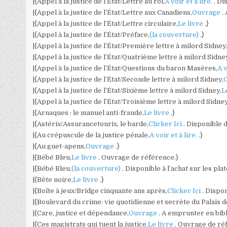
|{Appel à la justice de l’État/Lettre au roi,
A voir et à lire.
. Di
|{Appel à la justice de l’État/Lettre aux Canadiens,
Ouvrage
.
|{Appel à la justice de l’État/Lettre circulaire,
Le livre
.}
|{Appel à la justice de l’État/Préface,
(la couverture)
.}
|{Appel à la justice de l’État/Première lettre à milord Sidney
|{Appel à la justice de l’État/Quatrième lettre à milord Sidne
|{Appel à la justice de l’État/Questions du baron Masères,
A v
|{Appel à la justice de l’État/Seconde lettre à milord Sidney,
|{Appel à la justice de l’État/Sixième lettre à milord Sidney,
L
|{Appel à la justice de l’État/Troisième lettre à milord Sidney
|{Arnaques : le manuel anti-fraude,
Le livre
.}
|{Astérix/Assurancetourix, le barde,
Clicker Ici
. Disponible 
|{Au crépuscule de la justice pénale,
A voir et à lire.
.}
|{Au guet-apens,
Ouvrage
.}
|{Bébé Bleu,
Le livre
. Ouvrage de référence.}
|{Bébé Bleu,
(la couverture)
. Disponible à l’achat sur les pl
|{Bête noire,
Le livre
.}
|{Boîte à jeux/Bridge cinquante ans après,
Clicker Ici
. Dispo
|{Boulevard du crime: vie quotidienne et secrète du Palais de
|{Care, justice et dépendance,
Ouvrage
. A emprunter en bib
|{Ces magistrats qui tuent la justice,
Le livre
. Ouvrage de ré