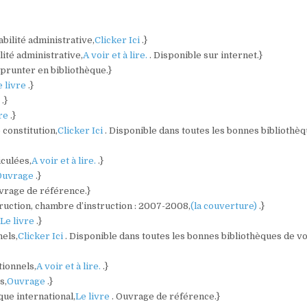
bilité administrative,
Clicker Ici
.}
lité administrative,
A voir et à lire.
. Disponible sur internet.}
mprunter en bibliothèque.}
e livre
.}
)
.}
vre
.}
 constitution,
Clicker Ici
. Disponible dans toutes les bonnes bibliothè
culées,
A voir et à lire.
.}
Ouvrage
.}
uvrage de référence.}
struction, chambre d’instruction : 2007-2008,
(la couverture)
.}
,
Le livre
.}
nels,
Clicker Ici
. Disponible dans toutes les bonnes bibliothèques de v
tionnels,
A voir et à lire.
.}
s,
Ouvrage
.}
ique international,
Le livre
. Ouvrage de référence.}