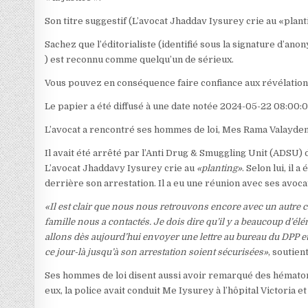
Son titre suggestif (L’avocat Jhaddav Iysurey crie au «plant
Sachez que l’éditorialiste (identifié sous la signature d’ano
) est reconnu comme quelqu’un de sérieux.
Vous pouvez en conséquence faire confiance aux révélations 
Le papier a été diffusé à une date notée 2024-05-22 08:00:0
L’avocat a rencontré ses hommes de loi, Mes Rama Valayden
Il avait été arrêté par l’Anti Drug & Smuggling Unit (ADSU) 
L’avocat Jhaddavy Iysurey crie au
«planting»
. Selon lui, il
derrière son arrestation. Il a eu une réunion avec ses avoc
«Il est clair que nous nous retrouvons encore avec un autre 
famille nous a contactés. Je dois dire qu’il y a beaucoup d’é
allons dès aujourd’hui envoyer une lettre au bureau du DPP e
ce jour-là jusqu’à son arrestation soient sécurisées»
, soutien
Ses hommes de loi disent aussi avoir remarqué des hématomes 
eux, la police avait conduit Me Iysurey à l’hôpital Victoria e