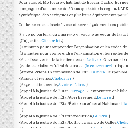
Pour rappel, Me Iysurey, habitant de Bassin, Quatre-Bornes, a
compagnie d’un homme de 33 ans qui habite la région. L’ADSU
synthétique, des seringues et plusieurs équipements pour 
Ce thème vous a fasciné vous aimerez également ces publica
{{ » Je ne parlerai qu’à ma juge « . Voyage au coeur de la jus
|{(In) justice,
Clicker Ici
.}
|{3 minutes pour comprendre l’organisation et les codes de l
|{3 minutes pour comprendre l’organisation et les règles de 
|{À la découverte de la justice pénale,
Le livre
. Ouvrage de 
|{Action socialiste/L’Idéal de Justice,
(la couverture)
. Dispon
|{Affaire Priore/La commission de 1969,
Le livre
. Disponible
|{Amour et justice,
Clicker Ici
.}
|{Angel est innocente,
A voir et à lire.
.}
|{Appel à la justice de l’État,
Ouvrage
. A emprunter en bibli
|{Appel à la justice de l’État/Avertissement,
Le livre
.}
|{Appel à la justice de l’État/Épitre au général Haldimand,
(l
….}
|{Appel à la justice de l’État/Introduction,
Le livre
.}
|{Appel à la justice de l’État/Lettre au prince de Galles,
Clicke