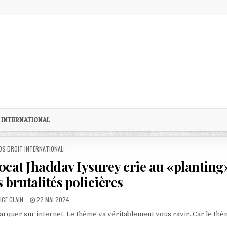
 INTERNATIONAL
STED
OS DROIT INTERNATIONAL:
vocat Jhaddav Iysurey crie au «planting
 brutalités policières
OR:
PUBLISHED
ICE GLAIN
22 MAI 2024
DATE:
emarquer sur internet. Le thème va véritablement vous ravir. Car le thè