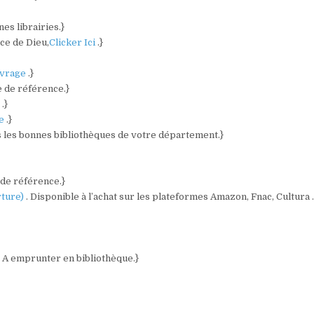
es librairies.}
ce de Dieu,
Clicker Ici
.}
vrage
.}
e de référence.}
)
.}
re
.}
s les bonnes bibliothèques de votre département.}
 de référence.}
rture)
. Disponible à l’achat sur les plateformes Amazon, Fnac, Cultura 
. A emprunter en bibliothèque.}