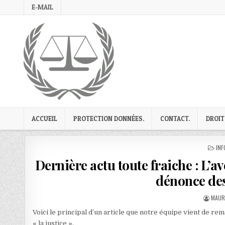
Skip
E-MAIL
to
content
ACCUEIL
PROTECTION DONNÉES.
CONTACT.
DROIT
PO
INF
IN
Dernière actu toute fraiche : L’a
dénonce des
AUTH
MAUR
Voici le principal d’un article que notre équipe vient de r
« la justice ».