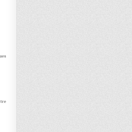
ques
otre