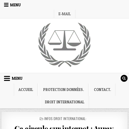
Skip
MENU
to
E-MAIL
content
MENU
ACCUEIL
PROTECTION DONNÉES.
CONTACT.
DROIT INTERNATIONAL
POSTED
INFOS DROIT INTERNATIONAL:
IN
Ca circule sur internet : Auray.