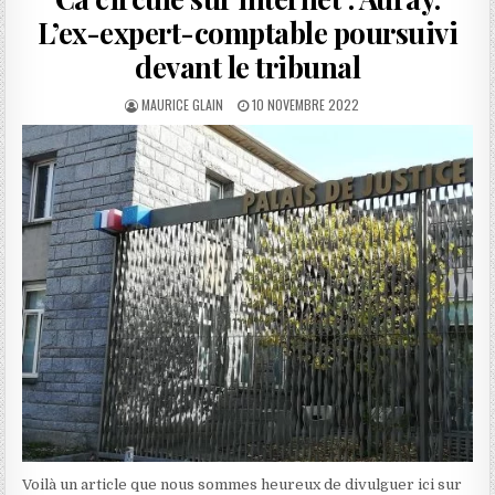
L’ex-expert-comptable poursuivi
devant le tribunal
AUTHOR:
PUBLISHED
MAURICE GLAIN
10 NOVEMBRE 2022
DATE:
Voilà un article que nous sommes heureux de divulguer ici sur