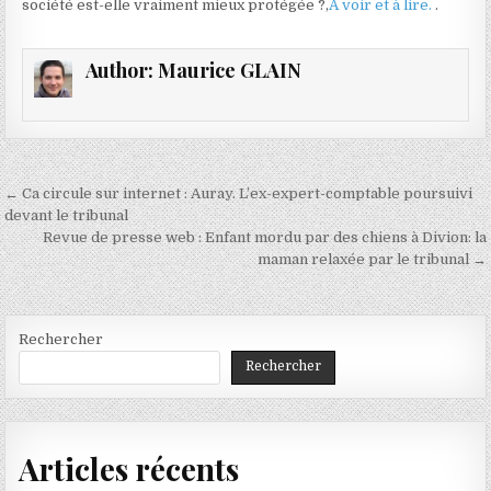
société est-elle vraiment mieux protégée ?,
A voir et à lire.
.
Author:
Maurice GLAIN
Navigation
← Ca circule sur internet : Auray. L’ex-expert-comptable poursuivi
de
devant le tribunal
Revue de presse web : Enfant mordu par des chiens à Divion: la
l’article
maman relaxée par le tribunal →
Rechercher
Rechercher
Articles récents