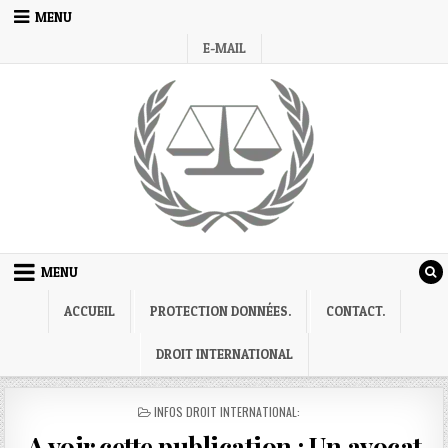
Skip
MENU
to
E-MAIL
content
MENU
ACCUEIL
PROTECTION DONNÉES.
CONTACT.
DROIT INTERNATIONAL
POSTED
INFOS DROIT INTERNATIONAL:
IN
A voir cette publication : Un avocat