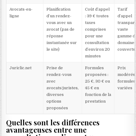
Avocats-en-
Planification
Coût d’appel
Tarif
ligne
d’un rendez-
: 39 € toutes
d’appel
vous avec un
taxes
transpar
avocat (pas de
comprises
vaste
réponse
pour une
gamme d
instantanée sur
consultation
domaine
le site)
d’environ 20
couverts
minutes
Juriclic.net
Prise de
Formules
Prix
rendez-vous
proposées :
modérés 
avec
25 €, 30 € ou
formules
avocats/juristes,
45 € en
variées
diverses
fonction de la
options
prestation
proposées
Quelles sont les différences
avantageuses entre une