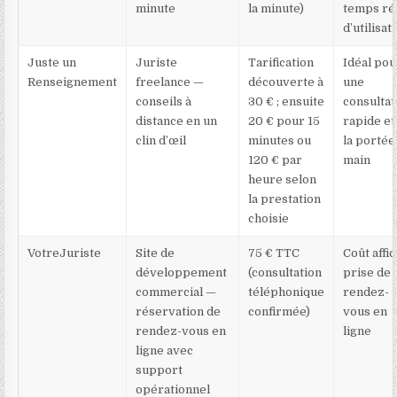
minute
la minute)
temps ré
d’utilisat
Juste un
Juriste
Tarification
Idéal pou
Renseignement
freelance —
découverte à
une
conseils à
30 € ; ensuite
consultat
distance en un
20 € pour 15
rapide et
clin d’œil
minutes ou
la portée
120 € par
main
heure selon
la prestation
choisie
VotreJuriste
Site de
75 € TTC
Coût affic
développement
(consultation
prise de
commercial —
téléphonique
rendez-
réservation de
confirmée)
vous en
rendez-vous en
ligne
ligne avec
support
opérationnel