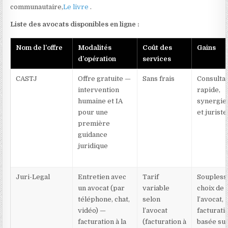
communautaire,
Le livre
.
Liste des avocats disponibles en ligne :
Nom de l’offre
Modalités
Coût des
Gains
d’opération
services
CASTJ
Offre gratuite —
Sans frais
Consulta
intervention
rapide,
humaine et IA
synergie
pour une
et juriste
première
guidance
juridique
Juri-Legal
Entretien avec
Tarif
Souplesse
un avocat (par
variable
choix de
téléphone, chat,
selon
l’avocat,
vidéo) —
l’avocat
facturati
facturation à la
(facturation à
basée sur