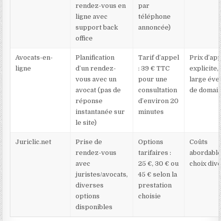
rendez-vous en
par
ligne avec
téléphone
support back
annoncée)
office
Avocats-en-
Planification
Tarif d’appel
Prix d’ap
ligne
d’un rendez-
: 39 € TTC
explicite,
vous avec un
pour une
large éve
avocat (pas de
consultation
de domai
réponse
d’environ 20
instantanée sur
minutes
le site)
Juriclic.net
Prise de
Options
Coûts
rendez-vous
tarifaires :
abordable
avec
25 €, 30 € ou
choix div
juristes/avocats,
45 € selon la
diverses
prestation
options
choisie
disponibles