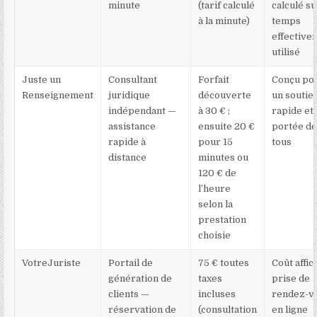
minute
(tarif calculé
calculé su
à la minute)
temps
effective
utilisé
Juste un
Consultant
Forfait
Conçu po
Renseignement
juridique
découverte
un soutie
indépendant —
à 30 € ;
rapide et 
assistance
ensuite 20 €
portée d
rapide à
pour 15
tous
distance
minutes ou
120 € de
l’heure
selon la
prestation
choisie
VotreJuriste
Portail de
75 € toutes
Coût affic
génération de
taxes
prise de
clients —
incluses
rendez-v
réservation de
(consultation
en ligne