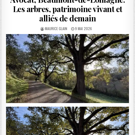
Les arbres, patrimoine vivant et
alliés de demain
AUTHOR:
PUBLISHED
MAURICE GLAIN
9 MAI 2026
DATE: