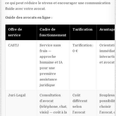
ce qui peut réduire le stress et encourager une communication
fluide avec votre avocat.
Guide des avocats en ligne :
Offre de
Cadre de
Tarification
Avantage
service
fonctionnement
CASTJ
Service sans
Tarification :
Orientati
frais —
0 €
immédiat
approche
interactio
humaine et IA
et avocat
pour une
première
assistance
juridique
Juri-Legal
Consultation
Coût
Souplesse
d’avocat
différent
possibilit
(téléphone, chat,
selon
choisir
visio) — coût à la
l’avocat
l’avocat, 