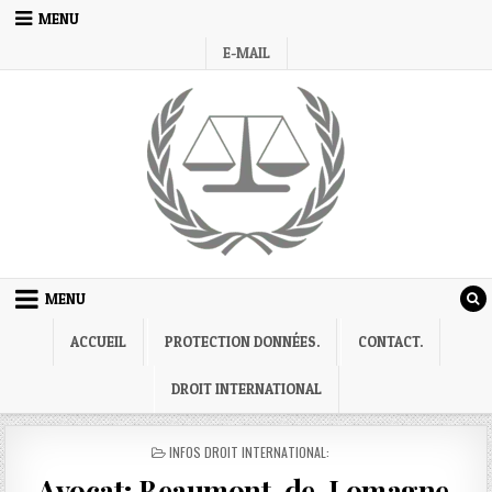
Skip
MENU
to
E-MAIL
content
MENU
ACCUEIL
PROTECTION DONNÉES.
CONTACT.
DROIT INTERNATIONAL
POSTED
INFOS DROIT INTERNATIONAL:
IN
Avocat; Beaumont-de-Lomagne.