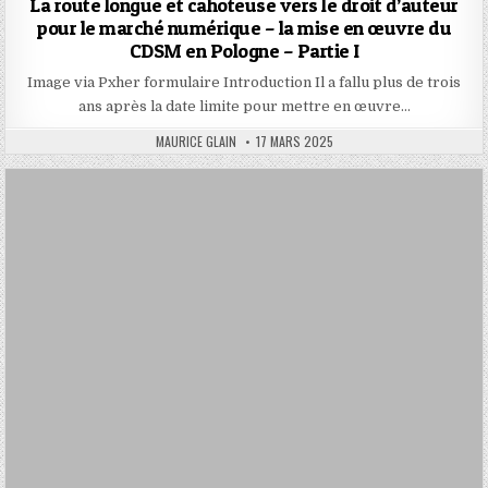
La route longue et cahoteuse vers le droit d’auteur
pour le marché numérique – la mise en œuvre du
CDSM en Pologne – Partie I
Image via Pxher formulaire Introduction Il a fallu plus de trois
ans après la date limite pour mettre en œuvre…
AUTHOR:
PUBLISHED
MAURICE GLAIN
17 MARS 2025
DATE: