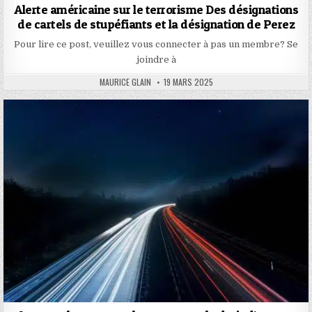
Alerte américaine sur le terrorisme Des désignations
de cartels de stupéfiants et la désignation de Perez
Pour lire ce post, veuillez vous connecter à pas un membre? Se
joindre à
AUTHOR:
PUBLISHED
MAURICE GLAIN
19 MARS 2025
DATE: