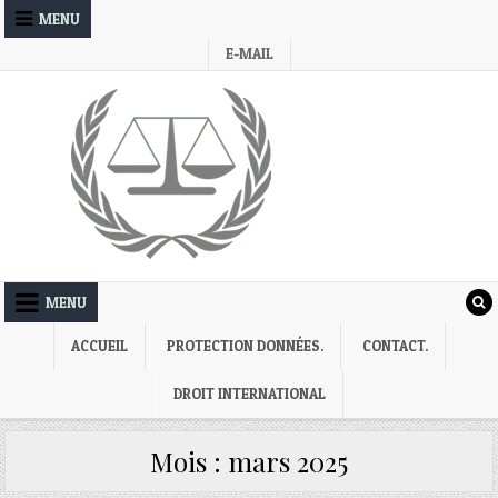
Skip
MENU
to
E-MAIL
content
MENU
ACCUEIL
PROTECTION DONNÉES.
CONTACT.
DROIT INTERNATIONAL
Mois :
mars 2025