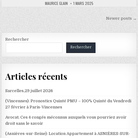
AUTHOR:
PUBLISHED
MAURICE GLAIN
1 MARS 2025
DATE:
Navigation
Newer posts →
des
articles
Rechercher
Rechercher
Articles récents
Sarcelles,29 juillet 2026
(Vincennes): Pronostics Quinté PMU – 100% Quinté du Vendredi
27 février à Paris-Vincennes
Avocat; Ces 4 congés méconnus auxquels vous pourriez avoir
droit sans le savoir
(Asnières-sur-Seine): Location Appartement à ASNIÈRES-SUR-