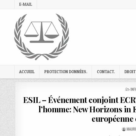
Skip
E-MAIL
to
content
ACCUEIL
PROTECTION DONNÉES.
CONTACT.
DROIT
PO
INF
IN
ESIL – Événement conjoint ECRT s
l’homme: New Horizons in E
européenne d
AUTHO
MAURI