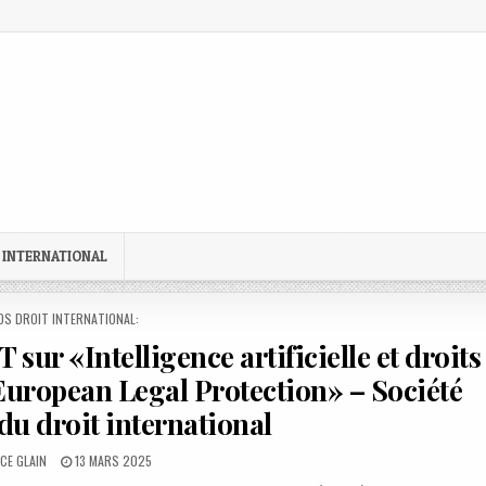
 INTERNATIONAL
STED
OS DROIT INTERNATIONAL:
ur «Intelligence artificielle et droits
uropean Legal Protection» – Société
u droit international
R:
PUBLISHED
CE GLAIN
13 MARS 2025
DATE: