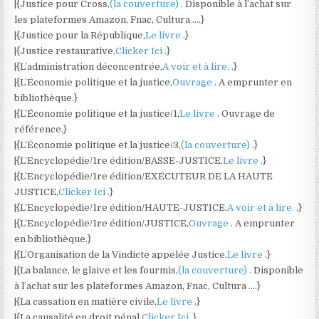
|{Justice pour Cross,
(la couverture)
. Disponible à l’achat sur
les plateformes Amazon, Fnac, Cultura ….}
|{Justice pour la République,
Le livre
.}
|{Justice restaurative,
Clicker Ici
.}
|{L’administration déconcentrée,
A voir et à lire.
.}
|{L’Économie politique et la justice,
Ouvrage
. A emprunter en
bibliothèque.}
|{L’Économie politique et la justice/1,
Le livre
. Ouvrage de
référence.}
|{L’Économie politique et la justice/3,
(la couverture)
.}
|{L’Encyclopédie/1re édition/BASSE-JUSTICE,
Le livre
.}
|{L’Encyclopédie/1re édition/EXÉCUTEUR DE LA HAUTE
JUSTICE,
Clicker Ici
.}
|{L’Encyclopédie/1re édition/HAUTE-JUSTICE,
A voir et à lire.
.}
|{L’Encyclopédie/1re édition/JUSTICE,
Ouvrage
. A emprunter
en bibliothèque.}
|{L’Organisation de la Vindicte appelée Justice,
Le livre
.}
|{La balance, le glaive et les fourmis,
(la couverture)
. Disponible
à l’achat sur les plateformes Amazon, Fnac, Cultura ….}
|{La cassation en matière civile,
Le livre
.}
|{La causalité en droit pénal,
Clicker Ici
.}