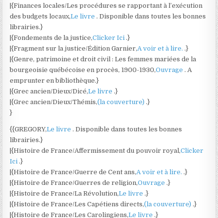
|{Finances locales/Les procédures se rapportant à l’exécution
des budgets locaux,
Le livre
. Disponible dans toutes les bonnes
librairies.}
|{Fondements de la justice,
Clicker Ici
.}
|{Fragment sur la justice/Édition Garnier,
A voir et à lire.
.}
|{Genre, patrimoine et droit civil : Les femmes mariées de la
bourgeoisie québécoise en procès, 1900-1930,
Ouvrage
. A
emprunter en bibliothèque.}
|{Grec ancien/Dieux/Dicé,
Le livre
.}
|{Grec ancien/Dieux/Thémis,
(la couverture)
.}
}
{{GREGORY,
Le livre
. Disponible dans toutes les bonnes
librairies.}
|{Histoire de France/Affermissement du pouvoir royal,
Clicker
Ici
.}
|{Histoire de France/Guerre de Cent ans,
A voir et à lire.
.}
|{Histoire de France/Guerres de religion,
Ouvrage
.}
|{Histoire de France/La Révolution,
Le livre
.}
|{Histoire de France/Les Capétiens directs,
(la couverture)
.}
|{Histoire de France/Les Carolingiens,
Le livre
.}