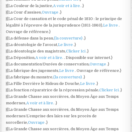
|{La Couleur de la justice,
A voir et à lire.
.}
|{La Cour d’assises,
Ouvrage
.}
|{La Cour de cassation et le code pénal de 1810 : le principe de
légalité à l’épreuve de la jurisprudence (1811-1863),
Le livre
.
Ouvrage de référence.}
|{La défense dans la peau,
(la couverture)
.}
|{La déontologie de l’avocat,
Le livre
.}
|{La déontologie des magistrats,
Clicker Ici
.}
|{La Déposition,
A voir et à lire.
. Disponible sur internet.}
|{La documentation/Durées de conservation,
Ouvrage
.}
|{La fabrique des jugements,
Le livre
. Ouvrage de référence.}
|{La fabrique du monstre,
(la couverture)
.}
|{La Fille Derrière le Rideau de Douche,
Le livre
.}
|{La fonction réparatrice de la répression pénale,
Clicker Ici
.}
|{La Grande Chasse aux sorcières, du Moyen Âge aux Temps
modernes,
A voir et à lire.
.}
|{La Grande Chasse aux sorcières, du Moyen Âge aux Temps
modernes/L’emprise des laïcs sur les procès de
sorcellerie,
Ouvrage
.}
|{La Grande Chasse aux sorcières, du Moyen Âge aux Temps