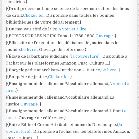
librairies.}
|{Droit processuel : une science de la reconstruction des liens
de droit,
Clicker Ici
. Disponible dans toutes les bonnes
bibliothèques de votre département.}
|{Du mauvais côté de la loi,
A voir et à lire.
.}
|{ECRITS SUR LES NOIRS Tome 1 : 1789-1808,
Ouvrage
.}
|{Efficacité de l’exécution des décisions de justice dans le
monde,
Le livre
. Ouvrage de référence.}
|{Éloge de la barbarie judiciaire,
(la couverture)
. Disponible à
l’achat sur les plateformes Amazon, Fnac, Cultura ….}
|{Encyclopédie anarchiste/Juridiction – Justice,
Le livre
.}
|{En-quête de justice,
Clicker Ici
.}
|{Enseignement de l’allemand/Vocabulaire allemand,
A voir et à
lire.
.}
|{Enseignement de l’allemand/Vocabulaire allemand/La
justice,
Ouvrage
.}
|{Enseignement de l’allemand/Vocabulaire allemand/L’État,
Le
livre
. Ouvrage de référence.}
|{Entre Bible et Coran/Attributs et noms du Dieu unique,
(la
couverture)
. Disponible à l’achat sur les plateformes Amazon,
Fnac, Cultura ….}