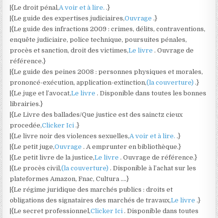
|{Le droit pénal,
A voir et à lire.
.}
|{Le guide des expertises judiciaires,
Ouvrage
.}
|{Le guide des infractions 2009 : crimes, délits, contraventions,
enquête judiciaire, police technique, poursuites pénales,
procès et sanction, droit des victimes,
Le livre
. Ouvrage de
référence.}
|{Le guide des peines 2008 : personnes physiques et morales,
prononcé-exécution, application-extinction,
(la couverture)
.}
|{Le juge et l’avocat,
Le livre
. Disponible dans toutes les bonnes
librairies.}
|{Le Livre des ballades/Que justice est des sainctz cieux
procedée,
Clicker Ici
.}
|{Le livre noir des violences sexuelles,
A voir et à lire.
.}
|{Le petit juge,
Ouvrage
. A emprunter en bibliothèque.}
|{Le petit livre de la justice,
Le livre
. Ouvrage de référence.}
|{Le procès civil,
(la couverture)
. Disponible à l’achat sur les
plateformes Amazon, Fnac, Cultura ….}
|{Le régime juridique des marchés publics : droits et
obligations des signataires des marchés de travaux,
Le livre
.}
|{Le secret professionnel,
Clicker Ici
. Disponible dans toutes