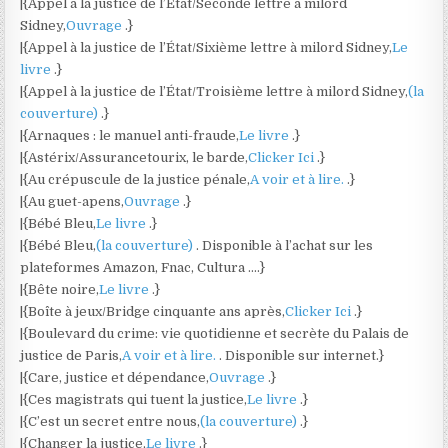
|{Appel à la justice de l’État/Seconde lettre à milord
Sidney,
Ouvrage
.}
|{Appel à la justice de l’État/Sixième lettre à milord Sidney,
Le
livre
.}
|{Appel à la justice de l’État/Troisième lettre à milord Sidney,
(la
couverture)
.}
|{Arnaques : le manuel anti-fraude,
Le livre
.}
|{Astérix/Assurancetourix, le barde,
Clicker Ici
.}
|{Au crépuscule de la justice pénale,
A voir et à lire.
.}
|{Au guet-apens,
Ouvrage
.}
|{Bébé Bleu,
Le livre
.}
|{Bébé Bleu,
(la couverture)
. Disponible à l’achat sur les
plateformes Amazon, Fnac, Cultura ….}
|{Bête noire,
Le livre
.}
|{Boîte à jeux/Bridge cinquante ans après,
Clicker Ici
.}
|{Boulevard du crime: vie quotidienne et secrète du Palais de
justice de Paris,
A voir et à lire.
. Disponible sur internet.}
|{Care, justice et dépendance,
Ouvrage
.}
|{Ces magistrats qui tuent la justice,
Le livre
.}
|{C’est un secret entre nous,
(la couverture)
.}
|{Changer la justice,
Le livre
.}