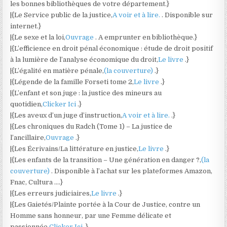
les bonnes bibliothèques de votre département.}
|{Le Service public de la justice,
A voir et à lire.
. Disponible sur
internet.}
|{Le sexe et la loi,
Ouvrage
. A emprunter en bibliothèque.}
|{L’efficience en droit pénal économique : étude de droit positif
à la lumière de l’analyse économique du droit,
Le livre
.}
|{L’égalité en matière pénale,
(la couverture)
.}
|{Légende de la famille Forseti tome 2,
Le livre
.}
|{L’enfant et son juge : la justice des mineurs au
quotidien,
Clicker Ici
.}
|{Les aveux d’un juge d’instruction,
A voir et à lire.
.}
|{Les chroniques du Radch (Tome 1) – La justice de
l’ancillaire,
Ouvrage
.}
|{Les Écrivains/La littérature en justice,
Le livre
.}
|{Les enfants de la transition – Une génération en danger ?,
(la
couverture)
. Disponible à l’achat sur les plateformes Amazon,
Fnac, Cultura ….}
|{Les erreurs judiciaires,
Le livre
.}
|{Les Gaietés/Plainte portée à la Cour de Justice, contre un
Homme sans honneur, par une Femme délicate et
passionnée,
Clicker Ici
.}