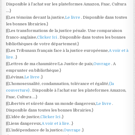
Disponible à l’achat sur les plateformes Amazon, Fnac, Cultura
….}
|{Les témoins devant la justice,
Le livre
. Disponible dans toutes
les bonnes librairies.}
|{Les transformations de la justice pénale. Une comparaison
franco-anglaise,
Clicker Ici
. Disponible dans toutes les bonnes
bibliothèques de votre département.}
|{Les Tribunaux français face à la justice européenne,
A voir et à
lire.
.}
|{Lettres de ma chaumière/La Justice de paix,
Ouvrage
. A
emprunter en bibliothèque.}
|{Lévinas,
Le livre
.}
|{L’homosexualité, condamnation, tolérance et égalité,
(la
couverture)
. Disponible à l’achat sur les plateformes Amazon,
Fnac, Cultura ….}
|{Libertés et sûreté dans un monde dangereux,
Le livre
.
Disponible dans toutes les bonnes librairies.}
|{L’idée de justice,
Clicker Ici
.}
|{Liens dangereux,
A voir et à lire.
.}
|{L’indépendance de la justice,
Ouvrage
.}