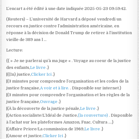
L’encart a été édité à une date indiquée 2025-05-23 09:59:42.
(Reuters) – L’université de Harvard a déposé vendredi un
recours en justice contre l’administration américaine, en
réponse à la décision de Donald Trump de retirer à l’institution
vieille de 389 ans l …
Lecture:
{{ » Je ne parlerai qu’à ma juge « . Voyage au coeur de la justice
des enfants,
Le livre
.}
|{(In) justice,
Clicker Ici
.}
|{3 minutes pour comprendre l’organisation et les codes de la
justice française,
A voir et à lire.
. Disponible sur internet.}
|{3 minutes pour comprendre l’organisation et les règles de la
justice française,
Ouvrage
.}
|{À la découverte de la justice pénale,
Le livre
.}
|{Action socialiste/L’Idéal de Justice,
(la couverture)
. Disponible
à l’achat sur les plateformes Amazon, Fnac, Cultura ….}
|{Affaire Priore/La commission de 1969,
Le livre
.}
|{Amour et justice,
Clicker Ici
.}