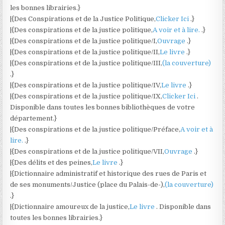
les bonnes librairies.}
|{Des Conspirations et de la Justice Politique,
Clicker Ici
.}
|{Des conspirations et de la justice politique,
A voir et à lire.
.}
|{Des conspirations et de la justice politique/I,
Ouvrage
.}
|{Des conspirations et de la justice politique/II,
Le livre
.}
|{Des conspirations et de la justice politique/III,
(la couverture)
.}
|{Des conspirations et de la justice politique/IV,
Le livre
.}
|{Des conspirations et de la justice politique/IX,
Clicker Ici
.
Disponible dans toutes les bonnes bibliothèques de votre
département.}
|{Des conspirations et de la justice politique/Préface,
A voir et à
lire.
.}
|{Des conspirations et de la justice politique/VII,
Ouvrage
.}
|{Des délits et des peines,
Le livre
.}
|{Dictionnaire administratif et historique des rues de Paris et
de ses monuments/Justice (place du Palais-de-),
(la couverture)
.}
|{Dictionnaire amoureux de la justice,
Le livre
. Disponible dans
toutes les bonnes librairies.}