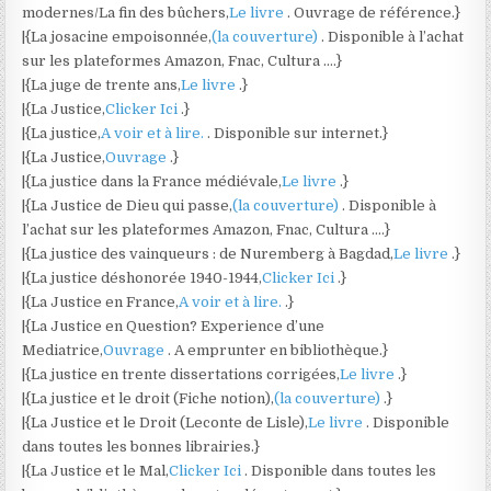
modernes/La fin des bûchers,
Le livre
. Ouvrage de référence.}
|{La josacine empoisonnée,
(la couverture)
. Disponible à l’achat
sur les plateformes Amazon, Fnac, Cultura ….}
|{La juge de trente ans,
Le livre
.}
|{La Justice,
Clicker Ici
.}
|{La justice,
A voir et à lire.
. Disponible sur internet.}
|{La Justice,
Ouvrage
.}
|{La justice dans la France médiévale,
Le livre
.}
|{La Justice de Dieu qui passe,
(la couverture)
. Disponible à
l’achat sur les plateformes Amazon, Fnac, Cultura ….}
|{La justice des vainqueurs : de Nuremberg à Bagdad,
Le livre
.}
|{La justice déshonorée 1940-1944,
Clicker Ici
.}
|{La Justice en France,
A voir et à lire.
.}
|{La Justice en Question? Experience d’une
Mediatrice,
Ouvrage
. A emprunter en bibliothèque.}
|{La justice en trente dissertations corrigées,
Le livre
.}
|{La justice et le droit (Fiche notion),
(la couverture)
.}
|{La Justice et le Droit (Leconte de Lisle),
Le livre
. Disponible
dans toutes les bonnes librairies.}
|{La Justice et le Mal,
Clicker Ici
. Disponible dans toutes les