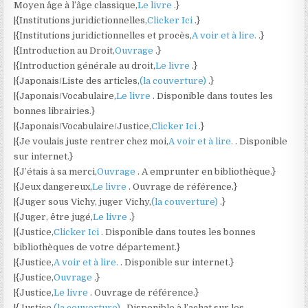
Moyen âge à l’âge classique,
Le livre
.}
|{Institutions juridictionnelles,
Clicker Ici
.}
|{Institutions juridictionnelles et procès,
A voir et à lire.
.}
|{Introduction au Droit,
Ouvrage
.}
|{Introduction générale au droit,
Le livre
.}
|{Japonais/Liste des articles,
(la couverture)
.}
|{Japonais/Vocabulaire,
Le livre
. Disponible dans toutes les
bonnes librairies.}
|{Japonais/Vocabulaire/Justice,
Clicker Ici
.}
|{Je voulais juste rentrer chez moi,
A voir et à lire.
. Disponible
sur internet.}
|{J’étais à sa merci,
Ouvrage
. A emprunter en bibliothèque.}
|{Jeux dangereux,
Le livre
. Ouvrage de référence.}
|{Juger sous Vichy, juger Vichy,
(la couverture)
.}
|{Juger, être jugé,
Le livre
.}
|{Justice,
Clicker Ici
. Disponible dans toutes les bonnes
bibliothèques de votre département.}
|{Justice,
A voir et à lire.
. Disponible sur internet.}
|{Justice,
Ouvrage
.}
|{Justice,
Le livre
. Ouvrage de référence.}
|{Justice,
(la couverture)
. Disponible à l’achat sur les