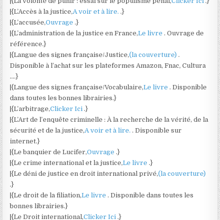
|{La volonté de punir : essai sur le populisme pénal,
Clicker Ici
.}
|{L’Accès à la justice,
A voir et à lire.
.}
|{L’accusée,
Ouvrage
.}
|{L’administration de la justice en France,
Le livre
. Ouvrage de
référence.}
|{Langue des signes française/Justice,
(la couverture)
.
Disponible à l’achat sur les plateformes Amazon, Fnac, Cultura
….}
|{Langue des signes française/Vocabulaire,
Le livre
. Disponible
dans toutes les bonnes librairies.}
|{L’arbitrage,
Clicker Ici
.}
|{L’Art de l’enquête criminelle : À la recherche de la vérité, de la
sécurité et de la justice,
A voir et à lire.
. Disponible sur
internet.}
|{Le banquier de Lucifer,
Ouvrage
.}
|{Le crime international et la justice,
Le livre
.}
|{Le déni de justice en droit international privé,
(la couverture)
.}
|{Le droit de la filiation,
Le livre
. Disponible dans toutes les
bonnes librairies.}
|{Le Droit international,
Clicker Ici
.}