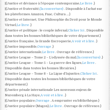
|{Justice et déviance à l’époque contemporaine,
Le livre
.}
|{Justice et fraternité,
(la couverture)
. Disponible à l’achat sur
les plateformes Amazon, Fnac, Cultura ….}
|{Justice et Internet, Une Philosophie du Droit pour le Monde
Virtuel,
Le livre
.}
|{Justice et politique : le couple infernal,
Clicker Ici
. Disponible
dans toutes les bonnes bibliothèques de votre département.}
|{Justice française, la Grande Escroquerie,
A voir et à lire.
.}
|{Justice impossible,
Ouvrage
.}
|{Justice internationale,
Le livre
. Ouvrage de référence.}
|{Justice League – Tome 2 – L’odyssée du mal,
(la couverture)
.}
|{Justice League – Tome 5 – La guerre des ligues,
Le livre
.
Disponible dans toutes les bonnes librairies.}
|{Justice League – Tome 8 – La Ligue d’Injustice,
Clicker Ici
.
Disponible dans toutes les bonnes bibliothèques de votre
département.}
|{Justice pénale internationale Les nouveaux enjeux de
Nuremberg à La Haye,
A voir et à lire.
.}
|{Justice populaire,
Ouvrage
. A emprunter en bibliothèque.}
|{Justice populaire (Magon),
Le livre
. Ouvrage de référence.}