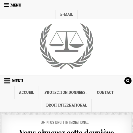
Skip
MENU
to
E-MAIL
content
MENU
ACCUEIL
PROTECTION DONNÉES.
CONTACT.
DROIT INTERNATIONAL
POSTED
INFOS DROIT INTERNATIONAL:
IN
Vous aimerez cette dernière