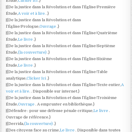
Étude,
Clicker Ici
.}
|{De la justice dans la Révolution et dans l’Église/Première
Étude,
A voir et à lire.
.}
|{De la justice dans la Révolution et dans
l’Église/Prologue,
Ouvrage
.}
|{De la justice dans la Révolution et dans l’Église/Quatrième
Étude,
Le livre
.}
|{De la justice dans la Révolution et dans l’Église/Septième
Étude,
(la couverture)
.}
|{De la justice dans la Révolution et dans l’Église/Sixième
Étude,
Le livre
.}
|{De la justice dans la Révolution et dans l’Église/Table
analytique,
Clicker Ici
.}
|{De la justice dans la Révolution et dans l’Église/Texte entier,
A
voir et à lire.
. Disponible sur internet.}
|{De la justice dans la Révolution et dans l’Église/Troisième
Étude,
Ouvrage
. A emprunter en bibliothèque.}
|{Défendre : pour une défense pénale critique,
Le livre
.
Ouvrage de référence.}
|{Derrida,
(la couverture)
.}
|{Des citoyens face au crime,
Le livre
. Disponible dans toutes