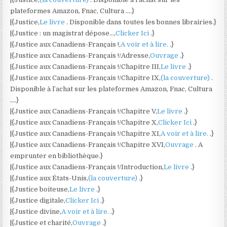
plateformes Amazon, Fnac, Cultura ….}
|{Justice,
Le livre
. Disponible dans toutes les bonnes librairies.}
|{Justice : un magistrat dépose…,
Clicker Ici
.}
|{Justice aux Canadiens-Français !,
A voir et à lire.
.}
|{Justice aux Canadiens-Français !/Adresse,
Ouvrage
.}
|{Justice aux Canadiens-Français !/Chapitre III,
Le livre
.}
|{Justice aux Canadiens-Français !/Chapitre IX,
(la couverture)
.
Disponible à l’achat sur les plateformes Amazon, Fnac, Cultura
….}
|{Justice aux Canadiens-Français !/Chapitre V,
Le livre
.}
|{Justice aux Canadiens-Français !/Chapitre X,
Clicker Ici
.}
|{Justice aux Canadiens-Français !/Chapitre XI,
A voir et à lire.
.}
|{Justice aux Canadiens-Français !/Chapitre XVI,
Ouvrage
. A
emprunter en bibliothèque.}
|{Justice aux Canadiens-Français !/Introduction,
Le livre
.}
|{Justice aux États-Unis,
(la couverture)
.}
|{Justice boiteuse,
Le livre
.}
|{Justice digitale,
Clicker Ici
.}
|{Justice divine,
A voir et à lire.
.}
|{Justice et charité,
Ouvrage
.}