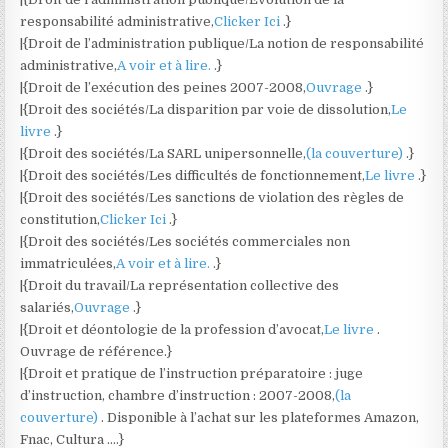
responsabilité administrative,
Clicker Ici
.}
|{Droit de l’administration publique/La notion de responsabilité
administrative,
A voir et à lire.
.}
|{Droit de l’exécution des peines 2007-2008,
Ouvrage
.}
|{Droit des sociétés/La disparition par voie de dissolution,
Le
livre
.}
|{Droit des sociétés/La SARL unipersonnelle,
(la couverture)
.}
|{Droit des sociétés/Les difficultés de fonctionnement,
Le livre
.}
|{Droit des sociétés/Les sanctions de violation des règles de
constitution,
Clicker Ici
.}
|{Droit des sociétés/Les sociétés commerciales non
immatriculées,
A voir et à lire.
.}
|{Droit du travail/La représentation collective des
salariés,
Ouvrage
.}
|{Droit et déontologie de la profession d’avocat,
Le livre
.
Ouvrage de référence.}
|{Droit et pratique de l’instruction préparatoire : juge
d’instruction, chambre d’instruction : 2007-2008,
(la
couverture)
. Disponible à l’achat sur les plateformes Amazon,
Fnac, Cultura ….}