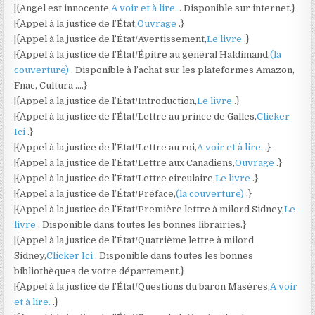
|{Angel est innocente,
A voir et à lire.
. Disponible sur internet.}
|{Appel à la justice de l’État,
Ouvrage
.}
|{Appel à la justice de l’État/Avertissement,
Le livre
.}
|{Appel à la justice de l’État/Épitre au général Haldimand,
(la
couverture)
. Disponible à l’achat sur les plateformes Amazon,
Fnac, Cultura ….}
|{Appel à la justice de l’État/Introduction,
Le livre
.}
|{Appel à la justice de l’État/Lettre au prince de Galles,
Clicker
Ici
.}
|{Appel à la justice de l’État/Lettre au roi,
A voir et à lire.
.}
|{Appel à la justice de l’État/Lettre aux Canadiens,
Ouvrage
.}
|{Appel à la justice de l’État/Lettre circulaire,
Le livre
.}
|{Appel à la justice de l’État/Préface,
(la couverture)
.}
|{Appel à la justice de l’État/Première lettre à milord Sidney,
Le
livre
. Disponible dans toutes les bonnes librairies.}
|{Appel à la justice de l’État/Quatrième lettre à milord
Sidney,
Clicker Ici
. Disponible dans toutes les bonnes
bibliothèques de votre département.}
|{Appel à la justice de l’État/Questions du baron Masères,
A voir
et à lire.
.}