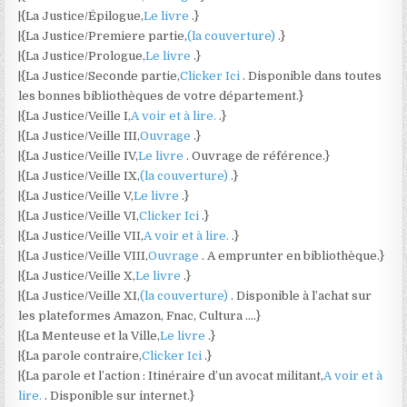
|{La Justice/Épilogue,
Le livre
.}
|{La Justice/Premiere partie,
(la couverture)
.}
|{La Justice/Prologue,
Le livre
.}
|{La Justice/Seconde partie,
Clicker Ici
. Disponible dans toutes
les bonnes bibliothèques de votre département.}
|{La Justice/Veille I,
A voir et à lire.
.}
|{La Justice/Veille III,
Ouvrage
.}
|{La Justice/Veille IV,
Le livre
. Ouvrage de référence.}
|{La Justice/Veille IX,
(la couverture)
.}
|{La Justice/Veille V,
Le livre
.}
|{La Justice/Veille VI,
Clicker Ici
.}
|{La Justice/Veille VII,
A voir et à lire.
.}
|{La Justice/Veille VIII,
Ouvrage
. A emprunter en bibliothèque.}
|{La Justice/Veille X,
Le livre
.}
|{La Justice/Veille XI,
(la couverture)
. Disponible à l’achat sur
les plateformes Amazon, Fnac, Cultura ….}
|{La Menteuse et la Ville,
Le livre
.}
|{La parole contraire,
Clicker Ici
.}
|{La parole et l’action : Itinéraire d’un avocat militant,
A voir et à
lire.
. Disponible sur internet.}