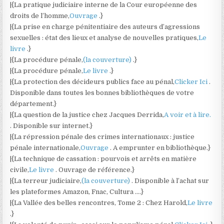
|{La pratique judiciaire interne de la Cour européenne des
droits de l’homme,
Ouvrage
.}
|{La prise en charge pénitentiaire des auteurs d’agressions
sexuelles : état des lieux et analyse de nouvelles pratiques,
Le
livre
.}
|{La procédure pénale,
(la couverture)
.}
|{La procédure pénale,
Le livre
.}
|{La protection des décideurs publics face au pénal,
Clicker Ici
.
Disponible dans toutes les bonnes bibliothèques de votre
département.}
|{La question de la justice chez Jacques Derrida,
A voir et à lire.
. Disponible sur internet.}
|{La répression pénale des crimes internationaux : justice
pénale internationale,
Ouvrage
. A emprunter en bibliothèque.}
|{La technique de cassation : pourvois et arrêts en matière
civile,
Le livre
. Ouvrage de référence.}
|{La terreur judiciaire,
(la couverture)
. Disponible à l’achat sur
les plateformes Amazon, Fnac, Cultura ….}
|{La Vallée des belles rencontres, Tome 2 : Chez Harold,
Le livre
.}