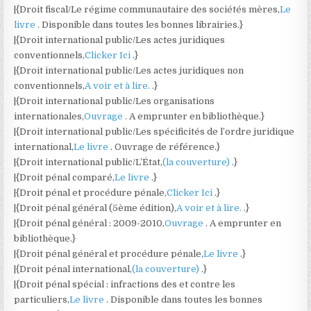
|{Droit fiscal/Le régime communautaire des sociétés mères,
Le
livre
. Disponible dans toutes les bonnes librairies.}
|{Droit international public/Les actes juridiques
conventionnels,
Clicker Ici
.}
|{Droit international public/Les actes juridiques non
conventionnels,
A voir et à lire.
.}
|{Droit international public/Les organisations
internationales,
Ouvrage
. A emprunter en bibliothèque.}
|{Droit international public/Les spécificités de l’ordre juridique
international,
Le livre
. Ouvrage de référence.}
|{Droit international public/L’État,
(la couverture)
.}
|{Droit pénal comparé,
Le livre
.}
|{Droit pénal et procédure pénale,
Clicker Ici
.}
|{Droit pénal général (5ème édition),
A voir et à lire.
.}
|{Droit pénal général : 2009-2010,
Ouvrage
. A emprunter en
bibliothèque.}
|{Droit pénal général et procédure pénale,
Le livre
.}
|{Droit pénal international,
(la couverture)
.}
|{Droit pénal spécial : infractions des et contre les
particuliers,
Le livre
. Disponible dans toutes les bonnes