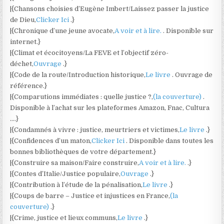
|{Chansons choisies d’Eugène Imbert/Laissez passer la justice
de Dieu,
Clicker Ici
.}
|{Chronique d’une jeune avocate,
A voir et à lire.
. Disponible sur
internet.}
|{Climat et écocitoyens/La FEVE et l’objectif zéro-
déchet,
Ouvrage
.}
|{Code de la route/Introduction historique,
Le livre
. Ouvrage de
référence.}
|{Comparutions immédiates : quelle justice ?,
(la couverture)
.
Disponible à l’achat sur les plateformes Amazon, Fnac, Cultura
….}
|{Condamnés à vivre : justice, meurtriers et victimes,
Le livre
.}
|{Confidences d’un maton,
Clicker Ici
. Disponible dans toutes les
bonnes bibliothèques de votre département.}
|{Construire sa maison/Faire construire,
A voir et à lire.
.}
|{Contes d’Italie/Justice populaire,
Ouvrage
.}
|{Contribution à l’étude de la pénalisation,
Le livre
.}
|{Coups de barre – Justice et injustices en France,
(la
couverture)
.}
|{Crime, justice et lieux communs,
Le livre
.}