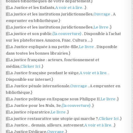
bonnes bibliothèques de votre département.}
|{La Justice et les Enfants,
A voir et à lire.
.}
|{La justice et les institutions juridictionnelles,
Ouvrage
. A
emprunter en bibliothèque.}
|{La justice et les institutions juridictionnelles,
Le livre
.}
|{La justice et son public,
(la couverture)
. Disponible à l’achat
sur les plateformes Amazon, Fnac, Cultura ….}
|{La Justice expliquée à ma petite-fille,
Le livre
. Disponible
dans toutes les bonnes librairies.}
|{La justice française : acteurs, fonctionnement et
médias,
Clicker Ici
.}
|{La Justice française pendant le siège,
A voir et à lire.
.
Disponible sur internet.}
|{La Justice pénale internationale,
Ouvrage
. A emprunter en
bibliothèque.}
|{La Justice politique en Espagne sous Philippe II,
Le livre
.}
|{La Justice pour les Nuls, 3e,
(la couverture)
.}
|{La justice réparatrice,
Le livre
.}
|{La justice restaurative une utopie qui marche ?,
Clicker Ici
.}
|{La Justice… demain, ailleurs, autrement,
A voir et à lire.
.}
|{La Justice/Dédicace,
Ouvrage
.}