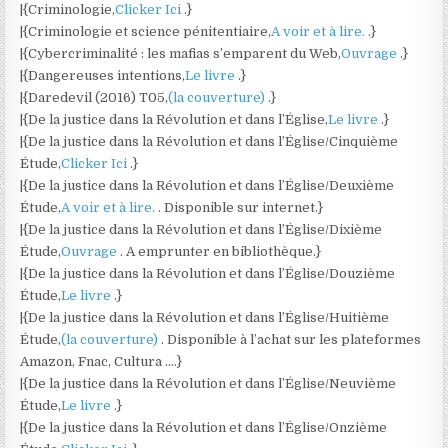
|{Criminologie,
Clicker Ici
.}
|{Criminologie et science pénitentiaire,
A voir et à lire.
.}
|{Cybercriminalité : les mafias s’emparent du Web,
Ouvrage
.}
|{Dangereuses intentions,
Le livre
.}
|{Daredevil (2016) T05,
(la couverture)
.}
|{De la justice dans la Révolution et dans l’Église,
Le livre
.}
|{De la justice dans la Révolution et dans l’Église/Cinquième
Étude,
Clicker Ici
.}
|{De la justice dans la Révolution et dans l’Église/Deuxième
Étude,
A voir et à lire.
. Disponible sur internet.}
|{De la justice dans la Révolution et dans l’Église/Dixième
Étude,
Ouvrage
. A emprunter en bibliothèque.}
|{De la justice dans la Révolution et dans l’Église/Douzième
Étude,
Le livre
.}
|{De la justice dans la Révolution et dans l’Église/Huitième
Étude,
(la couverture)
. Disponible à l’achat sur les plateformes
Amazon, Fnac, Cultura ….}
|{De la justice dans la Révolution et dans l’Église/Neuvième
Étude,
Le livre
.}
|{De la justice dans la Révolution et dans l’Église/Onzième