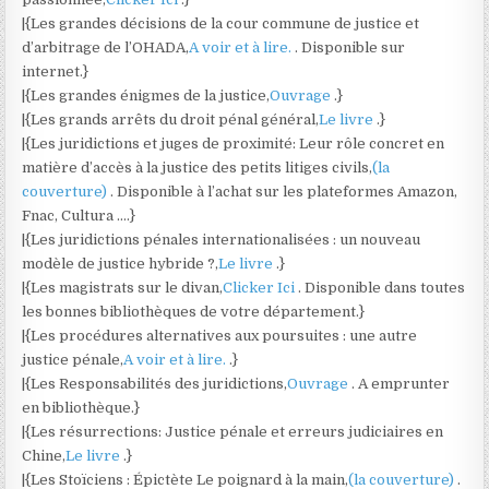
|{Les grandes décisions de la cour commune de justice et
d’arbitrage de l’OHADA,
A voir et à lire.
. Disponible sur
internet.}
|{Les grandes énigmes de la justice,
Ouvrage
.}
|{Les grands arrêts du droit pénal général,
Le livre
.}
|{Les juridictions et juges de proximité: Leur rôle concret en
matière d’accès à la justice des petits litiges civils,
(la
couverture)
. Disponible à l’achat sur les plateformes Amazon,
Fnac, Cultura ….}
|{Les juridictions pénales internationalisées : un nouveau
modèle de justice hybride ?,
Le livre
.}
|{Les magistrats sur le divan,
Clicker Ici
. Disponible dans toutes
les bonnes bibliothèques de votre département.}
|{Les procédures alternatives aux poursuites : une autre
justice pénale,
A voir et à lire.
.}
|{Les Responsabilités des juridictions,
Ouvrage
. A emprunter
en bibliothèque.}
|{Les résurrections: Justice pénale et erreurs judiciaires en
Chine,
Le livre
.}
|{Les Stoïciens : Épictète Le poignard à la main,
(la couverture)
.