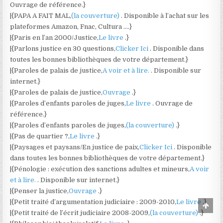
Ouvrage de référence.}
|{PAPA A FAIT MAL,
(la couverture)
. Disponible à l’achat sur les
plateformes Amazon, Fnac, Cultura ….}
|{Paris en l’an 2000/Justice,
Le livre
.}
|{Parlons justice en 30 questions,
Clicker Ici
. Disponible dans
toutes les bonnes bibliothèques de votre département.}
|{Paroles de palais de justice,
A voir et à lire.
. Disponible sur
internet.}
|{Paroles de palais de justice,
Ouvrage
.}
|{Paroles d’enfants paroles de juges,
Le livre
. Ouvrage de
référence.}
|{Paroles d’enfants paroles de juges,
(la couverture)
.}
|{Pas de quartier ?,
Le livre
.}
|{Paysages et paysans/En justice de paix,
Clicker Ici
. Disponible
dans toutes les bonnes bibliothèques de votre département.}
|{Pénologie : exécution des sanctions adultes et mineurs,
A voir
et à lire.
. Disponible sur internet.}
|{Penser la justice,
Ouvrage
.}
|{Petit traité d’argumentation judiciaire : 2009-2010,
Le livre
.}
Scro
to
|{Petit traité de l’écrit judiciaire 2008-2009,
(la couverture)
.}
Top