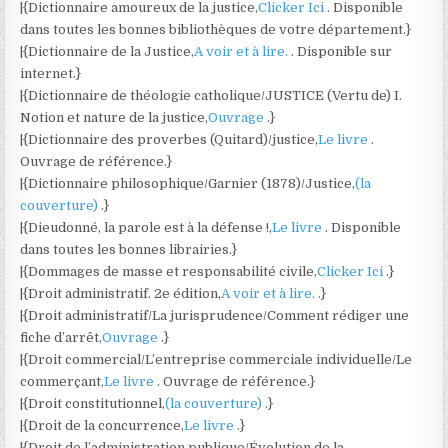
|{Dictionnaire amoureux de la justice,
Clicker Ici
. Disponible
dans toutes les bonnes bibliothèques de votre département.}
|{Dictionnaire de la Justice,
A voir et à lire.
. Disponible sur
internet.}
|{Dictionnaire de théologie catholique/JUSTICE (Vertu de) I.
Notion et nature de la justice,
Ouvrage
.}
|{Dictionnaire des proverbes (Quitard)/justice,
Le livre
.
Ouvrage de référence.}
|{Dictionnaire philosophique/Garnier (1878)/Justice,
(la
couverture)
.}
|{Dieudonné, la parole est à la défense !,
Le livre
. Disponible
dans toutes les bonnes librairies.}
|{Dommages de masse et responsabilité civile,
Clicker Ici
.}
|{Droit administratif. 2e édition,
A voir et à lire.
.}
|{Droit administratif/La jurisprudence/Comment rédiger une
fiche d’arrêt,
Ouvrage
.}
|{Droit commercial/L’entreprise commerciale individuelle/Le
commerçant,
Le livre
. Ouvrage de référence.}
|{Droit constitutionnel,
(la couverture)
.}
|{Droit de la concurrence,
Le livre
.}
|{Droit de l’administration publique/Évolution de la