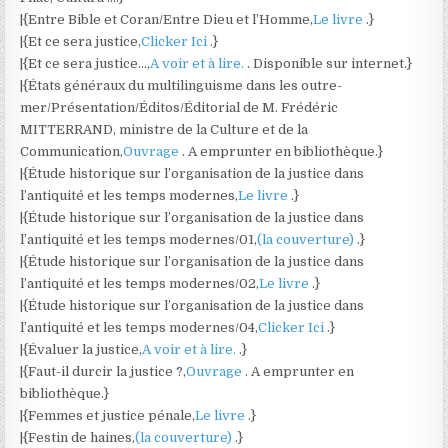
|{Entre Bible et Coran/Entre Dieu et l’Homme,
Le livre
.}
|{Et ce sera justice,
Clicker Ici
.}
|{Et ce sera justice…,
A voir et à lire.
. Disponible sur internet.}
|{États généraux du multilinguisme dans les outre-
mer/Présentation/Éditos/Éditorial de M. Frédéric
MITTERRAND, ministre de la Culture et de la
Communication,
Ouvrage
. A emprunter en bibliothèque.}
|{Étude historique sur l’organisation de la justice dans
l’antiquité et les temps modernes,
Le livre
.}
|{Étude historique sur l’organisation de la justice dans
l’antiquité et les temps modernes/01,
(la couverture)
.}
|{Étude historique sur l’organisation de la justice dans
l’antiquité et les temps modernes/02,
Le livre
.}
|{Étude historique sur l’organisation de la justice dans
l’antiquité et les temps modernes/04,
Clicker Ici
.}
|{Évaluer la justice,
A voir et à lire.
.}
|{Faut-il durcir la justice ?,
Ouvrage
. A emprunter en
bibliothèque.}
|{Femmes et justice pénale,
Le livre
.}
|{Festin de haines,
(la couverture)
.}