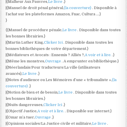
|{Malheur Aux Pauvres,
Le livre
.}
|{Manuel de droit pénal général,
(la couverture)
. Disponible à
l’achat sur les plateformes Amazon, Fnac, Cultura ….}
}
{{Manuel de procédure pénale,
Le livre
. Disponible dans toutes
les bonnes librairies.}
|{Martin Luther King,
Clicker Ici
. Disponible dans toutes les
bonnes bibliothèques de votre département.}
|{Médiateurs et Avocats : Ennemis ? Alliés ?,
A voir et à lire.
.}
|{Même les monstres,
Ouvrage
. A emprunter en bibliothèque.}
|{Néerlandais/Pour traducteurs/La ville (utilisateurs
avancés),
Le livre
.}
|{Notes d’audience ou Les Mémoires d’une « tribunaliste »,
(la
couverture)
.}
|{Notion de bien et de besoin,
Le livre
. Disponible dans toutes
les bonnes librairies.}
|{Nuits dangereuses,
Clicker Ici
.}
|{Objectif Justice,
A voir et à lire.
. Disponible sur internet.}
|{Omar m’a tuer,
Ouvrage
.}
|{Opinions sociales/La Justice civile et militaire,
Le livre
.