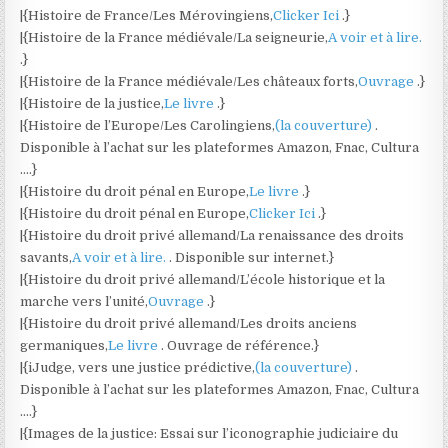
|{Histoire de France/Les Mérovingiens,
Clicker Ici
.}
|{Histoire de la France médiévale/La seigneurie,
A voir et à lire.
.}
|{Histoire de la France médiévale/Les châteaux forts,
Ouvrage
.}
|{Histoire de la justice,
Le livre
.}
|{Histoire de l’Europe/Les Carolingiens,
(la couverture)
.
Disponible à l’achat sur les plateformes Amazon, Fnac, Cultura
….}
|{Histoire du droit pénal en Europe,
Le livre
.}
|{Histoire du droit pénal en Europe,
Clicker Ici
.}
|{Histoire du droit privé allemand/La renaissance des droits
savants,
A voir et à lire.
. Disponible sur internet.}
|{Histoire du droit privé allemand/L’école historique et la
marche vers l’unité,
Ouvrage
.}
|{Histoire du droit privé allemand/Les droits anciens
germaniques,
Le livre
. Ouvrage de référence.}
|{iJudge, vers une justice prédictive,
(la couverture)
.
Disponible à l’achat sur les plateformes Amazon, Fnac, Cultura
….}
|{Images de la justice: Essai sur l’iconographie judiciaire du