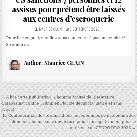
assises pour prétend être laissés
aux centres d’escroquerie
AUTHOR:
PUBLISHED
MAURICE GLAIN
9 SEPTEMBRE 2025
DATE:
Pour lire ce post, veuillez vous connecter à pas un membre?
Se joindre à
Author:
Maurice GLAIN
Navigation
← A lire cette publication : L’homme accusé de la tentative
de
d’assassinat contre Trump en Floride devant la justice et sans
avocat
l’article
La Confédération des organisations européennes de protection des
données annonce une ouverture pour l’enregistrement pour la
conférence de CEDPO DPO 2025 →