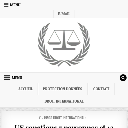
Skip
MENU
to
E-MAIL
content
MENU
ACCUEIL
PROTECTION DONNÉES.
CONTACT.
DROIT INTERNATIONAL
POSTED
INFOS DROIT INTERNATIONAL:
IN
US sanctions 7 personnes et 12