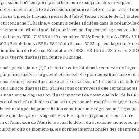
agression, il n’incorpore pas la liste non exhangeant des exemples
de déterminer si un acte d’agression, par son caractère, sa gravité et so
ations Unies, le tribunal spécial doit [also] Tenez compte de (…) toutes
qui concerne l’Ukraine, y compris celles récitées dans le préambule 
blissement du tribunal spécial pour le crime d’agression agressive Ukra
Résolution A / RES / 71/205 du 19 décembre 2016; Résolution A / RES / 73/
21; Résolution A / RES / ES-11/1 du 2 mars 2022, qui est la première s
’implication du Bélarus; Résolution A / RES / ES-11/6 du 23 février 2023
é la guerre d’agression contre l’Ukraine.
bunal spécial ajoute ‘[f]Ou le but de cette loi, dans le contexte de l’agre
par son caractère, sa gravité et son échelle pour constituer une viola
insi réputée constituer une guerre d’agression ‘. Il s’agit d’une différ
 qu’à un acte d’agression. S’il n’est pas controversé que certains actes
une verrue d’agression, il est important de noter que la loi de la CPI
es ou des chefs militaires d’un État agresseur lorsqu’ils s’engagent
en 
 du tribunal spécial pourrait bien constituer une régression à l’époque
alisé que des guerres agressives. Bien que le jugement, c’est-à-dire
n et l’annexion de l’Autriche avant le début du deuxième monde, ce qui
ouligner qu’à ce moment-là, les normes internationales des clients rel