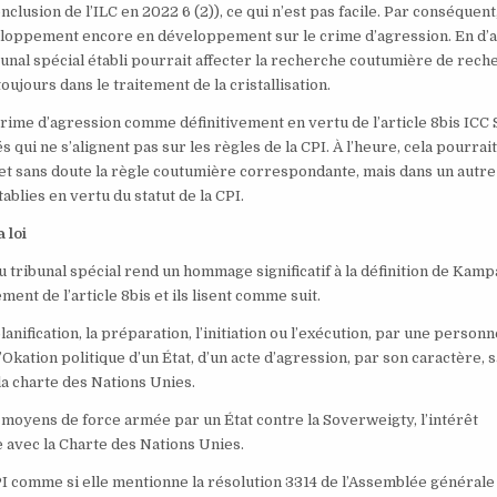
nclusion de l’ILC en 2022 6 (2)), ce qui n’est pas facile. Par conséquent
eloppement encore en développement sur le crime d’agression. En d’
ibunal spécial établi pourrait affecter la recherche coutumière de rec
toujours dans le traitement de la cristallisation.
crime d’agression comme définitivement en vertu de l’article 8bis ICC S
s qui ne s’alignent pas sur les règles de la CPI. À l’heure, cela pourrai
et sans doute la règle coutumière correspondante, mais dans un autre
ablies en vertu du statut de la CPI.
 loi
u tribunal spécial rend un hommage significatif à la définition de Kamp
ment de l’article 8bis et ils lisent comme suit.
 planification, la préparation, l’initiation ou l’exécution, par une person
Okation politique d’un État, d’un acte d’agression, par son caractère, s
 la charte des Nations Unies.
» moyens de force armée par un État contre la Soverweigty, l’intérêt
e avec la Charte des Nations Unies.
CPI comme si elle mentionne la résolution 3314 de l’Assemblée générale