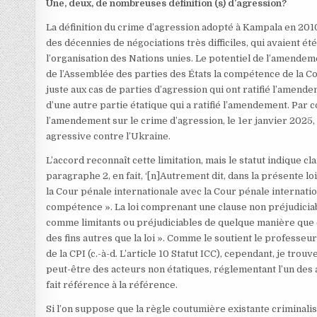
Une, deux, de nombreuses définition (s) d’agression?
La définition du crime d’agression adopté à Kampala en 201
des décennies de négociations très difficiles, qui avaient ét
l’organisation des Nations unies. Le potentiel de l’amend
de l’Assemblée des parties des États la compétence de la C
juste aux cas de parties d’agression qui ont ratifié l’amende
d’une autre partie étatique qui a ratifié l’amendement. Par co
l’amendement sur le crime d’agression, le 1er janvier 2025
agressive contre l’Ukraine.
L’accord reconnaît cette limitation, mais le statut indique cl
paragraphe 2, en fait, ‘[n]Autrement dit, dans la présente lo
la Cour pénale internationale avec la Cour pénale internati
compétence ». La loi comprenant une clause non préjudiciable
comme limitants ou préjudiciables de quelque manière que c
des fins autres que la loi ». Comme le soutient le professeur
de la CPI (c.-à-d. L’article 10 Statut ICC), cependant, je tro
peut-être des acteurs non étatiques, réglementant l’un des 
fait référence à la référence.
Si l’on suppose que la règle coutumière existante criminalis