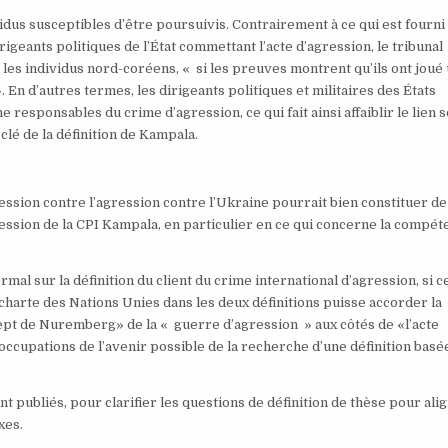
vidus susceptibles d’être poursuivis. Contrairement à ce qui est fourni
igeants politiques de l’État commettant l’acte d’agression, le tribunal
 les individus nord-coréens, « si les preuves montrent qu’ils ont joué
 En d’autres termes, les dirigeants politiques et militaires des États
esponsables du crime d’agression, ce qui fait ainsi affaiblir le lien s
e clé de la définition de Kampala.
ession contre l’agression contre l’Ukraine pourrait bien constituer de
agression de la CPI Kampala, en particulier en ce qui concerne la compé
rmal sur la définition du client du crime international d’agression, si c
a charte des Nations Unies dans les deux définitions puisse accorder la
cept de Nuremberg» de la « guerre d’agression » aux côtés de «l’acte
ccupations de l’avenir possible de la recherche d’une définition basé
t publiés, pour clarifier les questions de définition de thèse pour alig
xes.