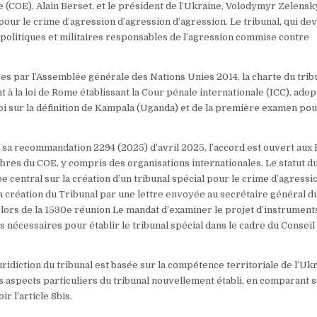
e (COE), Alain Berset, et le président de l’Ukraine, Volodymyr Zelensk
 pour le crime d’agression d’agression d’agression. Le tribunal, qui dev
s politiques et militaires responsables de l’agression commise contre
es par l’Assemblée générale des Nations Unies 2014, la charte du trib
t à la loi de Rome établissant la Cour pénale internationale (ICC), adop
loi sur la définition de Kampala (Uganda) et de la première examen po
sa recommandation 2294 (2025) d’avril 2025, l’accord est ouvert aux 
es du COE, y compris des organisations internationales. Le statut d
pe central sur la création d’un tribunal spécial pour le crime d’agressi
la création du Tribunal par une lettre envoyée au secrétaire général 
, lors de la 1530e réunion Le mandat d’examiner le projet d’instrument
 nécessaires pour établir le tribunal spécial dans le cadre du Conseil
juridiction du tribunal est basée sur la compétence territoriale de l’Uk
s aspects particuliers du tribunal nouvellement établi, en comparant 
ir l’article 8bis.