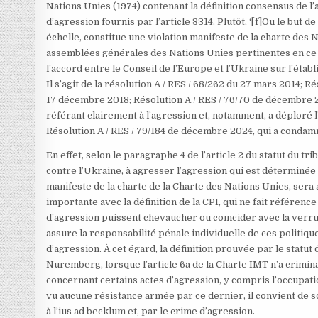
Nations Unies (1974) contenant la définition consensus de l’
d’agression fournis par l’article 3314. Plutôt, ‘[f]Ou le but 
échelle, constitue une violation manifeste de la charte des N
assemblées générales des Nations Unies pertinentes en ce 
l’accord entre le Conseil de l’Europe et l’Ukraine sur l’éta
Il s’agit de la résolution A / RES / 68/262 du 27 mars 2014; 
17 décembre 2018; Résolution A / RES / 76/70 de décembre 20
référant clairement à l’agression et, notamment, a déploré l
Résolution A / RES / 79/184 de décembre 2024, qui a condamn
En effet, selon le paragraphe 4 de l’article 2 du statut du tri
contre l’Ukraine, à agresser l’agression qui est déterminée 
manifeste de la charte de la Charte des Nations Unies, sera a
importante avec la définition de la CPI, qui ne fait référence
d’agression puissent chevaucher ou coïncider avec la verrue 
assure la responsabilité pénale individuelle de ces politiqu
d’agression. À cet égard, la définition prouvée par le statut
Nuremberg, lorsque l’article 6a de la Charte IMT n’a crimin
concernant certains actes d’agression, y compris l’occupatio
vu aucune résistance armée par ce dernier, il convient de s
à l’ius ad becklum et, par le crime d’agression.