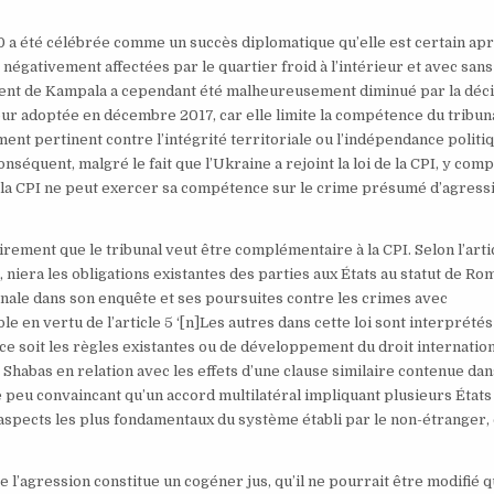
0 a été célébrée comme un succès diplomatique qu’elle est certain ap
é négativement affectées par le quartier froid à l’intérieur et avec sans
ement de Kampala a cependant été malheureusement diminué par la déc
our adoptée en décembre 2017, car elle limite la compétence du tribun
ment pertinent contre l’intégrité territoriale ou l’indépendance politi
nséquent, malgré le fait que l’Ukraine a rejoint la loi de la CPI, y comp
, la CPI ne peut exercer sa compétence sur le crime présumé d’agress
airement que le tribunal veut être complémentaire à la CPI. Selon l’arti
i, niera les obligations existantes des parties aux États au statut de Ro
onale dans son enquête et ses poursuites contre les crimes avec
 en vertu de l’article 5 ‘[n]Les autres dans cette loi sont interprétés
e soit les règles existantes ou de développement du droit internation
 Shabas en relation avec les effets d’une clause similaire contenue dans
uve peu convaincant qu’un accord multilatéral impliquant plusieurs États
aspects les plus fondamentaux du système établi par le non-étranger, 
e l’agression constitue un cogéner jus, qu’il ne pourrait être modifié 