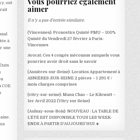
Vous pourriez également
yy, ont
aimer
rait
Il n’y a pas d’entrée similaire.
(Vincennes): Pronostics Quinté PMU – 100%
unal
Quinté du Vendredi 27 février à Paris-
tée à
Vincennes
ur une
Avocat; Ces 4 congés méconnus auxquels vous
pourriez avoir droit sans le savoir
États
(Asnières-sur-Seine): Location Appartement à
u
ASNIÈRES-SUR-SEINE 2 pièces – 1 295 € /
on
mois charges comprises
du COE
s
(vitry-sur-seine): Manu Chao – Le Kilowatt –
1er Avril 2022 (Vitry sur Seine)
(Aulnay-sous-Bois): NOUVEAU : LA TABLE DE
raine.
L’ÉTÉ EST DISPONIBLE TOUS LES WEEK-
ENDS À PARTIR D’AUJOURD’HUI ☀️
son