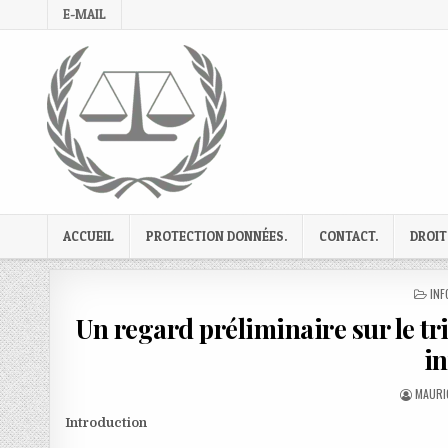
Skip
E-MAIL
to
content
ACCUEIL
PROTECTION DONNÉES.
CONTACT.
DROIT
PO
INF
IN
Un regard préliminaire sur le tr
in
AUTHO
MAURI
Introduction