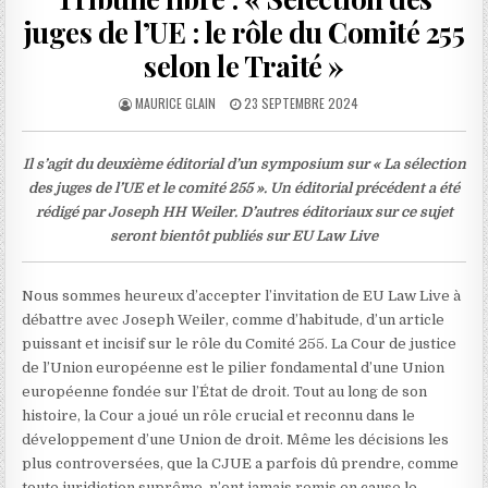
juges de l’UE : le rôle du Comité 255
selon le Traité »
AUTHOR:
PUBLISHED
MAURICE GLAIN
23 SEPTEMBRE 2024
DATE:
Il s’agit du deuxième éditorial d’un symposium sur « La sélection
des juges de l’UE et le comité 255 ».
Un éditorial précédent a été
rédigé par
Joseph HH Weiler
. D’autres éditoriaux sur ce sujet
seront bientôt publiés sur EU Law Live
Nous sommes heureux d’accepter l’invitation de EU Law Live à
débattre avec Joseph Weiler, comme d’habitude, d’un article
puissant et incisif sur le rôle du Comité 255. La Cour de justice
de l’Union européenne est le pilier fondamental d’une Union
européenne fondée sur l’État de droit. Tout au long de son
histoire, la Cour a joué un rôle crucial et reconnu dans le
développement d’une Union de droit. Même les décisions les
plus controversées, que la CJUE a parfois dû prendre, comme
toute juridiction suprême, n’ont jamais remis en cause le