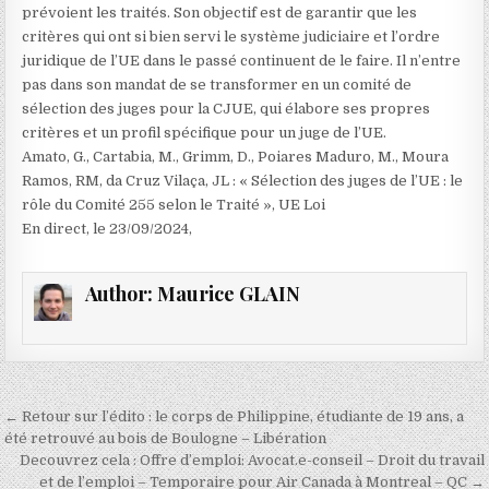
prévoient les traités. Son objectif est de garantir que les
critères qui ont si bien servi le système judiciaire et l’ordre
juridique de l’UE dans le passé continuent de le faire. Il n’entre
pas dans son mandat de se transformer en un comité de
sélection des juges pour la CJUE, qui élabore ses propres
critères et un profil spécifique pour un juge de l’UE.
Amato, G., Cartabia, M., Grimm, D., Poiares Maduro, M., Moura
Ramos, RM, da Cruz Vilaça, JL : « Sélection des juges de l’UE : le
rôle du Comité 255 selon le Traité », UE Loi
En direct, le 23/09/2024,
Author:
Maurice GLAIN
Navigation
← Retour sur l’édito : le corps de Philippine, étudiante de 19 ans, a
de
été retrouvé au bois de Boulogne – Libération
Decouvrez cela : Offre d’emploi: Avocat.e-conseil – Droit du travail
l’article
et de l’emploi – Temporaire pour Air Canada à Montreal – QC →