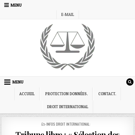
Skip
MENU
to
E-MAIL
content
MENU
ACCUEIL
PROTECTION DONNÉES.
CONTACT.
DROIT INTERNATIONAL
POSTED
INFOS DROIT INTERNATIONAL:
IN
Tribune libre : « Sélection des