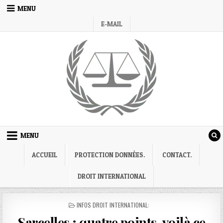
Skip
MENU
to
E-MAIL
content
MENU
ACCUEIL
PROTECTION DONNÉES.
CONTACT.
DROIT INTERNATIONAL
POSTED
INFOS DROIT INTERNATIONAL:
IN
Sarcelles ; quatre points, voilà ce