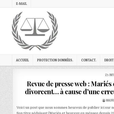
Skip
E-MAIL
to
content
ACCUEIL
PROTECTION DONNÉES.
CONTACT.
DROIT
PO
INF
IN
Revue de presse web : Mariés 
divorcent… à cause d’une err
AUTHO
MAURI
Voici un post que nous sommes heureux de publier ici sur not
Son titre séduisant (Mariés et heureux en ménage depuis 21