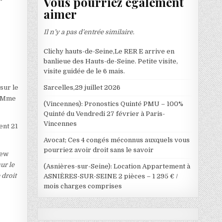
Vous pourriez également
aimer
Il n’y a pas d’entrée similaire.
Clichy hauts-de-Seine,Le RER E arrive en
banlieue des Hauts-de-Seine. Petite visite,
visite guidée de le 6 mais.
Sarcelles,29 juillet 2026
sur le
t Mme
(Vincennes): Pronostics Quinté PMU – 100%
Quinté du Vendredi 27 février à Paris-
Vincennes
ent 21
Avocat; Ces 4 congés méconnus auxquels vous
pourriez avoir droit sans le savoir
rew
ur le
(Asnières-sur-Seine): Location Appartement à
 droit
ASNIÈRES-SUR-SEINE 2 pièces – 1 295 € /
mois charges comprises
}