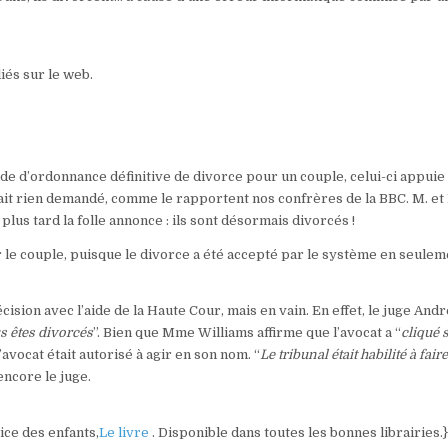
liés sur le web.
e d’ordonnance définitive de divorce pour un couple, celui-ci appuie 
avait rien demandé, comme le rapportent nos confrères de la BBC. M. e
lus tard la folle annonce : ils sont désormais divorcés !
 le couple, puisque le divorce a été accepté par le système en seulem
écision avec l’aide de la Haute Cour, mais en vain. En effet, le juge And
us êtes divorcés
”. Bien que Mme Williams affirme que l’avocat a “
cliqué s
’avocat était autorisé à agir en son nom. “
Le tribunal était habilité à faire
encore le juge.
tice des enfants,
Le livre
. Disponible dans toutes les bonnes librairies.