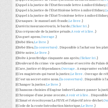
|{Appel à la justice de l’État/Seconde lettre à milord Sidney,
|{Appel à la justice de l’État/Sixième lettre à milord Sidney,
L
|{Appel à la justice de l’État/Troisième lettre à milord Sidney
|{Arnaques : le manuel anti-fraude,
Le livre
.}
|{Astérix/Assurancetourix, le barde,
Clicker Ici
.}
|{Au crépuscule de la justice pénale,
A voir et à lire.
.}
|{Au guet-apens,
Ouvrage
.}
|{Bébé Bleu,
Le livre
.}
|{Bébé Bleu,
(la couverture)
. Disponible à l’achat sur les pl
|{Bête noire,
Le livre
.}
|{Boîte à jeux/Bridge cinquante ans après,
Clicker Ici
.}
|{Boulevard du crime: vie quotidienne et secrète du Palais de
|{Care, justice et dépendance,
Ouvrage
. A emprunter en bib
|{Ces magistrats qui tuent la justice,
Le livre
. Ouvrage de ré
|{C’est un secret entre nous,
(la couverture)
. Disponible à l
|{Changer la justice,
Le livre
.}
|{Chansons choisies d’Eugène Imbert/Laissez passer la justi
|{Chronique d’une jeune avocate,
A voir et à lire.
. Disponible
|{Climat et écocitoyens/La FEVE et l’objectif zéro-déchet,
Ou
|{Code de la route/Introduction historique,
Le livre
.}