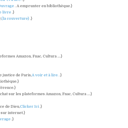
Ouvrage
. A emprunter en bibliothèque.}
e livre
.}
,
(la couverture)
.}
ateformes Amazon, Fnac, Cultura ….}
 justice de Paris,
A voir et à lire.
.}
liothèque.}
férence.}
’achat sur les plateformes Amazon, Fnac, Cultura ….}
ce de Dieu,
Clicker Ici
.}
 sur internet.}
vrage
.}