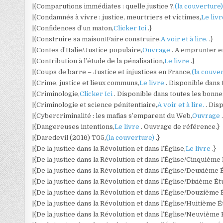
|{Comparutions immédiates : quelle justice ?,
(la couverture
|{Condamnés à vivre : justice, meurtriers et victimes,
Le liv
|{Confidences d’un maton,
Clicker Ici
.}
|{Construire sa maison/Faire construire,
A voir et à lire.
.}
|{Contes d’Italie/Justice populaire,
Ouvrage
. A emprunter e
|{Contribution à l’étude de la pénalisation,
Le livre
.}
|{Coups de barre – Justice et injustices en France,
(la couve
|{Crime, justice et lieux communs,
Le livre
. Disponible dans 
|{Criminologie,
Clicker Ici
. Disponible dans toutes les bonn
|{Criminologie et science pénitentiaire,
A voir et à lire.
. Dis
|{Cybercriminalité : les mafias s’emparent du Web,
Ouvrage
|{Dangereuses intentions,
Le livre
. Ouvrage de référence.}
|{Daredevil (2016) T05,
(la couverture)
.}
|{De la justice dans la Révolution et dans l’Église,
Le livre
.}
|{De la justice dans la Révolution et dans l’Église/Cinquième
|{De la justice dans la Révolution et dans l’Église/Deuxième 
|{De la justice dans la Révolution et dans l’Église/Dixième Ét
|{De la justice dans la Révolution et dans l’Église/Douzième 
|{De la justice dans la Révolution et dans l’Église/Huitième É
|{De la justice dans la Révolution et dans l’Église/Neuvième 