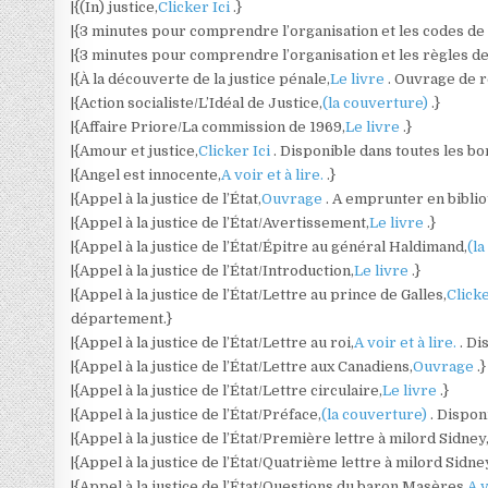
|{(In) justice,
Clicker Ici
.}
|{3 minutes pour comprendre l’organisation et les codes de l
|{3 minutes pour comprendre l’organisation et les règles de 
|{À la découverte de la justice pénale,
Le livre
. Ouvrage de 
|{Action socialiste/L’Idéal de Justice,
(la couverture)
.}
|{Affaire Priore/La commission de 1969,
Le livre
.}
|{Amour et justice,
Clicker Ici
. Disponible dans toutes les b
|{Angel est innocente,
A voir et à lire.
.}
|{Appel à la justice de l’État,
Ouvrage
. A emprunter en bibli
|{Appel à la justice de l’État/Avertissement,
Le livre
.}
|{Appel à la justice de l’État/Épitre au général Haldimand,
(l
|{Appel à la justice de l’État/Introduction,
Le livre
.}
|{Appel à la justice de l’État/Lettre au prince de Galles,
Clicke
département.}
|{Appel à la justice de l’État/Lettre au roi,
A voir et à lire.
. Di
|{Appel à la justice de l’État/Lettre aux Canadiens,
Ouvrage
.}
|{Appel à la justice de l’État/Lettre circulaire,
Le livre
.}
|{Appel à la justice de l’État/Préface,
(la couverture)
. Dispon
|{Appel à la justice de l’État/Première lettre à milord Sidney
|{Appel à la justice de l’État/Quatrième lettre à milord Sidne
|{Appel à la justice de l’État/Questions du baron Masères,
A v