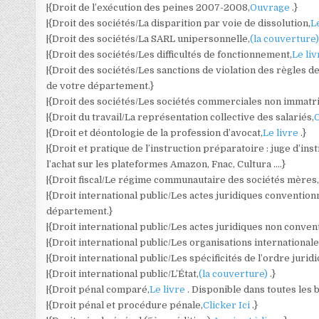
|{Droit de l’exécution des peines 2007-2008,
Ouvrage
.}
|{Droit des sociétés/La disparition par voie de dissolution,
L
|{Droit des sociétés/La SARL unipersonnelle,
(la couverture
|{Droit des sociétés/Les difficultés de fonctionnement,
Le li
|{Droit des sociétés/Les sanctions de violation des règles de
de votre département.}
|{Droit des sociétés/Les sociétés commerciales non immatri
|{Droit du travail/La représentation collective des salariés,
|{Droit et déontologie de la profession d’avocat,
Le livre
.}
|{Droit et pratique de l’instruction préparatoire : juge d’in
l’achat sur les plateformes Amazon, Fnac, Cultura ….}
|{Droit fiscal/Le régime communautaire des sociétés mères
|{Droit international public/Les actes juridiques convention
département.}
|{Droit international public/Les actes juridiques non conven
|{Droit international public/Les organisations internationale
|{Droit international public/Les spécificités de l’ordre jurid
|{Droit international public/L’État,
(la couverture)
.}
|{Droit pénal comparé,
Le livre
. Disponible dans toutes les 
|{Droit pénal et procédure pénale,
Clicker Ici
.}