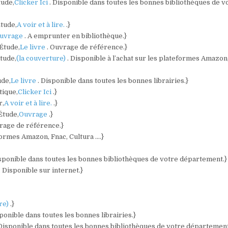
tude,
Clicker Ici
. Disponible dans toutes les bonnes bibliothèques de v
Étude,
A voir et à lire.
.}
uvrage
. A emprunter en bibliothèque.}
 Étude,
Le livre
. Ouvrage de référence.}
Étude,
(la couverture)
. Disponible à l’achat sur les plateformes Amazon
ude,
Le livre
. Disponible dans toutes les bonnes librairies.}
tique,
Clicker Ici
.}
r,
A voir et à lire.
.}
 Étude,
Ouvrage
.}
rage de référence.}
eformes Amazon, Fnac, Cultura ….}
isponible dans toutes les bonnes bibliothèques de votre département.}
. Disponible sur internet.}
ure)
.}
sponible dans toutes les bonnes librairies.}
 Disponible dans toutes les bonnes bibliothèques de votre département