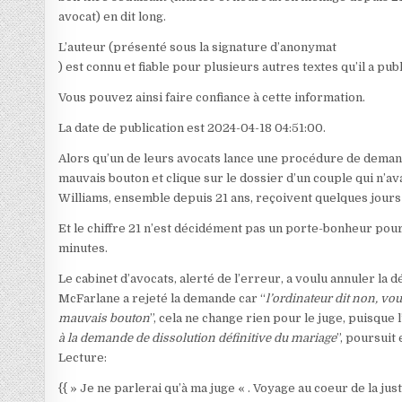
avocat) en dit long.
L’auteur (présenté sous la signature d’anonymat
) est connu et fiable pour plusieurs autres textes qu’il a pub
Vous pouvez ainsi faire confiance à cette information.
La date de publication est 2024-04-18 04:51:00.
Alors qu’un de leurs avocats lance une procédure de demand
mauvais bouton et clique sur le dossier d’un couple qui n’
Williams, ensemble depuis 21 ans, reçoivent quelques jours p
Et le chiffre 21 n’est décidément pas un porte-bonheur pour
minutes.
Le cabinet d’avocats, alerté de l’erreur, a voulu annuler la d
McFarlane a rejeté la demande car “
l’ordinateur dit non, vo
mauvais bouton
”, cela ne change rien pour le juge, puisque l
à la demande de dissolution définitive du mariage
”, poursuit 
Lecture:
{{ » Je ne parlerai qu’à ma juge « . Voyage au coeur de la jus