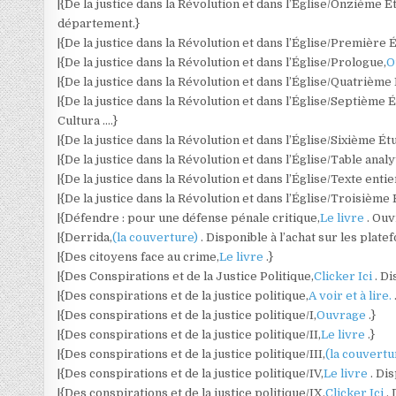
|{De la justice dans la Révolution et dans l’Église/Onzième É
département.}
|{De la justice dans la Révolution et dans l’Église/Première 
|{De la justice dans la Révolution et dans l’Église/Prologue,
O
|{De la justice dans la Révolution et dans l’Église/Quatrième
|{De la justice dans la Révolution et dans l’Église/Septième 
Cultura ….}
|{De la justice dans la Révolution et dans l’Église/Sixième Ét
|{De la justice dans la Révolution et dans l’Église/Table analy
|{De la justice dans la Révolution et dans l’Église/Texte entie
|{De la justice dans la Révolution et dans l’Église/Troisième
|{Défendre : pour une défense pénale critique,
Le livre
. Ouv
|{Derrida,
(la couverture)
. Disponible à l’achat sur les plat
|{Des citoyens face au crime,
Le livre
.}
|{Des Conspirations et de la Justice Politique,
Clicker Ici
. D
|{Des conspirations et de la justice politique,
A voir et à lire.
|{Des conspirations et de la justice politique/I,
Ouvrage
.}
|{Des conspirations et de la justice politique/II,
Le livre
.}
|{Des conspirations et de la justice politique/III,
(la couvert
|{Des conspirations et de la justice politique/IV,
Le livre
. Di
|{Des conspirations et de la justice politique/IX,
Clicker Ici
.