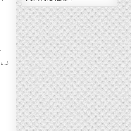
}
a ….}