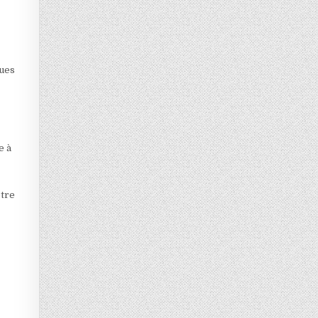
ques
e à
otre