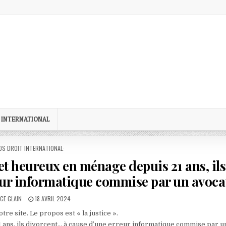
 INTERNATIONAL
STED
OS DROIT INTERNATIONAL:
et heureux en ménage depuis 21 ans, ils
eur informatique commise par un avoca
R:
PUBLISHED
CE GLAIN
18 AVRIL 2024
DATE:
re site. Le propos est « la justice ».
 ans, ils divorcent… à cause d’une erreur informatique commise par u