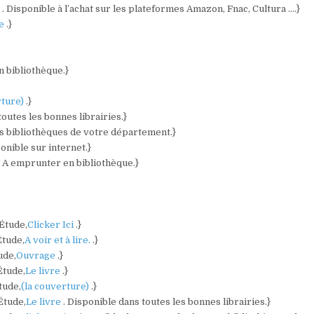
)
. Disponible à l’achat sur les plateformes Amazon, Fnac, Cultura ….}
re
.}
n bibliothèque.}
rture)
.}
toutes les bonnes librairies.}
es bibliothèques de votre département.}
ponible sur internet.}
. A emprunter en bibliothèque.}
 Étude,
Clicker Ici
.}
Étude,
A voir et à lire.
.}
ude,
Ouvrage
.}
Étude,
Le livre
.}
tude,
(la couverture)
.}
Étude,
Le livre
. Disponible dans toutes les bonnes librairies.}