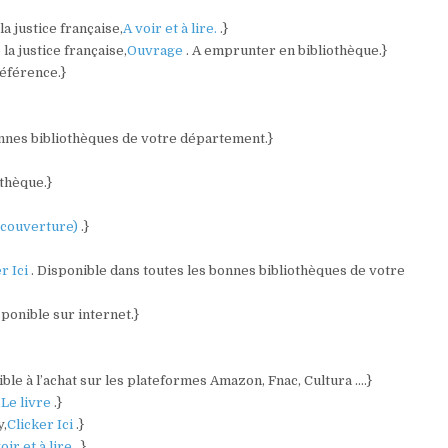
a justice française,
A voir et à lire.
.}
la justice française,
Ouvrage
. A emprunter en bibliothèque.}
référence.}
onnes bibliothèques de votre département.}
othèque.}
a couverture)
.}
r Ici
. Disponible dans toutes les bonnes bibliothèques de votre
sponible sur internet.}
ible à l’achat sur les plateformes Amazon, Fnac, Cultura ….}
,
Le livre
.}
y,
Clicker Ici
.}
oir et à lire.
.}