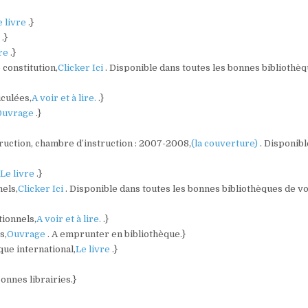
e livre
.}
)
.}
vre
.}
 constitution,
Clicker Ici
. Disponible dans toutes les bonnes bibliothè
culées,
A voir et à lire.
.}
Ouvrage
.}
struction, chambre d’instruction : 2007-2008,
(la couverture)
. Disponibl
,
Le livre
.}
nels,
Clicker Ici
. Disponible dans toutes les bonnes bibliothèques de v
tionnels,
A voir et à lire.
.}
s,
Ouvrage
. A emprunter en bibliothèque.}
ique international,
Le livre
.}
bonnes librairies.}