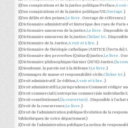
|{Des conspirations et de la justice politique/Préface,
A voir 
|{Des conspirations et de la justice politique/VII,
Ouvrage
.}
|{Des délits et des peines,
Le livre
. Ouvrage de référence.}
|{Dictionnaire administratif et historique des rues de Paris
|{Dictionnaire amoureux de la justice,
Le livre
. Disponible d
|{Dictionnaire amoureux de la justice,
Clicker Ici
. Disponibl
|{Dictionnaire de la Justice,
A voir et à lire.
.}
|{Dictionnaire de théologie catholique/JUSTICE (Vertu de) I. 
|{Dictionnaire des proverbes (Quitard)/justice,
Le livre
. Ou
|{Dictionnaire philosophique/Garnier (1878)/Justice,
(la cou
|{Dieudonné, la parole est à la défense !,
Le livre
.}
|{Dommages de masse et responsabilité civile,
Clicker Ici
.}
|{Droit administratif. 2e édition,
A voir et à lire.
.}
|{Droit administratif/La jurisprudence/Comment rédiger une
|{Droit commercial/L’entreprise commerciale individuelle
|{Droit constitutionnel,
(la couverture)
. Disponible à l’achat
|{Droit de la concurrence,
Le livre
.}
|{Droit de l’administration publique/Évolution de la responsa
bibliothèques de votre département.}
|{Droit de l’administration publique/La notion de responsabi