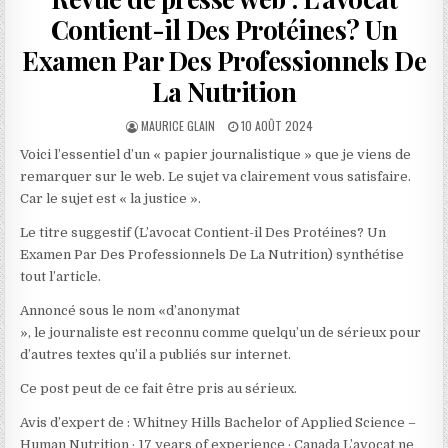
Contient-il Des Protéines? Un
Examen Par Des Professionnels De
La Nutrition
AUTHOR:
PUBLISHED
MAURICE GLAIN
10 AOÛT 2024
DATE:
Voici l’essentiel d’un « papier journalistique » que je viens de
remarquer sur le web. Le sujet va clairement vous satisfaire.
Car le sujet est « la justice ».
Le titre suggestif (L’avocat Contient-il Des Protéines? Un
Examen Par Des Professionnels De La Nutrition) synthétise
tout l’article.
Annoncé sous le nom «d’anonymat
», le journaliste est reconnu comme quelqu’un de sérieux pour
d’autres textes qu’il a publiés sur internet.
Ce post peut de ce fait être pris au sérieux.
Avis d’expert de : Whitney Hills Bachelor of Applied Science –
Human Nutrition · 17 years of experience · Canada L’avocat ne