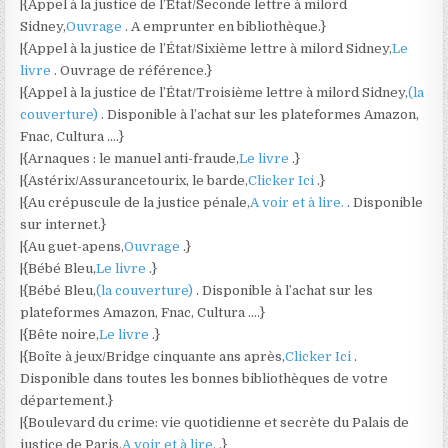
|{Appel à la justice de l’État/Seconde lettre à milord
Sidney,
Ouvrage
. A emprunter en bibliothèque.}
|{Appel à la justice de l’État/Sixième lettre à milord Sidney,
Le
livre
. Ouvrage de référence.}
|{Appel à la justice de l’État/Troisième lettre à milord Sidney,
(la
couverture)
. Disponible à l’achat sur les plateformes Amazon,
Fnac, Cultura ….}
|{Arnaques : le manuel anti-fraude,
Le livre
.}
|{Astérix/Assurancetourix, le barde,
Clicker Ici
.}
|{Au crépuscule de la justice pénale,
A voir et à lire.
. Disponible
sur internet.}
|{Au guet-apens,
Ouvrage
.}
|{Bébé Bleu,
Le livre
.}
|{Bébé Bleu,
(la couverture)
. Disponible à l’achat sur les
plateformes Amazon, Fnac, Cultura ….}
|{Bête noire,
Le livre
.}
|{Boîte à jeux/Bridge cinquante ans après,
Clicker Ici
.
Disponible dans toutes les bonnes bibliothèques de votre
département.}
|{Boulevard du crime: vie quotidienne et secrète du Palais de
justice de Paris,
A voir et à lire.
.}