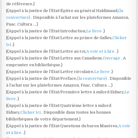
de référence.}
|{Appel à la justice de l’État/Épitre au général Haldimand,
(la
couverture)
. Disponible à l’achat sur les plateformes Amazon,
Fnac, Cultura ….}
|{Appel à la justice de l’État/Introduction,
Le livre
.}
|{Appel à la justice de l’État/Lettre au prince de Galles,
Clicker
Ici
.}
|{Appel à la justice de l’État/Lettre au roi,
A voir et à lire.
.}
|{Appel à la justice de l’État/Lettre aux Canadiens,
Ouvrage
. A
emprunter en bibliothèque.}
|{Appel à la justice de l’État/Lettre circulaire,
Le livre
.}
|{Appel à la justice de l’État/Préface,
(la couverture)
. Disponible
à l’achat sur les plateformes Amazon, Fnac, Cultura ….}
|{Appel à la justice de l’État/Première lettre à milord Sidney,
Le
livre
.}
|{Appel à la justice de l’État/Quatrième lettre à milord
Sidney,
Clicker Ici
. Disponible dans toutes les bonnes
bibliothèques de votre département.}
|{Appel à la justice de l’État/Questions du baron Masères,
A voir
et à lire.
.}