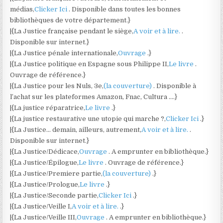
médias,
Clicker Ici
. Disponible dans toutes les bonnes
bibliothèques de votre département.}
|{La Justice française pendant le siège,
A voir et à lire.
.
Disponible sur internet.}
|{La Justice pénale internationale,
Ouvrage
.}
|{La Justice politique en Espagne sous Philippe II,
Le livre
.
Ouvrage de référence.}
|{La Justice pour les Nuls, 3e,
(la couverture)
. Disponible à
l’achat sur les plateformes Amazon, Fnac, Cultura ….}
|{La justice réparatrice,
Le livre
.}
|{La justice restaurative une utopie qui marche ?,
Clicker Ici
.}
|{La Justice… demain, ailleurs, autrement,
A voir et à lire.
.
Disponible sur internet.}
|{La Justice/Dédicace,
Ouvrage
. A emprunter en bibliothèque.}
|{La Justice/Épilogue,
Le livre
. Ouvrage de référence.}
|{La Justice/Premiere partie,
(la couverture)
.}
|{La Justice/Prologue,
Le livre
.}
|{La Justice/Seconde partie,
Clicker Ici
.}
|{La Justice/Veille I,
A voir et à lire.
.}
|{La Justice/Veille III,
Ouvrage
. A emprunter en bibliothèque.}