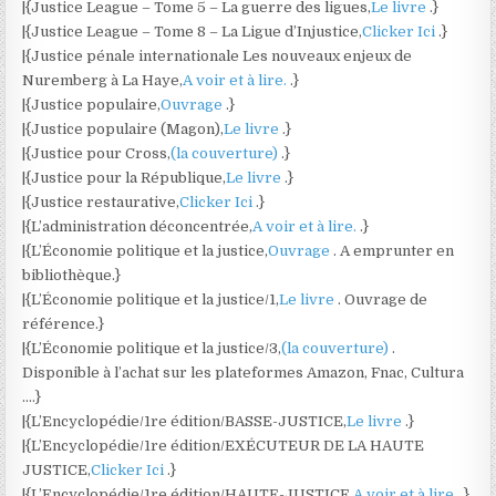
|{Justice League – Tome 5 – La guerre des ligues,
Le livre
.}
|{Justice League – Tome 8 – La Ligue d’Injustice,
Clicker Ici
.}
|{Justice pénale internationale Les nouveaux enjeux de
Nuremberg à La Haye,
A voir et à lire.
.}
|{Justice populaire,
Ouvrage
.}
|{Justice populaire (Magon),
Le livre
.}
|{Justice pour Cross,
(la couverture)
.}
|{Justice pour la République,
Le livre
.}
|{Justice restaurative,
Clicker Ici
.}
|{L’administration déconcentrée,
A voir et à lire.
.}
|{L’Économie politique et la justice,
Ouvrage
. A emprunter en
bibliothèque.}
|{L’Économie politique et la justice/1,
Le livre
. Ouvrage de
référence.}
|{L’Économie politique et la justice/3,
(la couverture)
.
Disponible à l’achat sur les plateformes Amazon, Fnac, Cultura
….}
|{L’Encyclopédie/1re édition/BASSE-JUSTICE,
Le livre
.}
|{L’Encyclopédie/1re édition/EXÉCUTEUR DE LA HAUTE
JUSTICE,
Clicker Ici
.}
|{L’Encyclopédie/1re édition/HAUTE-JUSTICE,
A voir et à lire.
.}