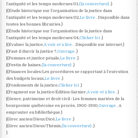
l’antiquité et les temps modernes/01,
(la couverture)
.}
|{Étude historique sur l’organisation de la justice dans
l’antiquité et les temps modernes/02,
Le livre
. Disponible dans
toutes les bonnes librairies.}
|{Étude historique sur l’organisation de la justice dans
l’antiquité et les temps modernes/04,
Clicker Ici
.}
|{Évaluer la justice,
A voir et à lire.
. Disponible sur internet.}
|{Faut-il durcir la justice ?,
Ouvrage
.}
|{Femmes et justice pénale,
Le livre
.}
|{Festin de haines,
(la couverture)
.}
|{Finances locales/Les procédures se rapportant à l’exécution
des budgets locaux,
Le livre
.}
|{Fondements de la justice,
Clicker Ici
.}
|{Fragment sur la justice/Édition Garnier,
A voir et à lire.
.}
|{Genre, patrimoine et droit civil : Les femmes mariées de la
bourgeoisie québécoise en procès, 1900-1930,
Ouvrage
. A
emprunter en bibliothèque.}
|{Grec ancien/Dieux/Dicé,
Le livre
.}
|{Grec ancien/Dieux/Thémis,
(la couverture)
.}
}