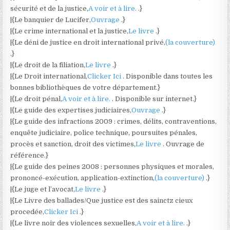
sécurité et de la justice,
A voir et à lire.
.}
|{Le banquier de Lucifer,
Ouvrage
.}
|{Le crime international et la justice,
Le livre
.}
|{Le déni de justice en droit international privé,
(la couverture)
.}
|{Le droit de la filiation,
Le livre
.}
|{Le Droit international,
Clicker Ici
. Disponible dans toutes les
bonnes bibliothèques de votre département.}
|{Le droit pénal,
A voir et à lire.
. Disponible sur internet.}
|{Le guide des expertises judiciaires,
Ouvrage
.}
|{Le guide des infractions 2009 : crimes, délits, contraventions,
enquête judiciaire, police technique, poursuites pénales,
procès et sanction, droit des victimes,
Le livre
. Ouvrage de
référence.}
|{Le guide des peines 2008 : personnes physiques et morales,
prononcé-exécution, application-extinction,
(la couverture)
.}
|{Le juge et l’avocat,
Le livre
.}
|{Le Livre des ballades/Que justice est des sainctz cieux
procedée,
Clicker Ici
.}
|{Le livre noir des violences sexuelles,
A voir et à lire.
.}