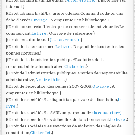
|{Droit administratif. 2e édition,
A voir et à lire.
. Disponible sur
internet.}
|{Droit administratif/La jurisprudence/Comment rédiger une
fiche d’arrêt,
Ouvrage
. A emprunter en bibliothèque.}
|{Droit commercial/L’entreprise commerciale individuelle/Le
commerçant,
Le livre
. Ouvrage de référence.}
|{Droit constitutionnel,
(la couverture)
.}
|{Droit de la concurrence,
Le livre
. Disponible dans toutes les
bonnes librairies.}
|{Droit de l’administration publique/Évolution de la
responsabilité administrative,
Clicker Ici
.}
|{Droit de l’administration publique/La notion de responsabilité
administrative,
A voir et à lire.
.}
|{Droit de l’exécution des peines 2007-2008,
Ouvrage
. A
emprunter en bibliothèque.}
|{Droit des sociétés/La disparition par voie de dissolution,
Le
livre
.}
|{Droit des sociétés/La SARL unipersonnelle,
(la couverture)
.}
|{Droit des sociétés/Les difficultés de fonctionnement,
Le livre
.}
|{Droit des sociétés/Les sanctions de violation des règles de
constitution,
Clicker Ici
.}