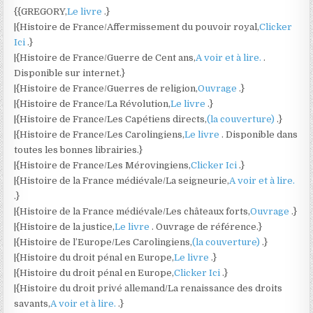
{{GREGORY,
Le livre
.}
|{Histoire de France/Affermissement du pouvoir royal,
Clicker
Ici
.}
|{Histoire de France/Guerre de Cent ans,
A voir et à lire.
.
Disponible sur internet.}
|{Histoire de France/Guerres de religion,
Ouvrage
.}
|{Histoire de France/La Révolution,
Le livre
.}
|{Histoire de France/Les Capétiens directs,
(la couverture)
.}
|{Histoire de France/Les Carolingiens,
Le livre
. Disponible dans
toutes les bonnes librairies.}
|{Histoire de France/Les Mérovingiens,
Clicker Ici
.}
|{Histoire de la France médiévale/La seigneurie,
A voir et à lire.
.}
|{Histoire de la France médiévale/Les châteaux forts,
Ouvrage
.}
|{Histoire de la justice,
Le livre
. Ouvrage de référence.}
|{Histoire de l’Europe/Les Carolingiens,
(la couverture)
.}
|{Histoire du droit pénal en Europe,
Le livre
.}
|{Histoire du droit pénal en Europe,
Clicker Ici
.}
|{Histoire du droit privé allemand/La renaissance des droits
savants,
A voir et à lire.
.}