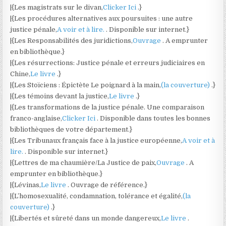
|{Les magistrats sur le divan,
Clicker Ici
.}
|{Les procédures alternatives aux poursuites : une autre
justice pénale,
A voir et à lire.
. Disponible sur internet.}
|{Les Responsabilités des juridictions,
Ouvrage
. A emprunter
en bibliothèque.}
|{Les résurrections: Justice pénale et erreurs judiciaires en
Chine,
Le livre
.}
|{Les Stoïciens : Épictète Le poignard à la main,
(la couverture)
.}
|{Les témoins devant la justice,
Le livre
.}
|{Les transformations de la justice pénale. Une comparaison
franco-anglaise,
Clicker Ici
. Disponible dans toutes les bonnes
bibliothèques de votre département.}
|{Les Tribunaux français face à la justice européenne,
A voir et à
lire.
. Disponible sur internet.}
|{Lettres de ma chaumière/La Justice de paix,
Ouvrage
. A
emprunter en bibliothèque.}
|{Lévinas,
Le livre
. Ouvrage de référence.}
|{L’homosexualité, condamnation, tolérance et égalité,
(la
couverture)
.}
|{Libertés et sûreté dans un monde dangereux,
Le livre
.