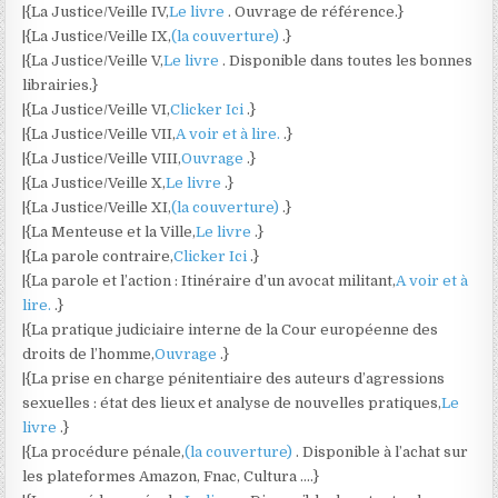
|{La Justice/Veille IV,
Le livre
. Ouvrage de référence.}
|{La Justice/Veille IX,
(la couverture)
.}
|{La Justice/Veille V,
Le livre
. Disponible dans toutes les bonnes
librairies.}
|{La Justice/Veille VI,
Clicker Ici
.}
|{La Justice/Veille VII,
A voir et à lire.
.}
|{La Justice/Veille VIII,
Ouvrage
.}
|{La Justice/Veille X,
Le livre
.}
|{La Justice/Veille XI,
(la couverture)
.}
|{La Menteuse et la Ville,
Le livre
.}
|{La parole contraire,
Clicker Ici
.}
|{La parole et l’action : Itinéraire d’un avocat militant,
A voir et à
lire.
.}
|{La pratique judiciaire interne de la Cour européenne des
droits de l’homme,
Ouvrage
.}
|{La prise en charge pénitentiaire des auteurs d’agressions
sexuelles : état des lieux et analyse de nouvelles pratiques,
Le
livre
.}
|{La procédure pénale,
(la couverture)
. Disponible à l’achat sur
les plateformes Amazon, Fnac, Cultura ….}