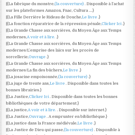
|{La fabrique du monstre,
(la couverture)
. Disponible à l’achat
sur les plateformes Amazon, Fnac, Cultura ….}
|{La Fille Derrière le Rideau de Douche,
Le livre
.}
|{La fonction réparatrice de la répression pénale,
Clicker Ici
.}
|{La Grande Chasse aux sorcières, du Moyen Âge aux Temps
modernes,
A voir et à lire.
.}
|{La Grande Chasse aux sorcières, du Moyen Âge aux Temps
modernes/L’emprise des laïcs sur les procès de
sorcellerie,
Ouvrage
.}
|{La Grande Chasse aux sorcières, du Moyen Âge aux Temps
modernes/La fin des bûchers,
Le livre
.}
|{La josacine empoisonnée,
(la couverture)
.}
|{La juge de trente ans,
Le livre
. Disponible dans toutes les
bonnes librairies.}
|{La Justice,
Clicker Ici
. Disponible dans toutes les bonnes
bibliothèques de votre département.}
|{La justice,
A voir et à lire.
. Disponible sur internet.}
|{La Justice,
Ouvrage
. A emprunter en bibliothèque.}
|{La justice dans la France médiévale,
Le livre
.}
|{La Justice de Dieu qui passe,
(la couverture)
. Disponible à