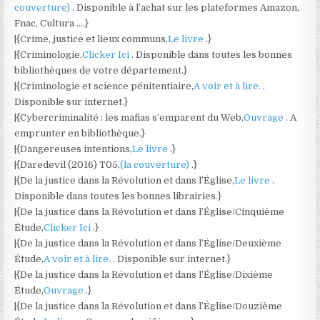
couverture)
. Disponible à l’achat sur les plateformes Amazon,
Fnac, Cultura ….}
|{Crime, justice et lieux communs,
Le livre
.}
|{Criminologie,
Clicker Ici
. Disponible dans toutes les bonnes
bibliothèques de votre département.}
|{Criminologie et science pénitentiaire,
A voir et à lire.
.
Disponible sur internet.}
|{Cybercriminalité : les mafias s’emparent du Web,
Ouvrage
. A
emprunter en bibliothèque.}
|{Dangereuses intentions,
Le livre
.}
|{Daredevil (2016) T05,
(la couverture)
.}
|{De la justice dans la Révolution et dans l’Église,
Le livre
.
Disponible dans toutes les bonnes librairies.}
|{De la justice dans la Révolution et dans l’Église/Cinquième
Étude,
Clicker Ici
.}
|{De la justice dans la Révolution et dans l’Église/Deuxième
Étude,
A voir et à lire.
. Disponible sur internet.}
|{De la justice dans la Révolution et dans l’Église/Dixième
Étude,
Ouvrage
.}
|{De la justice dans la Révolution et dans l’Église/Douzième