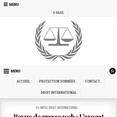
Skip
MENU
to
E-MAIL
content
MENU
ACCUEIL
PROTECTION DONNÉES.
CONTACT.
DROIT INTERNATIONAL
POSTED
INFOS DROIT INTERNATIONAL:
IN
Revue de presse web : L’avocat