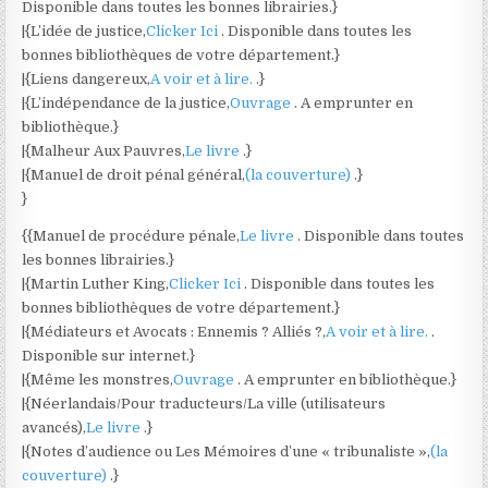
Disponible dans toutes les bonnes librairies.}
|{L’idée de justice,
Clicker Ici
. Disponible dans toutes les
bonnes bibliothèques de votre département.}
|{Liens dangereux,
A voir et à lire.
.}
|{L’indépendance de la justice,
Ouvrage
. A emprunter en
bibliothèque.}
|{Malheur Aux Pauvres,
Le livre
.}
|{Manuel de droit pénal général,
(la couverture)
.}
}
{{Manuel de procédure pénale,
Le livre
. Disponible dans toutes
les bonnes librairies.}
|{Martin Luther King,
Clicker Ici
. Disponible dans toutes les
bonnes bibliothèques de votre département.}
|{Médiateurs et Avocats : Ennemis ? Alliés ?,
A voir et à lire.
.
Disponible sur internet.}
|{Même les monstres,
Ouvrage
. A emprunter en bibliothèque.}
|{Néerlandais/Pour traducteurs/La ville (utilisateurs
avancés),
Le livre
.}
|{Notes d’audience ou Les Mémoires d’une « tribunaliste »,
(la
couverture)
.}