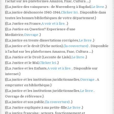
l’achat sur les plateformes Amazon, Fnac, Cultura ….}
|{La justice des vainqueurs : de Nuremberg à Bagdad,
Le livre
.}
|{La justice déshonorée 1940-1944,
Clicker Ici
. Disponible dans
toutes les bonnes bibliothèques de votre département.}
|{La Justice en France,
A voir et à lire.
.}
|{La Justice en Question? Experience d’une
Mediatrice,
Ouvrage
.}
|{La justice en trente dissertations corrigées,
Le livre
.}
|{La justice et le droit (Fiche notion),
(la couverture)
. Disponible
à l’achat sur les plateformes Amazon, Fnac, Cultura ….}
|{La Justice et le Droit (Leconte de Lisle),
Le livre
.}
|{La Justice et le Mal,
Clicker Ici
.}
|{La Justice et les Enfants,
A voir et à lire.
. Disponible sur
internet.}
|{La justice et les institutions juridictionnelles,
Ouvrage
. A
emprunter en bibliothèque.}
|{La justice et les institutions juridictionnelles,
Le livre
.
Ouvrage de référence.}
|{La justice et son public,
(la couverture)
.}
|{La Justice expliquée à ma petite-fille,
Le livre
.}
|{La justice française : acteurs, fonctionnement et