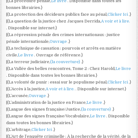
|{La procédure pénale,
Le livre
. Disponible dans toutes les
bonnes librairies.}
|{La protection des décideurs publics face au pénal,
Clicker Ici
.}
|{La question de la justice chez Jacques Derrida,
A voir et à lire.
. Disponible sur internet.}
|{La répression pénale des crimes internationaux : justice
pénale internationale,
Ouvrage
.}
|{La technique de cassation : pourvois et arrêts en matière
civile,
Le livre
. Ouvrage de référence.}
|{La terreur judiciaire,
(la couverture)
.}
|{La Vallée des belles rencontres, Tome 2 : Chez Harold,
Le livre
. Disponible dans toutes les bonnes librairies.}
|{La volonté de punir : essai sur le populisme pénal,
Clicker Ici
.}
|{L’Accès à la justice,
A voir et à lire.
. Disponible sur internet.}
|{L’accusée,
Ouvrage
.}
|{L’administration de la justice en France,
Le livre
.}
|{Langue des signes française/Justice,
(la couverture)
.}
|{Langue des signes française/Vocabulaire,
Le livre
. Disponible
dans toutes les bonnes librairies.}
|{L’arbitrage,
Clicker Ici
.}
|{L’Art de l’enquête criminelle : À la recherche de la vérité, de la