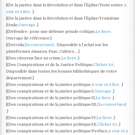
|{De la justice dans la Révolution et dans l’Église/Texte entier,
A
voir et à lire.
.}
|{De la justice dans la Révolution et dans l’Église/Troisième
Étude,
Ouvrage
.}
|{Défendre : pour une défense pénale critique,
Le livre
.
Ouvrage de référence.}
|{Derrida,
(la couverture)
. Disponible à l’achat sur les
plateformes Amazon, Fnac, Cultura ….}
|{Des citoyens face au crime,
Le livre
.}
|{Des Conspirations et de la Justice Politique,
Clicker Ici
.
Disponible dans toutes les bonnes bibliothèques de votre
département.}
|{Des conspirations et de la justice politique,
A voir et à lire.
.}
|{Des conspirations et de la justice politique/I,
Ouvrage
.}
|{Des conspirations et de la justice politique/II,
Le livre
.}
|{Des conspirations et de la justice politique/III,
(la couverture)
.}
|{Des conspirations et de la justice politique/IV,
Le livre
.}
|{Des conspirations et de la justice politique/IX,
Clicker Ici
.}
|{Des conspirations et de la justice politique/Préface,
A voir et à