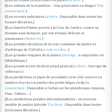
|{Les Écrivains/La littérature en justice,
Le livre
.}
|{Les enfants de la transition – Une génération en danger ?,
(la
couverture)
.}
|{Les erreurs judiciaires,
Le livre
. Disponible dans toutes les
bonnes librairies.}
|{Les Gaietés/Plainte portée à la Cour de Justice, contre un
Homme sans honneur, par une Femme délicate et
passionnée,
Clicker Ici
.}
|{Les grandes décisions de la cour commune de justice et
d’arbitrage de l’OHADA,
A voir et à lire.
.}
|{Les grandes énigmes de la justice,
Ouvrage
. A emprunter en
bibliothèque.}
|{Les grands arrêts du droit pénal général,
Le livre
. Ouvrage de
référence.}
|{Les juridictions et juges de proximité: Leur rôle concret en
matière d’accès à la justice des petits litiges civils,
(la
couverture)
. Disponible à l’achat sur les plateformes Amazon,
Fnac, Cultura ….}
|{Les juridictions pénales internationalisées : un nouveau
modèle de justice hybride ?,
Le livre
. Disponible dans toutes
les bonnes librairies.}