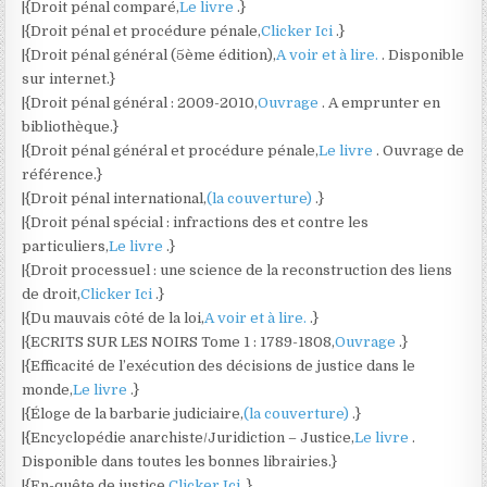
|{Droit pénal comparé,
Le livre
.}
|{Droit pénal et procédure pénale,
Clicker Ici
.}
|{Droit pénal général (5ème édition),
A voir et à lire.
. Disponible
sur internet.}
|{Droit pénal général : 2009-2010,
Ouvrage
. A emprunter en
bibliothèque.}
|{Droit pénal général et procédure pénale,
Le livre
. Ouvrage de
référence.}
|{Droit pénal international,
(la couverture)
.}
|{Droit pénal spécial : infractions des et contre les
particuliers,
Le livre
.}
|{Droit processuel : une science de la reconstruction des liens
de droit,
Clicker Ici
.}
|{Du mauvais côté de la loi,
A voir et à lire.
.}
|{ECRITS SUR LES NOIRS Tome 1 : 1789-1808,
Ouvrage
.}
|{Efficacité de l’exécution des décisions de justice dans le
monde,
Le livre
.}
|{Éloge de la barbarie judiciaire,
(la couverture)
.}
|{Encyclopédie anarchiste/Juridiction – Justice,
Le livre
.
Disponible dans toutes les bonnes librairies.}
|{En-quête de justice,
Clicker Ici
.}