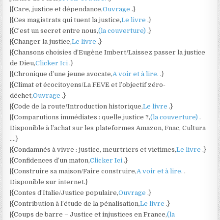
|{Care, justice et dépendance,
Ouvrage
.}
|{Ces magistrats qui tuent la justice,
Le livre
.}
|{C’est un secret entre nous,
(la couverture)
.}
|{Changer la justice,
Le livre
.}
|{Chansons choisies d’Eugène Imbert/Laissez passer la justice
de Dieu,
Clicker Ici
.}
|{Chronique d’une jeune avocate,
A voir et à lire.
.}
|{Climat et écocitoyens/La FEVE et l’objectif zéro-
déchet,
Ouvrage
.}
|{Code de la route/Introduction historique,
Le livre
.}
|{Comparutions immédiates : quelle justice ?,
(la couverture)
.
Disponible à l’achat sur les plateformes Amazon, Fnac, Cultura
….}
|{Condamnés à vivre : justice, meurtriers et victimes,
Le livre
.}
|{Confidences d’un maton,
Clicker Ici
.}
|{Construire sa maison/Faire construire,
A voir et à lire.
.
Disponible sur internet.}
|{Contes d’Italie/Justice populaire,
Ouvrage
.}
|{Contribution à l’étude de la pénalisation,
Le livre
.}
|{Coups de barre – Justice et injustices en France,
(la