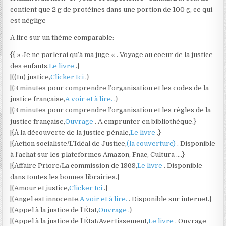
contient que 2 g de protéines dans une portion de 100 g, ce qui
est néglige
A lire sur un thème comparable:
{{ » Je ne parlerai qu’à ma juge « . Voyage au coeur de la justice
des enfants,
Le livre
.}
|{(In) justice,
Clicker Ici
.}
|{3 minutes pour comprendre l’organisation et les codes de la
justice française,
A voir et à lire.
.}
|{3 minutes pour comprendre l’organisation et les règles de la
justice française,
Ouvrage
. A emprunter en bibliothèque.}
|{À la découverte de la justice pénale,
Le livre
.}
|{Action socialiste/L’Idéal de Justice,
(la couverture)
. Disponible
à l’achat sur les plateformes Amazon, Fnac, Cultura ….}
|{Affaire Priore/La commission de 1969,
Le livre
. Disponible
dans toutes les bonnes librairies.}
|{Amour et justice,
Clicker Ici
.}
|{Angel est innocente,
A voir et à lire.
. Disponible sur internet.}
|{Appel à la justice de l’État,
Ouvrage
.}
|{Appel à la justice de l’État/Avertissement,
Le livre
. Ouvrage