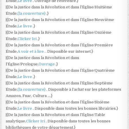
Étude,
Le livre
. Ouvrage de référence.}
|{De la justice dans la Révolution et dans l’Église/Huitième
Étude,
(la couverture)
.}
|{De la justice dans la Révolution et dans l’Église/Neuvième
Étude,
Le livre
.}
|{De la justice dans la Révolution et dans l’Église/Onzième
Étude,
Clicker Ici
.}
|{De la justice dans la Révolution et dans l’Église/Première
Étude,
A voir et à lire.
. Disponible sur internet.}
|{De la justice dans la Révolution et dans
l’Église/Prologue,
Ouvrage
.}
|{De la justice dans la Révolution et dans l’Église/Quatrième
Étude,
Le livre
.}
|{De la justice dans la Révolution et dans l’Église/Septième
Étude,
(la couverture)
. Disponible à l’achat sur les plateformes
Amazon, Fnac, Cultura ….}
|{De la justice dans la Révolution et dans l’Église/Sixième
Étude,
Le livre
. Disponible dans toutes les bonnes librairies.}
|{De la justice dans la Révolution et dans l’Église/Table
analytique,
Clicker Ici
. Disponible dans toutes les bonnes
bibliothèques de votre département.}