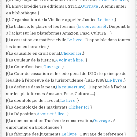
|{L’Encyclopédie/1re édition/JUSTICE,
Ouvrage
. A emprunter
en bibliothèque.}
|{L’Organisation de la Vindicte appelée Justice,
Le livre
.}
|{La balance, le glaive et les fourmis,
(la couverture)
. Disponible
à l’achat sur les plateformes Amazon, Fnac, Cultura ….}
|{La cassation en matière civile,
Le livre
. Disponible dans toutes
les bonnes librairies.}
|{La causalité en droit pénal,
Clicker Ici
.}
|{La Couleur de la justice,
A voir et à lire.
.}
|{La Cour d’assises,
Ouvrage
.}
|{La Cour de cassation et le code pénal de 1810 : le principe de
légalité à l’épreuve de la jurisprudence (1811-1863),
Le livre
.}
|{La défense dans la peau,
(la couverture)
. Disponible à l’achat
sur les plateformes Amazon, Fnac, Cultura ….}
|{La déontologie de l’avocat,
Le livre
.}
|{La déontologie des magistrats,
Clicker Ici
.}
|{La Déposition,
A voir et à lire.
.}
|{La documentation/Durées de conservation,
Ouvrage
. A
emprunter en bibliothèque.}
|{La fabrique des jugements,
Le livre
. Ouvrage de référence.}