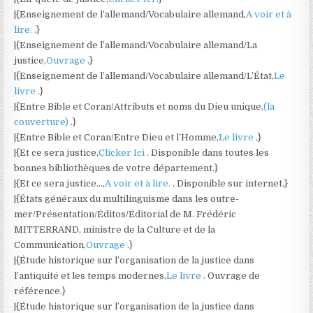
|{Enseignement de l’allemand/Vocabulaire allemand,
A voir et à
lire.
.}
|{Enseignement de l’allemand/Vocabulaire allemand/La
justice,
Ouvrage
.}
|{Enseignement de l’allemand/Vocabulaire allemand/L’État,
Le
livre
.}
|{Entre Bible et Coran/Attributs et noms du Dieu unique,
(la
couverture)
.}
|{Entre Bible et Coran/Entre Dieu et l’Homme,
Le livre
.}
|{Et ce sera justice,
Clicker Ici
. Disponible dans toutes les
bonnes bibliothèques de votre département.}
|{Et ce sera justice…,
A voir et à lire.
. Disponible sur internet.}
|{États généraux du multilinguisme dans les outre-
mer/Présentation/Éditos/Éditorial de M. Frédéric
MITTERRAND, ministre de la Culture et de la
Communication,
Ouvrage
.}
|{Étude historique sur l’organisation de la justice dans
l’antiquité et les temps modernes,
Le livre
. Ouvrage de
référence.}
|{Étude historique sur l’organisation de la justice dans