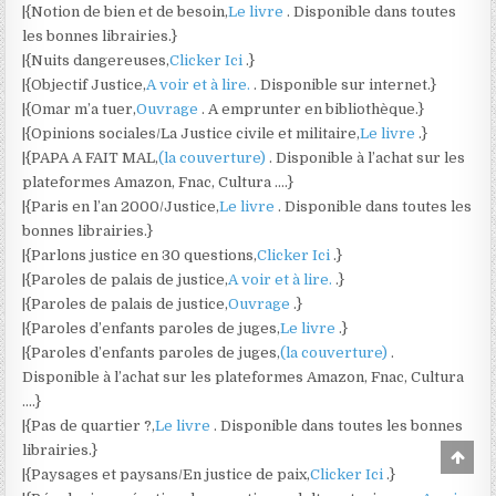
|{Notion de bien et de besoin,
Le livre
. Disponible dans toutes
les bonnes librairies.}
|{Nuits dangereuses,
Clicker Ici
.}
|{Objectif Justice,
A voir et à lire.
. Disponible sur internet.}
|{Omar m’a tuer,
Ouvrage
. A emprunter en bibliothèque.}
|{Opinions sociales/La Justice civile et militaire,
Le livre
.}
|{PAPA A FAIT MAL,
(la couverture)
. Disponible à l’achat sur les
plateformes Amazon, Fnac, Cultura ….}
|{Paris en l’an 2000/Justice,
Le livre
. Disponible dans toutes les
bonnes librairies.}
|{Parlons justice en 30 questions,
Clicker Ici
.}
|{Paroles de palais de justice,
A voir et à lire.
.}
|{Paroles de palais de justice,
Ouvrage
.}
|{Paroles d’enfants paroles de juges,
Le livre
.}
|{Paroles d’enfants paroles de juges,
(la couverture)
.
Disponible à l’achat sur les plateformes Amazon, Fnac, Cultura
….}
|{Pas de quartier ?,
Le livre
. Disponible dans toutes les bonnes
librairies.}
Scro
to
|{Paysages et paysans/En justice de paix,
Clicker Ici
.}
Top