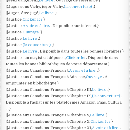
|{Jeux dangereux,
Le livre
. Ouvrage de référence.}
|{Juger sous Vichy, juger Vichy,
(la couverture)
.}
|{Juger, être jugé,
Le livre
.}
|{Justice,
Clicker Ici
.}
|{Justice,
A voir et à lire.
. Disponible sur internet.}
|{Justice,
Ouvrage
.}
|{Justice,
Le livre
.}
|{Justice,
(la couverture)
.}
|{Justice,
Le livre
. Disponible dans toutes les bonnes librairies.}
|{Justice : un magistrat dépose…,
Clicker Ici
. Disponible dans
toutes les bonnes bibliothèques de votre département.}
|{Justice aux Canadiens-Français !,
A voir et à lire.
.}
|{Justice aux Canadiens-Français !/Adresse,
Ouvrage
. A
emprunter en bibliothèque.}
|{Justice aux Canadiens-Français !/Chapitre III,
Le livre
.}
|{Justice aux Canadiens-Français !/Chapitre IX,
(la couverture)
.
Disponible à l’achat sur les plateformes Amazon, Fnac, Cultura
….}
|{Justice aux Canadiens-Français !/Chapitre V,
Le livre
.}
|{Justice aux Canadiens-Français !/Chapitre X,
Clicker Ici
.}
|{Justice aux Canadiens-Français !/Chapitre XI,
A voir et à lire.
.