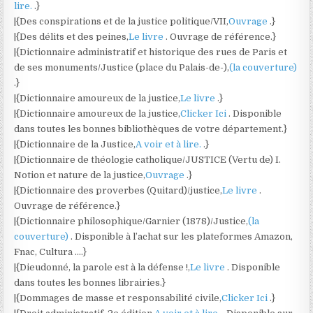
lire.
.}
|{Des conspirations et de la justice politique/VII,
Ouvrage
.}
|{Des délits et des peines,
Le livre
. Ouvrage de référence.}
|{Dictionnaire administratif et historique des rues de Paris et
de ses monuments/Justice (place du Palais-de-),
(la couverture)
.}
|{Dictionnaire amoureux de la justice,
Le livre
.}
|{Dictionnaire amoureux de la justice,
Clicker Ici
. Disponible
dans toutes les bonnes bibliothèques de votre département.}
|{Dictionnaire de la Justice,
A voir et à lire.
.}
|{Dictionnaire de théologie catholique/JUSTICE (Vertu de) I.
Notion et nature de la justice,
Ouvrage
.}
|{Dictionnaire des proverbes (Quitard)/justice,
Le livre
.
Ouvrage de référence.}
|{Dictionnaire philosophique/Garnier (1878)/Justice,
(la
couverture)
. Disponible à l’achat sur les plateformes Amazon,
Fnac, Cultura ….}
|{Dieudonné, la parole est à la défense !,
Le livre
. Disponible
dans toutes les bonnes librairies.}
|{Dommages de masse et responsabilité civile,
Clicker Ici
.}