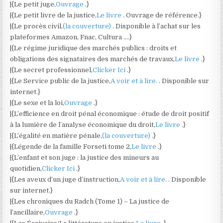
|{Le petit juge,
Ouvrage
.}
|{Le petit livre de la justice,
Le livre
. Ouvrage de référence.}
|{Le procès civil,
(la couverture)
. Disponible à l’achat sur les
plateformes Amazon, Fnac, Cultura ….}
|{Le régime juridique des marchés publics : droits et
obligations des signataires des marchés de travaux,
Le livre
.}
|{Le secret professionnel,
Clicker Ici
.}
|{Le Service public de la justice,
A voir et à lire.
. Disponible sur
internet.}
|{Le sexe et la loi,
Ouvrage
.}
|{L’efficience en droit pénal économique : étude de droit positif
à la lumière de l’analyse économique du droit,
Le livre
.}
|{L’égalité en matière pénale,
(la couverture)
.}
|{Légende de la famille Forseti tome 2,
Le livre
.}
|{L’enfant et son juge : la justice des mineurs au
quotidien,
Clicker Ici
.}
|{Les aveux d’un juge d’instruction,
A voir et à lire.
. Disponible
sur internet.}
|{Les chroniques du Radch (Tome 1) – La justice de
l’ancillaire,
Ouvrage
.}