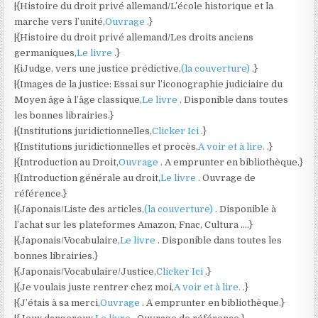
|{Histoire du droit privé allemand/L’école historique et la
marche vers l’unité,
Ouvrage
.}
|{Histoire du droit privé allemand/Les droits anciens
germaniques,
Le livre
.}
|{iJudge, vers une justice prédictive,
(la couverture)
.}
|{Images de la justice: Essai sur l’iconographie judiciaire du
Moyen âge à l’âge classique,
Le livre
. Disponible dans toutes
les bonnes librairies.}
|{Institutions juridictionnelles,
Clicker Ici
.}
|{Institutions juridictionnelles et procès,
A voir et à lire.
.}
|{Introduction au Droit,
Ouvrage
. A emprunter en bibliothèque.}
|{Introduction générale au droit,
Le livre
. Ouvrage de
référence.}
|{Japonais/Liste des articles,
(la couverture)
. Disponible à
l’achat sur les plateformes Amazon, Fnac, Cultura ….}
|{Japonais/Vocabulaire,
Le livre
. Disponible dans toutes les
bonnes librairies.}
|{Japonais/Vocabulaire/Justice,
Clicker Ici
.}
|{Je voulais juste rentrer chez moi,
A voir et à lire.
.}
|{J’étais à sa merci,
Ouvrage
. A emprunter en bibliothèque.}