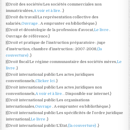
|{Droit des sociétés/Les sociétés commerciales non
immatriculées,
A voir et à lire.
.}
|{Droit du travail/La représentation collective des
salariés,
Ouvrage
. A emprunter en bibliothèque.}
|{Droit et déontologie de la profession d’avocat,
Le livre
.
Ouvrage de référence.}
|{Droit et pratique de l’instruction préparatoire : juge
d’instruction, chambre d’instruction : 2007-2008,
(la
couverture)
.}
|{Droit fiscal/Le régime communautaire des sociétés mères,
Le
livre
.}
|{Droit international public/Les actes juridiques
conventionnels,
Clicker Ici
.}
|{Droit international public/Les actes juridiques non
conventionnels,
A voir et à lire.
. Disponible sur internet.}
|{Droit international public/Les organisations
internationales,
Ouvrage
. A emprunter en bibliothèque.}
|{Droit international public/Les spécificités de l’ordre juridique
international,
Le livre
.}
|{Droit international public/L’État,
(la couverture)
.}