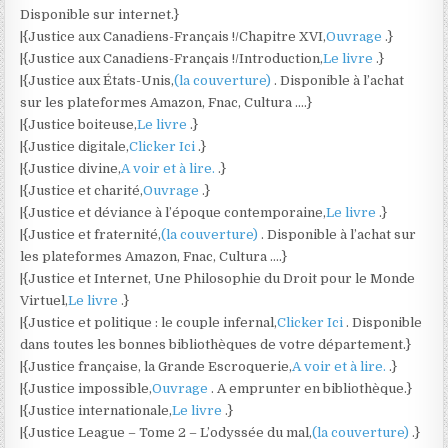
Disponible sur internet.}
|{Justice aux Canadiens-Français !/Chapitre XVI,
Ouvrage
.}
|{Justice aux Canadiens-Français !/Introduction,
Le livre
.}
|{Justice aux États-Unis,
(la couverture)
. Disponible à l’achat
sur les plateformes Amazon, Fnac, Cultura ….}
|{Justice boiteuse,
Le livre
.}
|{Justice digitale,
Clicker Ici
.}
|{Justice divine,
A voir et à lire.
.}
|{Justice et charité,
Ouvrage
.}
|{Justice et déviance à l’époque contemporaine,
Le livre
.}
|{Justice et fraternité,
(la couverture)
. Disponible à l’achat sur
les plateformes Amazon, Fnac, Cultura ….}
|{Justice et Internet, Une Philosophie du Droit pour le Monde
Virtuel,
Le livre
.}
|{Justice et politique : le couple infernal,
Clicker Ici
. Disponible
dans toutes les bonnes bibliothèques de votre département.}
|{Justice française, la Grande Escroquerie,
A voir et à lire.
.}
|{Justice impossible,
Ouvrage
. A emprunter en bibliothèque.}
|{Justice internationale,
Le livre
.}
|{Justice League – Tome 2 – L’odyssée du mal,
(la couverture)
.}