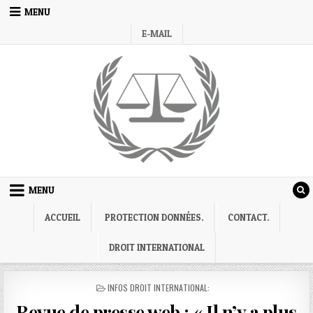
Skip
MENU
to
E-MAIL
content
MENU
ACCUEIL
PROTECTION DONNÉES.
CONTACT.
DROIT INTERNATIONAL
POSTED
INFOS DROIT INTERNATIONAL:
IN
Revue de presse web : « Il n’y a plus