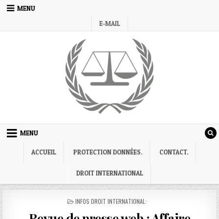
Skip
MENU
to
E-MAIL
content
MENU
ACCUEIL
PROTECTION DONNÉES.
CONTACT.
DROIT INTERNATIONAL
POSTED
INFOS DROIT INTERNATIONAL:
IN
Revue de presse web : Affaire