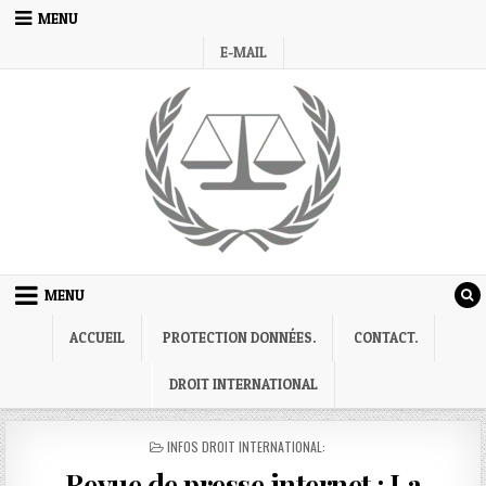
Skip
MENU
to
E-MAIL
content
MENU
ACCUEIL
PROTECTION DONNÉES.
CONTACT.
DROIT INTERNATIONAL
POSTED
INFOS DROIT INTERNATIONAL:
IN
Revue de presse internet : La