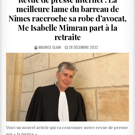
meilleure lame du barreau de
Nîmes raccroche sa robe d’avocat,
Me Isabelle Mimran part à la
retraite
AUTHOR:
PUBLISHED
MAURICE GLAIN
28 DÉCEMBRE 2023
DATE:
Voici un nouvel article qui va couronner notre revue de presse
sur « la justice ».