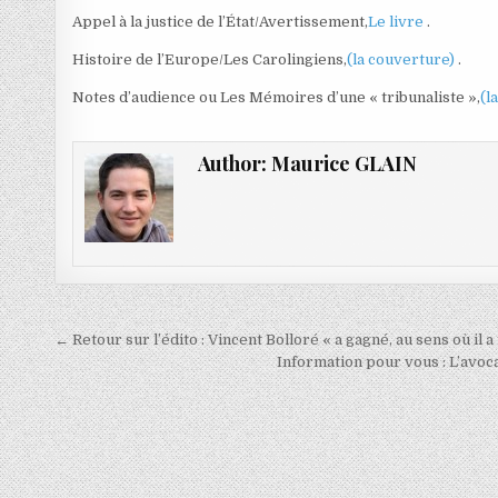
Appel à la justice de l’État/Avertissement,
Le livre
.
Histoire de l’Europe/Les Carolingiens,
(la couverture)
.
Notes d’audience ou Les Mémoires d’une « tribunaliste »,
(l
Author:
Maurice GLAIN
Navigation
← Retour sur l’édito : Vincent Bolloré « a gagné, au sens où il a 
de
Information pour vous : L’avoc
l’article