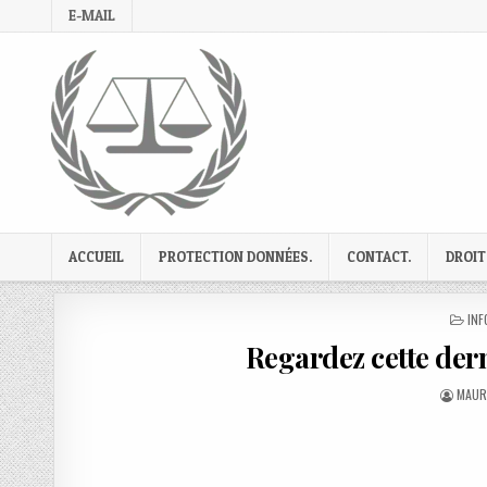
Skip
E-MAIL
to
content
ACCUEIL
PROTECTION DONNÉES.
CONTACT.
DROIT
PO
INF
IN
Regardez cette dern
AUTH
MAUR