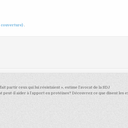
a couverture)
.
fait partir ceux qui lui résistaient », estime l’avocat de la SDJ
at peut-il aider à l’apport en protéines? Découvrez ce que disent les 