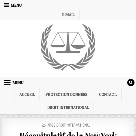
Skip
MENU
to
E-MAIL
content
MENU
ACCUEIL
PROTECTION DONNÉES.
CONTACT.
DROIT INTERNATIONAL
POSTED
INFOS DROIT INTERNATIONAL:
IN
Récapitulatif de la New York