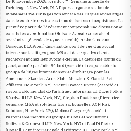
ème
Le 16 novembre 2023, lors du 5
Semaine annuelle de
l’arbitrage à New York
, DLA Piper a organisé un double
événement axé sur la gestion efficace des risques et des litiges
dans le contexte des transactions de fusions et acquisitions. La
première partie de l’événement comprenait une discussion au
coin du feu avec Jonathan Olefson
(Avocate générale et
secrétaire générale de Syneos Health) et Charlene Sun
(Associé, DLA Piper) discutant du point de vue d’un avocat
interne sur les litiges post-M&A et de ce que les clients
recherchent chez leur avocat externe. La deuxième partie du
panel, animée par Julie Bédard
(Associé et responsable du
groupe de litiges internationaux et d’arbitrage pour les
Amériques, Skadden, Arps, Slate, Meagher & Flom LLP et
Affiliates, New York, NY), a réuni Frances Bivens
(Associé et
responsable mondial de l’arbitrage international, Davis Polk &
Wardwell LLP, New York, NY), Stephen Davidson
(Directrice
générale, M&A et solutions transactionnelles, AON Risk
Solutions, New York, NY), Melissa Sawyer
(Associé et
responsable mondial du groupe fusions et acquisitions,
Sullivan & Cromwell LLP, New York, NY) et Paul Di Pietro
(Conseil, Cour internationale d’arbitrage ICC, New York, NY)