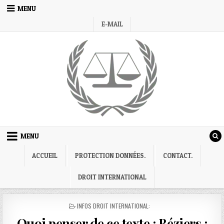
Skip
MENU
to
E-MAIL
content
MENU
ACCUEIL
PROTECTION DONNÉES.
CONTACT.
DROIT INTERNATIONAL
POSTED
INFOS DROIT INTERNATIONAL:
IN
Quoi penser de ce texte : Béziers :