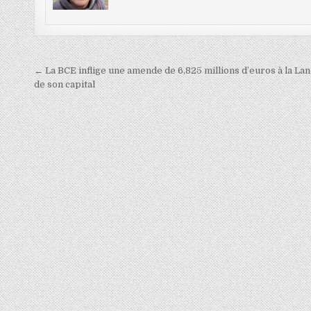
Navigation
← La BCE inflige une amende de 6,825 millions d’euros à la L
de
de son capital
l’article