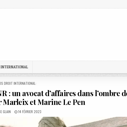
 INTERNATIONAL
STED
OS DROIT INTERNATIONAL:
NR : un avocat d’affaires dans l’ombre d
er Marleix et Marine Le Pen
R:
PUBLISHED
E GLAIN
14 FÉVRIER 2023
DATE: