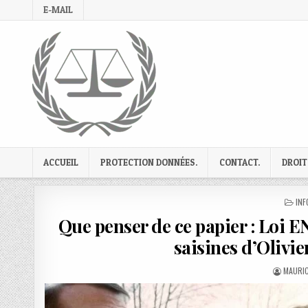
Skip
E-MAIL
to
content
ACCUEIL
PROTECTION DONNÉES.
CONTACT.
DROIT
PO
INF
IN
Que penser de ce papier : Loi E
saisines d’Olivi
AUTHO
MAURIC