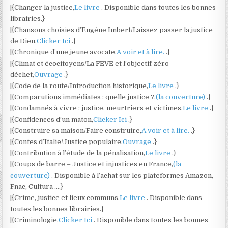
|{Changer la justice,
Le livre
. Disponible dans toutes les bonnes
librairies.}
|{Chansons choisies d’Eugène Imbert/Laissez passer la justice
de Dieu,
Clicker Ici
.}
|{Chronique d’une jeune avocate,
A voir et à lire.
.}
|{Climat et écocitoyens/La FEVE et l’objectif zéro-
déchet,
Ouvrage
.}
|{Code de la route/Introduction historique,
Le livre
.}
|{Comparutions immédiates : quelle justice ?,
(la couverture)
.}
|{Condamnés à vivre : justice, meurtriers et victimes,
Le livre
.}
|{Confidences d’un maton,
Clicker Ici
.}
|{Construire sa maison/Faire construire,
A voir et à lire.
.}
|{Contes d’Italie/Justice populaire,
Ouvrage
.}
|{Contribution à l’étude de la pénalisation,
Le livre
.}
|{Coups de barre – Justice et injustices en France,
(la
couverture)
. Disponible à l’achat sur les plateformes Amazon,
Fnac, Cultura ….}
|{Crime, justice et lieux communs,
Le livre
. Disponible dans
toutes les bonnes librairies.}
|{Criminologie,
Clicker Ici
. Disponible dans toutes les bonnes