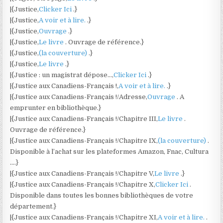
|{Justice,
Clicker Ici
.}
|{Justice,
A voir et à lire.
.}
|{Justice,
Ouvrage
.}
|{Justice,
Le livre
. Ouvrage de référence.}
|{Justice,
(la couverture)
.}
|{Justice,
Le livre
.}
|{Justice : un magistrat dépose…,
Clicker Ici
.}
|{Justice aux Canadiens-Français !,
A voir et à lire.
.}
|{Justice aux Canadiens-Français !/Adresse,
Ouvrage
. A
emprunter en bibliothèque.}
|{Justice aux Canadiens-Français !/Chapitre III,
Le livre
.
Ouvrage de référence.}
|{Justice aux Canadiens-Français !/Chapitre IX,
(la couverture)
.
Disponible à l’achat sur les plateformes Amazon, Fnac, Cultura
….}
|{Justice aux Canadiens-Français !/Chapitre V,
Le livre
.}
|{Justice aux Canadiens-Français !/Chapitre X,
Clicker Ici
.
Disponible dans toutes les bonnes bibliothèques de votre
département.}
|{Justice aux Canadiens-Français !/Chapitre XI,
A voir et à lire.
.