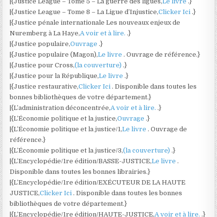
|{Justice League – Tome 5 – La guerre des ligues,
Le livre
.}
|{Justice League – Tome 8 – La Ligue d’Injustice,
Clicker Ici
.}
|{Justice pénale internationale Les nouveaux enjeux de
Nuremberg à La Haye,
A voir et à lire.
.}
|{Justice populaire,
Ouvrage
.}
|{Justice populaire (Magon),
Le livre
. Ouvrage de référence.}
|{Justice pour Cross,
(la couverture)
.}
|{Justice pour la République,
Le livre
.}
|{Justice restaurative,
Clicker Ici
. Disponible dans toutes les
bonnes bibliothèques de votre département.}
|{L’administration déconcentrée,
A voir et à lire.
.}
|{L’Économie politique et la justice,
Ouvrage
.}
|{L’Économie politique et la justice/1,
Le livre
. Ouvrage de
référence.}
|{L’Économie politique et la justice/3,
(la couverture)
.}
|{L’Encyclopédie/1re édition/BASSE-JUSTICE,
Le livre
.
Disponible dans toutes les bonnes librairies.}
|{L’Encyclopédie/1re édition/EXÉCUTEUR DE LA HAUTE
JUSTICE,
Clicker Ici
. Disponible dans toutes les bonnes
bibliothèques de votre département.}
|{L’Encyclopédie/1re édition/HAUTE-JUSTICE,
A voir et à lire.
.}