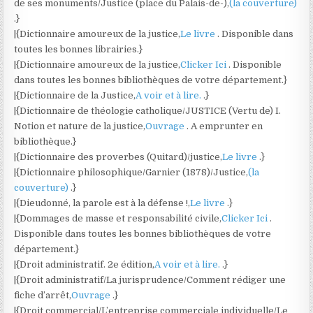
de ses monuments/Justice (place du Palais-de-),
(la couverture)
.}
|{Dictionnaire amoureux de la justice,
Le livre
. Disponible dans
toutes les bonnes librairies.}
|{Dictionnaire amoureux de la justice,
Clicker Ici
. Disponible
dans toutes les bonnes bibliothèques de votre département.}
|{Dictionnaire de la Justice,
A voir et à lire.
.}
|{Dictionnaire de théologie catholique/JUSTICE (Vertu de) I.
Notion et nature de la justice,
Ouvrage
. A emprunter en
bibliothèque.}
|{Dictionnaire des proverbes (Quitard)/justice,
Le livre
.}
|{Dictionnaire philosophique/Garnier (1878)/Justice,
(la
couverture)
.}
|{Dieudonné, la parole est à la défense !,
Le livre
.}
|{Dommages de masse et responsabilité civile,
Clicker Ici
.
Disponible dans toutes les bonnes bibliothèques de votre
département.}
|{Droit administratif. 2e édition,
A voir et à lire.
.}
|{Droit administratif/La jurisprudence/Comment rédiger une
fiche d’arrêt,
Ouvrage
.}
|{Droit commercial/L’entreprise commerciale individuelle/Le