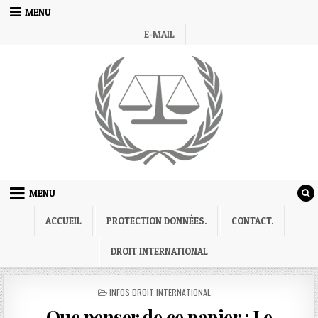
Skip
MENU
to
E-MAIL
content
MENU
ACCUEIL
PROTECTION DONNÉES.
CONTACT.
DROIT INTERNATIONAL
POSTED
INFOS DROIT INTERNATIONAL:
IN
Que penser de ce papier : Le