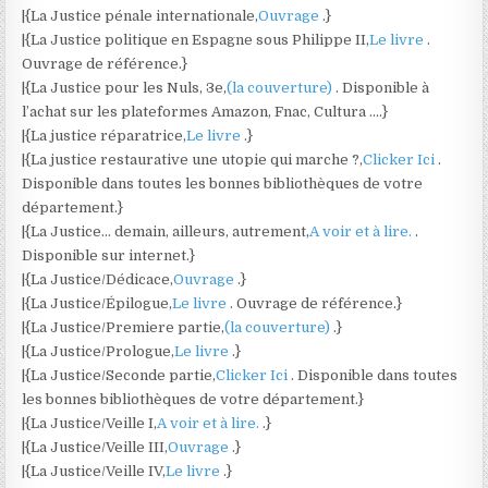
|{La Justice pénale internationale,
Ouvrage
.}
|{La Justice politique en Espagne sous Philippe II,
Le livre
.
Ouvrage de référence.}
|{La Justice pour les Nuls, 3e,
(la couverture)
. Disponible à
l’achat sur les plateformes Amazon, Fnac, Cultura ….}
|{La justice réparatrice,
Le livre
.}
|{La justice restaurative une utopie qui marche ?,
Clicker Ici
.
Disponible dans toutes les bonnes bibliothèques de votre
département.}
|{La Justice… demain, ailleurs, autrement,
A voir et à lire.
.
Disponible sur internet.}
|{La Justice/Dédicace,
Ouvrage
.}
|{La Justice/Épilogue,
Le livre
. Ouvrage de référence.}
|{La Justice/Premiere partie,
(la couverture)
.}
|{La Justice/Prologue,
Le livre
.}
|{La Justice/Seconde partie,
Clicker Ici
. Disponible dans toutes
les bonnes bibliothèques de votre département.}
|{La Justice/Veille I,
A voir et à lire.
.}
|{La Justice/Veille III,
Ouvrage
.}
|{La Justice/Veille IV,
Le livre
.}