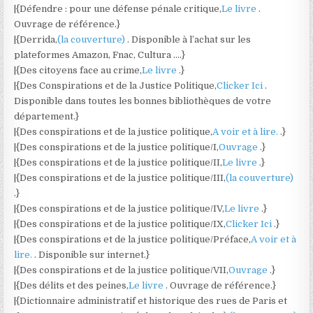
|{Défendre : pour une défense pénale critique,
Le livre
.
Ouvrage de référence.}
|{Derrida,
(la couverture)
. Disponible à l’achat sur les
plateformes Amazon, Fnac, Cultura ….}
|{Des citoyens face au crime,
Le livre
.}
|{Des Conspirations et de la Justice Politique,
Clicker Ici
.
Disponible dans toutes les bonnes bibliothèques de votre
département.}
|{Des conspirations et de la justice politique,
A voir et à lire.
.}
|{Des conspirations et de la justice politique/I,
Ouvrage
.}
|{Des conspirations et de la justice politique/II,
Le livre
.}
|{Des conspirations et de la justice politique/III,
(la couverture)
.}
|{Des conspirations et de la justice politique/IV,
Le livre
.}
|{Des conspirations et de la justice politique/IX,
Clicker Ici
.}
|{Des conspirations et de la justice politique/Préface,
A voir et à
lire.
. Disponible sur internet.}
|{Des conspirations et de la justice politique/VII,
Ouvrage
.}
|{Des délits et des peines,
Le livre
. Ouvrage de référence.}
|{Dictionnaire administratif et historique des rues de Paris et