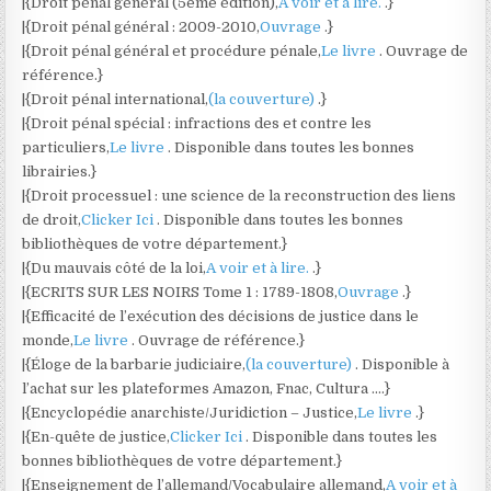
|{Droit pénal général (5ème édition),
A voir et à lire.
.}
|{Droit pénal général : 2009-2010,
Ouvrage
.}
|{Droit pénal général et procédure pénale,
Le livre
. Ouvrage de
référence.}
|{Droit pénal international,
(la couverture)
.}
|{Droit pénal spécial : infractions des et contre les
particuliers,
Le livre
. Disponible dans toutes les bonnes
librairies.}
|{Droit processuel : une science de la reconstruction des liens
de droit,
Clicker Ici
. Disponible dans toutes les bonnes
bibliothèques de votre département.}
|{Du mauvais côté de la loi,
A voir et à lire.
.}
|{ECRITS SUR LES NOIRS Tome 1 : 1789-1808,
Ouvrage
.}
|{Efficacité de l’exécution des décisions de justice dans le
monde,
Le livre
. Ouvrage de référence.}
|{Éloge de la barbarie judiciaire,
(la couverture)
. Disponible à
l’achat sur les plateformes Amazon, Fnac, Cultura ….}
|{Encyclopédie anarchiste/Juridiction – Justice,
Le livre
.}
|{En-quête de justice,
Clicker Ici
. Disponible dans toutes les
bonnes bibliothèques de votre département.}
|{Enseignement de l’allemand/Vocabulaire allemand,
A voir et à