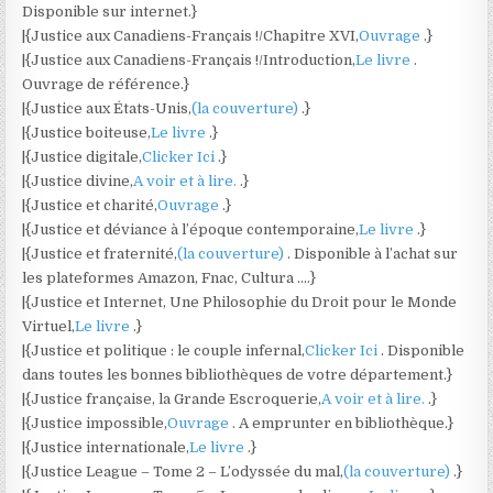
Disponible sur internet.}
|{Justice aux Canadiens-Français !/Chapitre XVI,
Ouvrage
.}
|{Justice aux Canadiens-Français !/Introduction,
Le livre
.
Ouvrage de référence.}
|{Justice aux États-Unis,
(la couverture)
.}
|{Justice boiteuse,
Le livre
.}
|{Justice digitale,
Clicker Ici
.}
|{Justice divine,
A voir et à lire.
.}
|{Justice et charité,
Ouvrage
.}
|{Justice et déviance à l’époque contemporaine,
Le livre
.}
|{Justice et fraternité,
(la couverture)
. Disponible à l’achat sur
les plateformes Amazon, Fnac, Cultura ….}
|{Justice et Internet, Une Philosophie du Droit pour le Monde
Virtuel,
Le livre
.}
|{Justice et politique : le couple infernal,
Clicker Ici
. Disponible
dans toutes les bonnes bibliothèques de votre département.}
|{Justice française, la Grande Escroquerie,
A voir et à lire.
.}
|{Justice impossible,
Ouvrage
. A emprunter en bibliothèque.}
|{Justice internationale,
Le livre
.}
|{Justice League – Tome 2 – L’odyssée du mal,
(la couverture)
.}