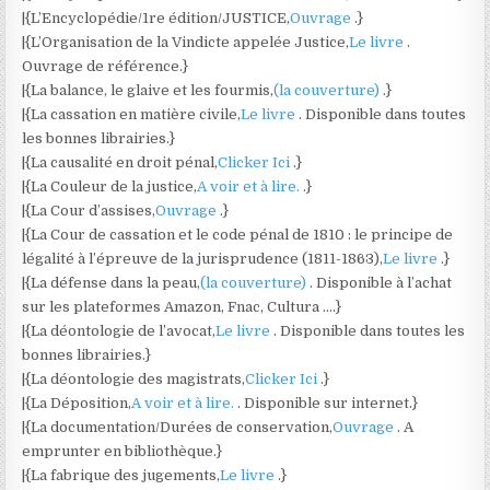
|{L’Encyclopédie/1re édition/JUSTICE,
Ouvrage
.}
|{L’Organisation de la Vindicte appelée Justice,
Le livre
.
Ouvrage de référence.}
|{La balance, le glaive et les fourmis,
(la couverture)
.}
|{La cassation en matière civile,
Le livre
. Disponible dans toutes
les bonnes librairies.}
|{La causalité en droit pénal,
Clicker Ici
.}
|{La Couleur de la justice,
A voir et à lire.
.}
|{La Cour d’assises,
Ouvrage
.}
|{La Cour de cassation et le code pénal de 1810 : le principe de
légalité à l’épreuve de la jurisprudence (1811-1863),
Le livre
.}
|{La défense dans la peau,
(la couverture)
. Disponible à l’achat
sur les plateformes Amazon, Fnac, Cultura ….}
|{La déontologie de l’avocat,
Le livre
. Disponible dans toutes les
bonnes librairies.}
|{La déontologie des magistrats,
Clicker Ici
.}
|{La Déposition,
A voir et à lire.
. Disponible sur internet.}
|{La documentation/Durées de conservation,
Ouvrage
. A
emprunter en bibliothèque.}
|{La fabrique des jugements,
Le livre
.}