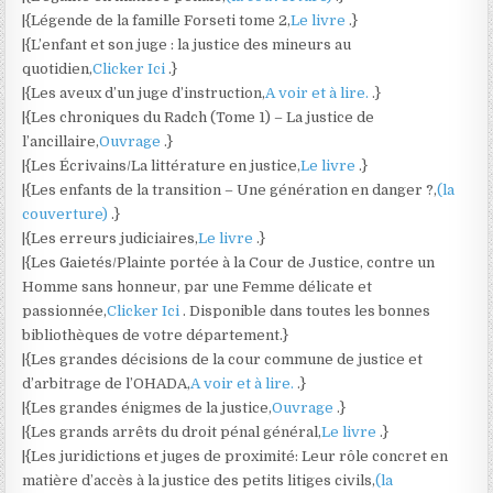
|{Légende de la famille Forseti tome 2,
Le livre
.}
|{L’enfant et son juge : la justice des mineurs au
quotidien,
Clicker Ici
.}
|{Les aveux d’un juge d’instruction,
A voir et à lire.
.}
|{Les chroniques du Radch (Tome 1) – La justice de
l’ancillaire,
Ouvrage
.}
|{Les Écrivains/La littérature en justice,
Le livre
.}
|{Les enfants de la transition – Une génération en danger ?,
(la
couverture)
.}
|{Les erreurs judiciaires,
Le livre
.}
|{Les Gaietés/Plainte portée à la Cour de Justice, contre un
Homme sans honneur, par une Femme délicate et
passionnée,
Clicker Ici
. Disponible dans toutes les bonnes
bibliothèques de votre département.}
|{Les grandes décisions de la cour commune de justice et
d’arbitrage de l’OHADA,
A voir et à lire.
.}
|{Les grandes énigmes de la justice,
Ouvrage
.}
|{Les grands arrêts du droit pénal général,
Le livre
.}
|{Les juridictions et juges de proximité: Leur rôle concret en
matière d’accès à la justice des petits litiges civils,
(la