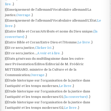
lire.
.}
|{Enseignement de l’allemand/Vocabulaire allemand/La
justice,
Ouvrage
.}
|{Enseignement de l’allemand/Vocabulaire allemand/L’État,
Le
livre
.}
|{Entre Bible et Coran/Attributs et noms du Dieu unique,
(la
couverture)
.}
|{Entre Bible et Coran/Entre Dieu et l’Homme,
Le livre
.}
|{Et ce sera justice,
Clicker Ici
.}
|{Et ce sera justice…,
A voir et à lire.
.}
|{États généraux du multilinguisme dans les outre-
mer/Présentation/Éditos/Éditorial de M. Frédéric
MITTERRAND, ministre de la Culture et de la
Communication,
Ouvrage
.}
|{Étude historique sur l’organisation de la justice dans
l’antiquité et les temps modernes,
Le livre
.}
|{Étude historique sur l’organisation de la justice dans
l’antiquité et les temps modernes/01,
(la couverture)
.}
|{Étude historique sur l’organisation de la justice dans
l’antiquité et les temps modernes/02,
Le livre
.}