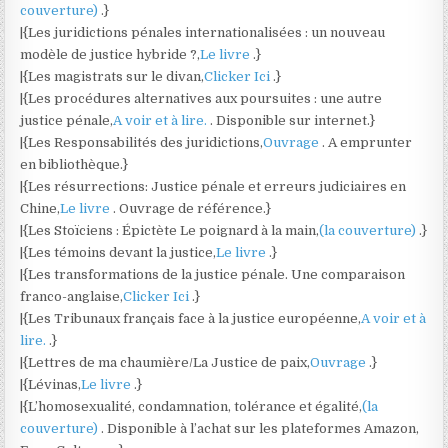
couverture)
.}
|{Les juridictions pénales internationalisées : un nouveau
modèle de justice hybride ?,
Le livre
.}
|{Les magistrats sur le divan,
Clicker Ici
.}
|{Les procédures alternatives aux poursuites : une autre
justice pénale,
A voir et à lire.
. Disponible sur internet.}
|{Les Responsabilités des juridictions,
Ouvrage
. A emprunter
en bibliothèque.}
|{Les résurrections: Justice pénale et erreurs judiciaires en
Chine,
Le livre
. Ouvrage de référence.}
|{Les Stoïciens : Épictète Le poignard à la main,
(la couverture)
.}
|{Les témoins devant la justice,
Le livre
.}
|{Les transformations de la justice pénale. Une comparaison
franco-anglaise,
Clicker Ici
.}
|{Les Tribunaux français face à la justice européenne,
A voir et à
lire.
.}
|{Lettres de ma chaumière/La Justice de paix,
Ouvrage
.}
|{Lévinas,
Le livre
.}
|{L’homosexualité, condamnation, tolérance et égalité,
(la
couverture)
. Disponible à l’achat sur les plateformes Amazon,