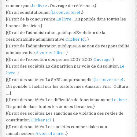
commerçant,
Le livre
. Ouvrage de référence.}
|{Droit constitutionnel,
(la couverture)
.}
|{Droit de la concurrence,
Le livre
. Disponible dans toutes les
bonnes librairies.}
|{Droit de l’administration publique/Évolution de la
responsabilité administrative,
Clicker Ici
.}
|{Droit de l’administration publique/La notion de responsabilité
administrative,
A voir et à lire.
.}
|{Droit de l’exécution des peines 2007-2008,
Ouvrage
.}
|{Droit des sociétés/La disparition par voie de dissolution,
Le
livre
.}
|{Droit des sociétés/La SARL unipersonnelle,
(la couverture)
.
Disponible à l’achat sur les plateformes Amazon, Fnac, Cultura
….}
|{Droit des sociétés/Les difficultés de fonctionnement,
Le livre
.
Disponible dans toutes les bonnes librairies.}
|{Droit des sociétés/Les sanctions de violation des règles de
constitution,
Clicker Ici
.}
|{Droit des sociétés/Les sociétés commerciales non
immatriculées,
A voir et à lire.
.}