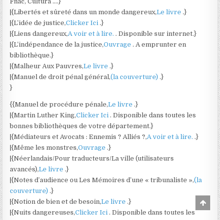
Fnac, Cultura ….}
|{Libertés et sûreté dans un monde dangereux,
Le livre
.}
|{L’idée de justice,
Clicker Ici
.}
|{Liens dangereux,
A voir et à lire.
. Disponible sur internet.}
|{L’indépendance de la justice,
Ouvrage
. A emprunter en
bibliothèque.}
|{Malheur Aux Pauvres,
Le livre
.}
|{Manuel de droit pénal général,
(la couverture)
.}
}
{{Manuel de procédure pénale,
Le livre
.}
|{Martin Luther King,
Clicker Ici
. Disponible dans toutes les
bonnes bibliothèques de votre département.}
|{Médiateurs et Avocats : Ennemis ? Alliés ?,
A voir et à lire.
.}
|{Même les monstres,
Ouvrage
.}
|{Néerlandais/Pour traducteurs/La ville (utilisateurs
avancés),
Le livre
.}
|{Notes d’audience ou Les Mémoires d’une « tribunaliste »,
(la
couverture)
.}
|{Notion de bien et de besoin,
Le livre
.}
Scro
to
|{Nuits dangereuses,
Clicker Ici
. Disponible dans toutes les
Top