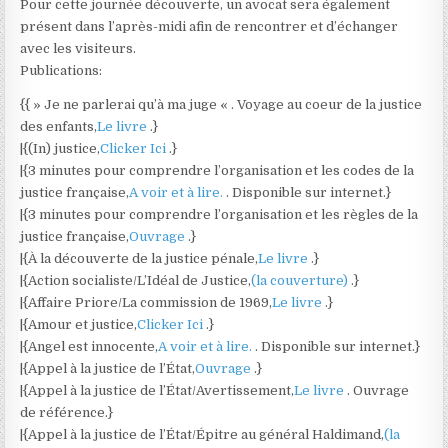
Pour cette journée découverte, un avocat sera également
présent dans l’après-midi afin de rencontrer et d’échanger
avec les visiteurs.
Publications:
{{ » Je ne parlerai qu’à ma juge « . Voyage au coeur de la justice
des enfants,
Le livre
.}
|{(In) justice,
Clicker Ici
.}
|{3 minutes pour comprendre l’organisation et les codes de la
justice française,
A voir et à lire.
. Disponible sur internet.}
|{3 minutes pour comprendre l’organisation et les règles de la
justice française,
Ouvrage
.}
|{À la découverte de la justice pénale,
Le livre
.}
|{Action socialiste/L’Idéal de Justice,
(la couverture)
.}
|{Affaire Priore/La commission de 1969,
Le livre
.}
|{Amour et justice,
Clicker Ici
.}
|{Angel est innocente,
A voir et à lire.
. Disponible sur internet.}
|{Appel à la justice de l’État,
Ouvrage
.}
|{Appel à la justice de l’État/Avertissement,
Le livre
. Ouvrage
de référence.}
|{Appel à la justice de l’État/Épitre au général Haldimand,
(la