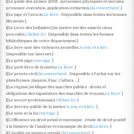
|{Le guide des peines 2008 : personnes physiques et morales,
prononcé-exécution, application-extinction,
(la couverture)
.}
|{Le juge et l’avocat,
Le livre
. Disponible dans toutes les bonnes
librairies.}
|{Le Livre des ballades/Que justice est des sainctz cieux
procedée,
Clicker Ici
. Disponible dans toutes les bonnes
bibliothèques de votre département.}
|{Le livre noir des violences sexuelles,
A voir et à lire.
.
Disponible sur internet.}
|{Le petit juge,
Ouvrage
.}
|{Le petit livre de la justice,
Le livre
.}
|{Le procès civil,
(la couverture)
. Disponible à l’achat sur les
plateformes Amazon, Fnac, Cultura ….}
|{Le régime juridique des marchés publics : droits et
obligations des signataires des marchés de travaux,
Le livre
.}
|{Le secret professionnel,
Clicker Ici
.}
|{Le Service public de la justice,
A voir et à lire.
.}
|{Le sexe et la loi,
Ouvrage
.}
|{L’efficience en droit pénal économique : étude de droit positif
à la lumière de l’analyse économique du droit,
Le livre
.}
|{L’égalité en matière pénale,
(la couverture)
.}