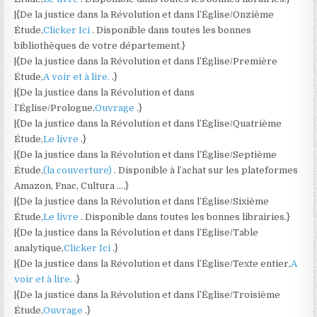
|{De la justice dans la Révolution et dans l’Église/Onzième
Étude,
Clicker Ici
. Disponible dans toutes les bonnes
bibliothèques de votre département.}
|{De la justice dans la Révolution et dans l’Église/Première
Étude,
A voir et à lire.
.}
|{De la justice dans la Révolution et dans
l’Église/Prologue,
Ouvrage
.}
|{De la justice dans la Révolution et dans l’Église/Quatrième
Étude,
Le livre
.}
|{De la justice dans la Révolution et dans l’Église/Septième
Étude,
(la couverture)
. Disponible à l’achat sur les plateformes
Amazon, Fnac, Cultura ….}
|{De la justice dans la Révolution et dans l’Église/Sixième
Étude,
Le livre
. Disponible dans toutes les bonnes librairies.}
|{De la justice dans la Révolution et dans l’Église/Table
analytique,
Clicker Ici
.}
|{De la justice dans la Révolution et dans l’Église/Texte entier,
A
voir et à lire.
.}
|{De la justice dans la Révolution et dans l’Église/Troisième
Étude,
Ouvrage
.}