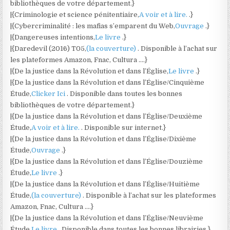
bibliothèques de votre département.}
|{Criminologie et science pénitentiaire,
A voir et à lire.
.}
|{Cybercriminalité : les mafias s’emparent du Web,
Ouvrage
.}
|{Dangereuses intentions,
Le livre
.}
|{Daredevil (2016) T05,
(la couverture)
. Disponible à l’achat sur
les plateformes Amazon, Fnac, Cultura ….}
|{De la justice dans la Révolution et dans l’Église,
Le livre
.}
|{De la justice dans la Révolution et dans l’Église/Cinquième
Étude,
Clicker Ici
. Disponible dans toutes les bonnes
bibliothèques de votre département.}
|{De la justice dans la Révolution et dans l’Église/Deuxième
Étude,
A voir et à lire.
. Disponible sur internet.}
|{De la justice dans la Révolution et dans l’Église/Dixième
Étude,
Ouvrage
.}
|{De la justice dans la Révolution et dans l’Église/Douzième
Étude,
Le livre
.}
|{De la justice dans la Révolution et dans l’Église/Huitième
Étude,
(la couverture)
. Disponible à l’achat sur les plateformes
Amazon, Fnac, Cultura ….}
|{De la justice dans la Révolution et dans l’Église/Neuvième
Étude,
Le livre
. Disponible dans toutes les bonnes librairies.}