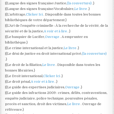
|{Langue des signes française/Justice,
(la couverture)
.}
|{Langue des signes française/Vocabulaire,
Le livre
.}
|{L’arbitrage,
Clicker Ici
. Disponible dans toutes les bonnes
bibliothèques de votre département.}
|{L’Art de l’enquête criminelle : À la recherche de la vérité, de la
sécurité et de la justice,
A voir et à lire.
.}
|{Le banquier de Lucifer,
Ouvrage
. A emprunter en
bibliothèque.}
|{Le crime international et la justice,
Le livre
.}
|{Le déni de justice en droit international privé,
(la couverture)
.}
|{Le droit de la filiation,
Le livre
. Disponible dans toutes les
bonnes librairies.}
|{Le Droit international,
Clicker Ici
.}
|{Le droit pénal,
A voir et à lire.
.}
|{Le guide des expertises judiciaires,
Ouvrage
.}
|{Le guide des infractions 2009 : crimes, délits, contraventions,
enquête judiciaire, police technique, poursuites pénales,
procès et sanction, droit des victimes,
Le livre
. Ouvrage de
référence.}