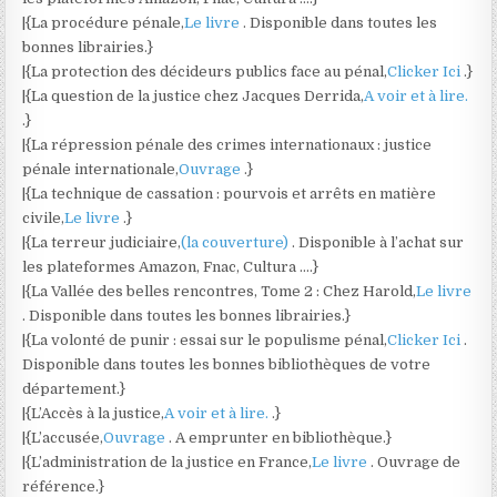
|{La procédure pénale,
Le livre
. Disponible dans toutes les
bonnes librairies.}
|{La protection des décideurs publics face au pénal,
Clicker Ici
.}
|{La question de la justice chez Jacques Derrida,
A voir et à lire.
.}
|{La répression pénale des crimes internationaux : justice
pénale internationale,
Ouvrage
.}
|{La technique de cassation : pourvois et arrêts en matière
civile,
Le livre
.}
|{La terreur judiciaire,
(la couverture)
. Disponible à l’achat sur
les plateformes Amazon, Fnac, Cultura ….}
|{La Vallée des belles rencontres, Tome 2 : Chez Harold,
Le livre
. Disponible dans toutes les bonnes librairies.}
|{La volonté de punir : essai sur le populisme pénal,
Clicker Ici
.
Disponible dans toutes les bonnes bibliothèques de votre
département.}
|{L’Accès à la justice,
A voir et à lire.
.}
|{L’accusée,
Ouvrage
. A emprunter en bibliothèque.}
|{L’administration de la justice en France,
Le livre
. Ouvrage de
référence.}