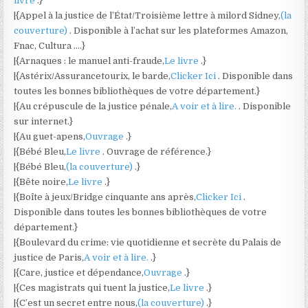
livre
.}
|{Appel à la justice de l’État/Troisième lettre à milord Sidney,
(la
couverture)
. Disponible à l’achat sur les plateformes Amazon,
Fnac, Cultura ….}
|{Arnaques : le manuel anti-fraude,
Le livre
.}
|{Astérix/Assurancetourix, le barde,
Clicker Ici
. Disponible dans
toutes les bonnes bibliothèques de votre département.}
|{Au crépuscule de la justice pénale,
A voir et à lire.
. Disponible
sur internet.}
|{Au guet-apens,
Ouvrage
.}
|{Bébé Bleu,
Le livre
. Ouvrage de référence.}
|{Bébé Bleu,
(la couverture)
.}
|{Bête noire,
Le livre
.}
|{Boîte à jeux/Bridge cinquante ans après,
Clicker Ici
.
Disponible dans toutes les bonnes bibliothèques de votre
département.}
|{Boulevard du crime: vie quotidienne et secrète du Palais de
justice de Paris,
A voir et à lire.
.}
|{Care, justice et dépendance,
Ouvrage
.}
|{Ces magistrats qui tuent la justice,
Le livre
.}
|{C’est un secret entre nous,
(la couverture)
.}