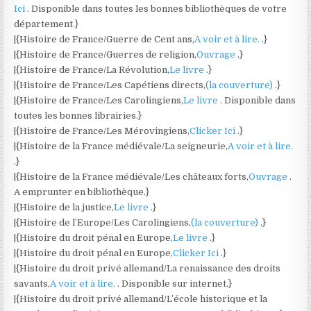
Ici
. Disponible dans toutes les bonnes bibliothèques de votre
département.}
|{Histoire de France/Guerre de Cent ans,
A voir et à lire.
.}
|{Histoire de France/Guerres de religion,
Ouvrage
.}
|{Histoire de France/La Révolution,
Le livre
.}
|{Histoire de France/Les Capétiens directs,
(la couverture)
.}
|{Histoire de France/Les Carolingiens,
Le livre
. Disponible dans
toutes les bonnes librairies.}
|{Histoire de France/Les Mérovingiens,
Clicker Ici
.}
|{Histoire de la France médiévale/La seigneurie,
A voir et à lire.
.}
|{Histoire de la France médiévale/Les châteaux forts,
Ouvrage
.
A emprunter en bibliothèque.}
|{Histoire de la justice,
Le livre
.}
|{Histoire de l’Europe/Les Carolingiens,
(la couverture)
.}
|{Histoire du droit pénal en Europe,
Le livre
.}
|{Histoire du droit pénal en Europe,
Clicker Ici
.}
|{Histoire du droit privé allemand/La renaissance des droits
savants,
A voir et à lire.
. Disponible sur internet.}
|{Histoire du droit privé allemand/L’école historique et la