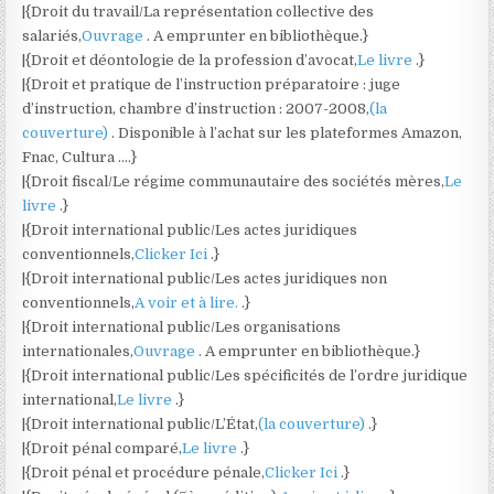
|{Droit du travail/La représentation collective des
salariés,
Ouvrage
. A emprunter en bibliothèque.}
|{Droit et déontologie de la profession d’avocat,
Le livre
.}
|{Droit et pratique de l’instruction préparatoire : juge
d’instruction, chambre d’instruction : 2007-2008,
(la
couverture)
. Disponible à l’achat sur les plateformes Amazon,
Fnac, Cultura ….}
|{Droit fiscal/Le régime communautaire des sociétés mères,
Le
livre
.}
|{Droit international public/Les actes juridiques
conventionnels,
Clicker Ici
.}
|{Droit international public/Les actes juridiques non
conventionnels,
A voir et à lire.
.}
|{Droit international public/Les organisations
internationales,
Ouvrage
. A emprunter en bibliothèque.}
|{Droit international public/Les spécificités de l’ordre juridique
international,
Le livre
.}
|{Droit international public/L’État,
(la couverture)
.}
|{Droit pénal comparé,
Le livre
.}
|{Droit pénal et procédure pénale,
Clicker Ici
.}