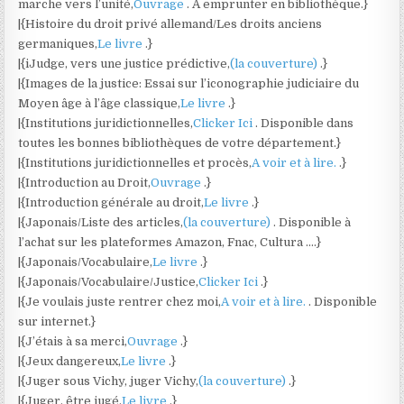
marche vers l’unité,
Ouvrage
. A emprunter en bibliothèque.}
|{Histoire du droit privé allemand/Les droits anciens
germaniques,
Le livre
.}
|{iJudge, vers une justice prédictive,
(la couverture)
.}
|{Images de la justice: Essai sur l’iconographie judiciaire du
Moyen âge à l’âge classique,
Le livre
.}
|{Institutions juridictionnelles,
Clicker Ici
. Disponible dans
toutes les bonnes bibliothèques de votre département.}
|{Institutions juridictionnelles et procès,
A voir et à lire.
.}
|{Introduction au Droit,
Ouvrage
.}
|{Introduction générale au droit,
Le livre
.}
|{Japonais/Liste des articles,
(la couverture)
. Disponible à
l’achat sur les plateformes Amazon, Fnac, Cultura ….}
|{Japonais/Vocabulaire,
Le livre
.}
|{Japonais/Vocabulaire/Justice,
Clicker Ici
.}
|{Je voulais juste rentrer chez moi,
A voir et à lire.
. Disponible
sur internet.}
|{J’étais à sa merci,
Ouvrage
.}
|{Jeux dangereux,
Le livre
.}
|{Juger sous Vichy, juger Vichy,
(la couverture)
.}
|{Juger, être jugé,
Le livre
.}