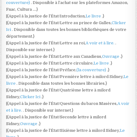
couverture)
. Disponible à l’achat sur les plateformes Amazon,
Fnac, Cultura ….}
|{Appel à la justice de l’État/Introduction,
Le livre
.}
|{Appel à la justice de l’État/Lettre au prince de Galles,
Clicker
Ici
. Disponible dans toutes les bonnes bibliothèques de votre
département.}
|{Appel à la justice de l’État/Lettre au roi,
A voir et à lire.
.
Disponible sur internet.}
|{Appel à la justice de l’État/Lettre aux Canadiens,
Ouvrage
.}
|{Appel à la justice de l’État/Lettre circulaire,
Le livre
.}
|{Appel à la justice de l’État/Préface,
(la couverture)
.}
|{Appel à la justice de l’État/Première lettre à milord Sidney,
Le
livre
. Disponible dans toutes les bonnes librairies.}
|{Appel à la justice de l’État/Quatrième lettre à milord
Sidney,
Clicker Ici
.}
|{Appel à la justice de l’État/Questions du baron Masères,
A voir
et à lire.
. Disponible sur internet.}
|{Appel à la justice de l’État/Seconde lettre à milord
Sidney,
Ouvrage
.}
|{Appel à la justice de l’État/Sixième lettre à milord Sidney,
Le