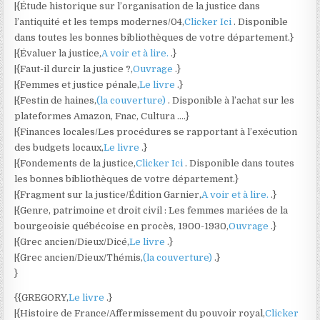
|{Étude historique sur l’organisation de la justice dans
l’antiquité et les temps modernes/04,
Clicker Ici
. Disponible
dans toutes les bonnes bibliothèques de votre département.}
|{Évaluer la justice,
A voir et à lire.
.}
|{Faut-il durcir la justice ?,
Ouvrage
.}
|{Femmes et justice pénale,
Le livre
.}
|{Festin de haines,
(la couverture)
. Disponible à l’achat sur les
plateformes Amazon, Fnac, Cultura ….}
|{Finances locales/Les procédures se rapportant à l’exécution
des budgets locaux,
Le livre
.}
|{Fondements de la justice,
Clicker Ici
. Disponible dans toutes
les bonnes bibliothèques de votre département.}
|{Fragment sur la justice/Édition Garnier,
A voir et à lire.
.}
|{Genre, patrimoine et droit civil : Les femmes mariées de la
bourgeoisie québécoise en procès, 1900-1930,
Ouvrage
.}
|{Grec ancien/Dieux/Dicé,
Le livre
.}
|{Grec ancien/Dieux/Thémis,
(la couverture)
.}
}
{{GREGORY,
Le livre
.}
|{Histoire de France/Affermissement du pouvoir royal,
Clicker