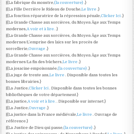
|{La fabrique du monstre,
(la couverture)
.}
|{La Fille Derrière le Rideau de Douche,
Le livre
.}
|{La fonction réparatrice de la répression pénale,
Clicker Ici
.}
|{La Grande Chasse aux sorcières, du Moyen Âge aux Temps
modernes,
A voir et à lire.
.}
|{La Grande Chasse aux sorcières, du Moyen Âge aux Temps
modernes/L’emprise des laïcs sur les procès de
sorcellerie,
Ouvrage
.}
|{La Grande Chasse aux sorcières, du Moyen Âge aux Temps
modernes/La fin des bûchers,
Le livre
.}
|{La josacine empoisonnée,
(la couverture)
.}
|{La juge de trente ans,
Le livre
. Disponible dans toutes les
bonnes librairies.}
|{La Justice,
Clicker Ici
. Disponible dans toutes les bonnes
bibliothèques de votre département.}
|{La justice,
A voir et à lire.
. Disponible sur internet.}
|{La Justice,
Ouvrage
.}
|{La justice dans la France médiévale,
Le livre
. Ouvrage de
référence.}
|{La Justice de Dieu qui passe,
(la couverture)
.}