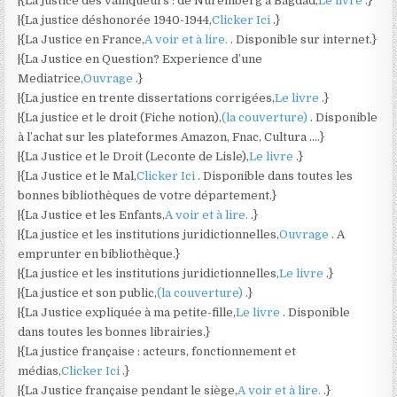
|{La justice des vainqueurs : de Nuremberg à Bagdad,
Le livre
.}
|{La justice déshonorée 1940-1944,
Clicker Ici
.}
|{La Justice en France,
A voir et à lire.
. Disponible sur internet.}
|{La Justice en Question? Experience d’une
Mediatrice,
Ouvrage
.}
|{La justice en trente dissertations corrigées,
Le livre
.}
|{La justice et le droit (Fiche notion),
(la couverture)
. Disponible
à l’achat sur les plateformes Amazon, Fnac, Cultura ….}
|{La Justice et le Droit (Leconte de Lisle),
Le livre
.}
|{La Justice et le Mal,
Clicker Ici
. Disponible dans toutes les
bonnes bibliothèques de votre département.}
|{La Justice et les Enfants,
A voir et à lire.
.}
|{La justice et les institutions juridictionnelles,
Ouvrage
. A
emprunter en bibliothèque.}
|{La justice et les institutions juridictionnelles,
Le livre
.}
|{La justice et son public,
(la couverture)
.}
|{La Justice expliquée à ma petite-fille,
Le livre
. Disponible
dans toutes les bonnes librairies.}
|{La justice française : acteurs, fonctionnement et
médias,
Clicker Ici
.}
|{La Justice française pendant le siège,
A voir et à lire.
.}