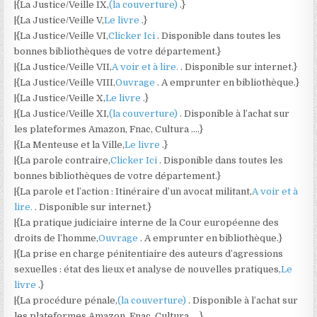
|{La Justice/Veille IX,
(la couverture)
.}
|{La Justice/Veille V,
Le livre
.}
|{La Justice/Veille VI,
Clicker Ici
. Disponible dans toutes les
bonnes bibliothèques de votre département.}
|{La Justice/Veille VII,
A voir et à lire.
. Disponible sur internet.}
|{La Justice/Veille VIII,
Ouvrage
. A emprunter en bibliothèque.}
|{La Justice/Veille X,
Le livre
.}
|{La Justice/Veille XI,
(la couverture)
. Disponible à l’achat sur
les plateformes Amazon, Fnac, Cultura ….}
|{La Menteuse et la Ville,
Le livre
.}
|{La parole contraire,
Clicker Ici
. Disponible dans toutes les
bonnes bibliothèques de votre département.}
|{La parole et l’action : Itinéraire d’un avocat militant,
A voir et à
lire.
. Disponible sur internet.}
|{La pratique judiciaire interne de la Cour européenne des
droits de l’homme,
Ouvrage
. A emprunter en bibliothèque.}
|{La prise en charge pénitentiaire des auteurs d’agressions
sexuelles : état des lieux et analyse de nouvelles pratiques,
Le
livre
.}
|{La procédure pénale,
(la couverture)
. Disponible à l’achat sur
les plateformes Amazon, Fnac, Cultura ….}