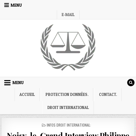
Skip
MENU
to
E-MAIL
content
MENU
ACCUEIL
PROTECTION DONNÉES.
CONTACT.
DROIT INTERNATIONAL
POSTED
INFOS DROIT INTERNATIONAL:
IN
Noisy-le-Grand,Interview Philippe