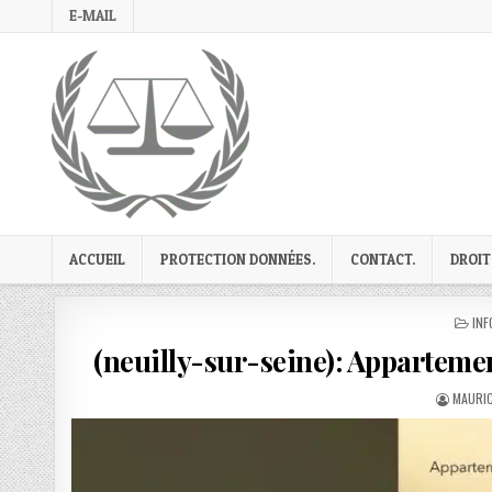
Skip
E-MAIL
to
content
ACCUEIL
PROTECTION DONNÉES.
CONTACT.
DROIT
PO
INF
IN
(neuilly-sur-seine): Appartemen
AUTHO
MAURIC