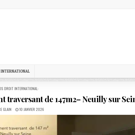
 INTERNATIONAL
STED
OS DROIT INTERNATIONAL:
t traversant de 147m2– Neuilly sur Sei
R:
PUBLISHED
E GLAIN
10 JANVIER 2026
DATE: