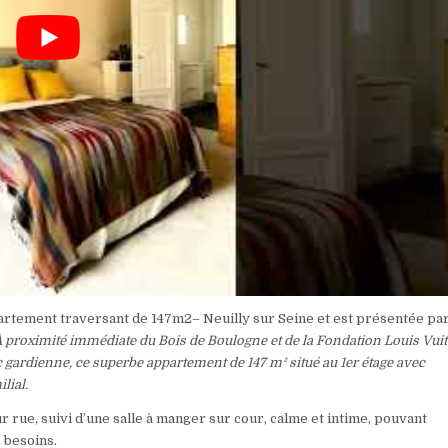
partement traversant de 147m2– Neuilly sur Seine et est présentée pa
 proximité immédiate du Bois de Boulogne et de la Fondation Louis Vuit
ardienne, ce superbe appartement de 147 m² situé au 1er étage avec
lial.
 rue, suivi d’une salle à manger sur cour, calme et intime, pouvant
 besoins.