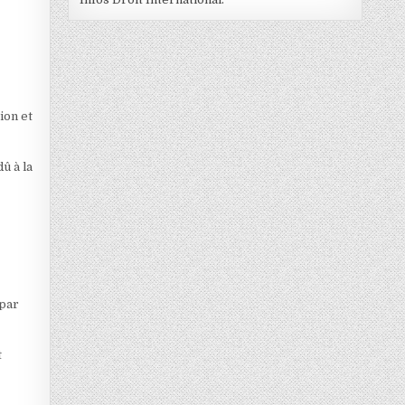
ion et
û à la
 par
t