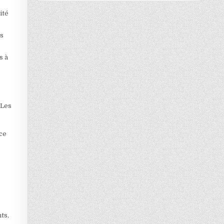
ité
es
s à
 Les
ce
nts,