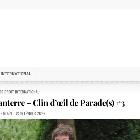
 INTERNATIONAL
STED
OS DROIT INTERNATIONAL:
Nanterre – Clin d’œil de Parade(s) #3
R:
PUBLISHED
E GLAIN
16 FÉVRIER 2026
DATE: