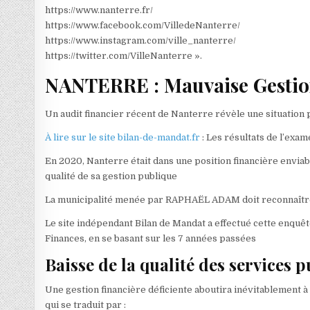
https://www.nanterre.fr/
https://www.facebook.com/VilledeNanterre/
https://www.instagram.com/ville_nanterre/
https://twitter.com/VilleNanterre ».
NANTERRE : Mauvaise Gestion 
Un audit financier récent de Nanterre révèle une situation
À lire sur le site bilan-de-mandat.fr
: Les résultats de l’exa
En 2020, Nanterre était dans une position financière enviable,
qualité de sa gestion publique
La municipalité menée par RAPHAËL ADAM doit reconnaître s
Le site indépendant Bilan de Mandat a effectué cette enquêt
Finances, en se basant sur les 7 années passées
Baisse de la qualité des service
Une gestion financière déficiente aboutira inévitablement à
qui se traduit par :