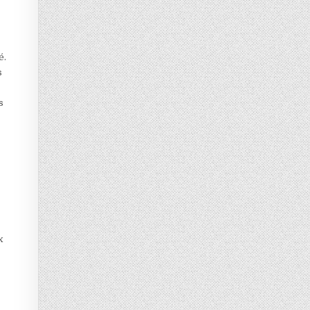
é.
s
s
x