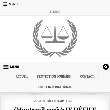
Skip
MENU
to
E-MAIL
content
MENU
ACCUEIL
PROTECTION DONNÉES.
CONTACT.
DROIT INTERNATIONAL
POSTED
INFOS DROIT INTERNATIONAL:
IN
(Montreuil paris): JE DÉFILE