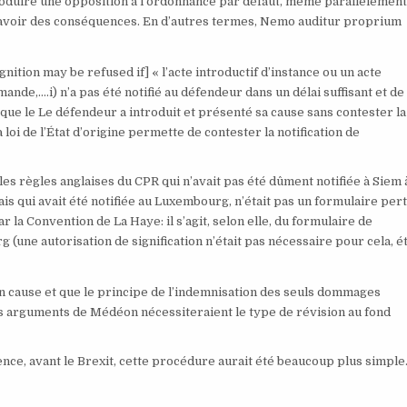
troduire une opposition à l’ordonnance par défaut, même parallèlement
it avoir des conséquences. En d’autres termes, Nemo auditur proprium
gnition may be refused if] « l’acte introductif d’instance ou un acte
nde,….i) n’a pas été notifié au défendeur dans un délai suffisant et de
que le Le défendeur a introduit et présenté sa cause sans contester la
a loi de l’État d’origine permette de contester la notification de
r les règles anglaises du CPR qui n’avait pas été dûment notifiée à Siem 
ais qui avait été notifiée au Luxembourg, n’était pas un formulaire per
r la Convention de La Haye: il s’agit, selon elle, du formulaire de
(une autorisation de signification n’était pas nécessaire pour cela, é
s en cause et que le principe de l’indemnisation des seuls dommages
Les arguments de Médéon nécessiteraient le type de révision au fond
nce, avant le Brexit, cette procédure aurait été beaucoup plus simple