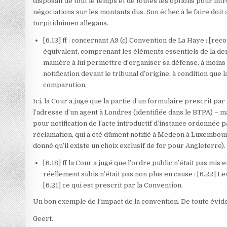
disposait de tout le temps et de toutes les options pour in
négociations sur les montants dus. Son échec à le faire do
turpitidnimen allegans.
[6.13] ff : concernant A9 (c) Convention de La Haye : [reco
équivalent, comprenant les éléments essentiels de la dema
manière à lui permettre d’organiser sa défense, à moins 
notification devant le tribunal d’origine, à condition que l
comparution.
Ici, la Cour a jugé que la partie d’un formulaire prescrit pa
l’adresse d’un agent à Londres (identifiée dans le BTPA) – m
pour notification de l’acte introductif d’instance ordonnée pa
réclamation, qui a été dûment notifié à Medeon à Luxembourg 
donné qu’il existe un choix exclusif de for pour Angleterre).
[6.18] ff la Cour a jugé que l’ordre public n’était pas mi
réellement subis n’était pas non plus en cause : [6.22] 
[6.21] ce qui est prescrit par la Convention.
Un bon exemple de l’impact de la convention. De toute évide
Geert.