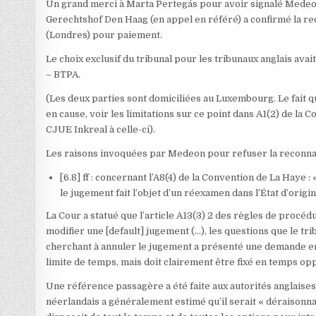
Un grand merci à Marta Pertegás pour avoir signalé Medeo
Gerechtshof Den Haag (en appel en référé) a confirmé la re
(Londres) pour paiement.
Le choix exclusif du tribunal pour les tribunaux anglais avait
– ​​​​BTPA.
(Les deux parties sont domiciliées au Luxembourg. Le fait qu
en cause, voir les limitations sur ce point dans A1(2) de la 
CJUE Inkreal à celle-ci).
Les raisons invoquées par Medeon pour refuser la reconnai
[6.8] ff : concernant l’A8(4) de la Convention de La Haye 
le jugement fait l’objet d’un réexamen dans l’État d’orig
La Cour a statué que l’article A13(3) 2 des règles de procéd
modifier une [default] jugement (…), les questions que le tr
cherchant à annuler le jugement a présenté une demande e
limite de temps, mais doit clairement être fixé en temps op
Une référence passagère a été faite aux autorités anglai
néerlandais a généralement estimé qu’il serait « déraisonna