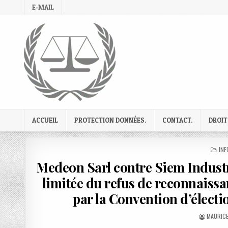
Skip
E-MAIL
to
content
ACCUEIL
PROTECTION DONNÉES.
CONTACT.
DROIT
PO
INF
IN
Medeon Sarl contre Siem Industri
limitée du refus de reconnaiss
par la Convention d’électio
AUTHOR
MAURICE