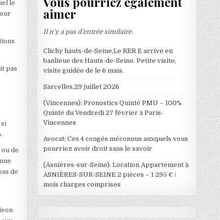
Vous pourriez également
el le
aimer
Cour
Il n’y a pas d’entrée similaire.
tions
Clichy hauts-de-Seine,Le RER E arrive en
banlieue des Hauts-de-Seine. Petite visite,
it pas
visite guidée de le 6 mais.
a
Sarcelles,29 juillet 2026
(Vincennes): Pronostics Quinté PMU – 100%
Quinté du Vendredi 27 février à Paris-
Vincennes
 si
»
Avocat; Ces 4 congés méconnus auxquels vous
pourriez avoir droit sans le savoir
r ou de
onne
(Asnières-sur-Seine): Location Appartement à
pas de
ASNIÈRES-SUR-SEINE 2 pièces – 1 295 € /
mois charges comprises
edeon