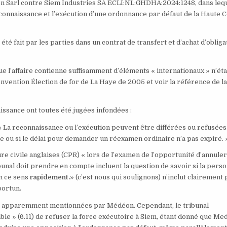
n Sarl contre Siem Industries SA ECLI:NL:GHDHA:2024:1248, dans lequ
connaissance et l’exécution d’une ordonnance par défaut de la Haute 
 été fait par les parties dans un contrat de transfert et d’achat d’obliga
e l’affaire contienne suffisamment d’éléments « internationaux » n’éta
Convention Élection de for de La Haye de 2005 et voir la référence de l
ssance ont toutes été jugées infondées :
: « La reconnaissance ou l’exécution peuvent être différées ou refusées
ine ou si le délai pour demander un réexamen ordinaire n’a pas expiré. 
ure civile anglaises (CPR) « lors de l’examen de l’opportunité d’annule
ibunal doit prendre en compte incluent la question de savoir si la pers
n ce sens
rapidement.
» (c’est nous qui soulignons) n’inclut clairement 
portun.
ses apparemment mentionnées par Médéon. Cependant, le tribunal
ble » (6.11) de refuser la force exécutoire à Siem, étant donné que M