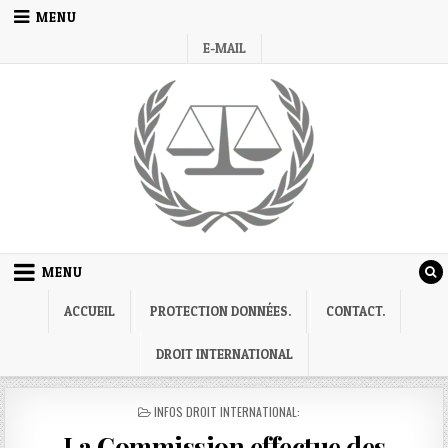
Skip
MENU
to
E-MAIL
content
MENU
ACCUEIL
PROTECTION DONNÉES.
CONTACT.
DROIT INTERNATIONAL
POSTED
INFOS DROIT INTERNATIONAL:
IN
La Commission effectue des