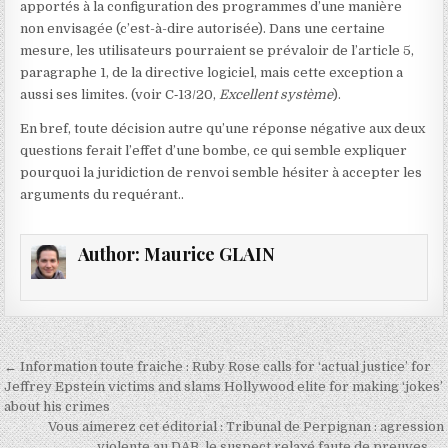
apportés à la configuration des programmes d’une manière
non envisagée (c’est-à-dire autorisée). Dans une certaine
mesure, les utilisateurs pourraient se prévaloir de l’article 5,
paragraphe 1, de la directive logiciel, mais cette exception a
aussi ses limites.
(voir C‑13/20,
Excellent système
).
En bref, toute décision autre qu’une réponse négative aux deux
questions ferait l’effet d’une bombe, ce qui semble expliquer
pourquoi la juridiction de renvoi semble hésiter à accepter les
arguments du requérant.
.
Author:
Maurice GLAIN
Navigation
← Information toute fraiche : Ruby Rose calls for ‘actual justice’ for
de
Jeffrey Epstein victims and slams Hollywood elite for making ‘jokes’
about his crimes
l’article
Vous aimerez cet éditorial : Tribunal de Perpignan : agression
violente au DAB, le suspect relaxé faute de preuves →