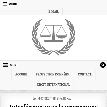
Skip
MENU
to
E-MAIL
content
MENU
ACCUEIL
PROTECTION DONNÉES.
CONTACT.
DROIT INTERNATIONAL
POSTED
INFOS DROIT INTERNATIONAL:
IN
Interférence avec le programme