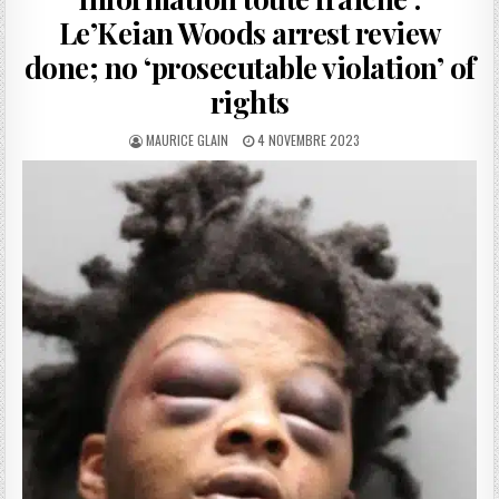
Le’Keian Woods arrest review
done; no ‘prosecutable violation’ of
rights
AUTHOR:
PUBLISHED
MAURICE GLAIN
4 NOVEMBRE 2023
DATE: