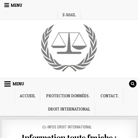
Skip
MENU
to
E-MAIL
content
MENU
ACCUEIL
PROTECTION DONNÉES.
CONTACT.
DROIT INTERNATIONAL
POSTED
INFOS DROIT INTERNATIONAL:
IN
Information toute fraiche :