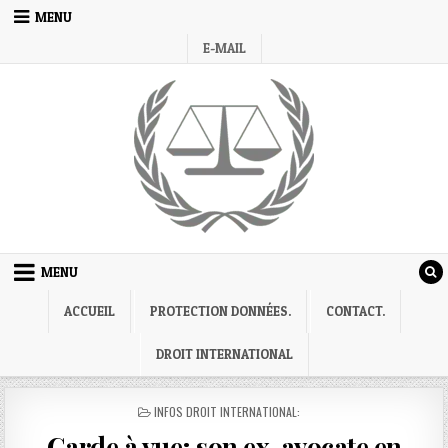
Skip
MENU
to
E-MAIL
content
MENU
ACCUEIL
PROTECTION DONNÉES.
CONTACT.
DROIT INTERNATIONAL
POSTED
INFOS DROIT INTERNATIONAL:
IN
Garde à vue; son ex-avocate en