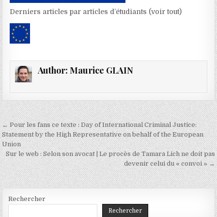
Derniers articles par articles d’étudiants
(voir tout)
Author:
Maurice GLAIN
Navigation
← Pour les fans ce texte : Day of International Criminal Justice:
de
Statement by the High Representative on behalf of the European
Union
l’article
Sur le web : Selon son avocat | Le procès de Tamara Lich ne doit pas
devenir celui du « convoi » →
Rechercher
Rechercher