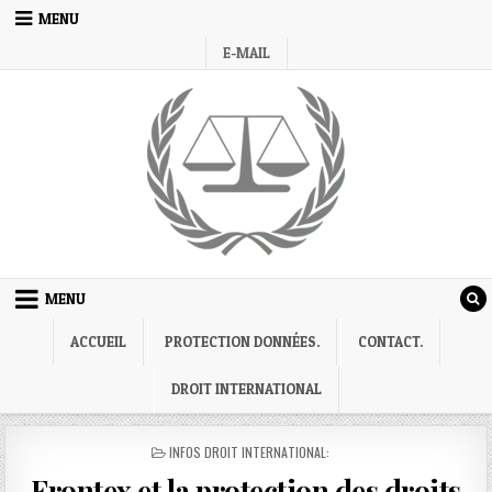
Skip
MENU
to
E-MAIL
content
MENU
ACCUEIL
PROTECTION DONNÉES.
CONTACT.
DROIT INTERNATIONAL
POSTED
INFOS DROIT INTERNATIONAL:
IN
Frontex et la protection des droits