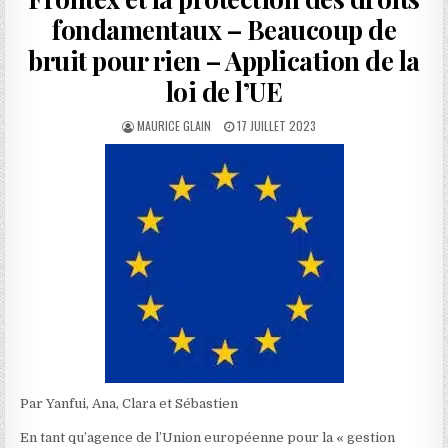
fondamentaux – Beaucoup de
bruit pour rien – Application de la
loi de l’UE
AUTHOR:
PUBLISHED
MAURICE GLAIN
17 JUILLET 2023
DATE:
Par Yanfui, Ana, Clara et Sébastien
En tant qu’agence de l’Union européenne pour la « gestion