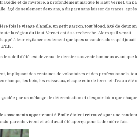
e tragédie et de mystère, a profondément marqué le Haut Vernet, un pa
e, âgé de seulement deux ans, a disparu sans laisser de traces, après
re fois le visage d’Emile, un petit garçon, tout blond, âgé de deux an
oute la région du Haut-Vernet est à sa recherche. Alors qu’il venait
chappé à leur vigilance seulement quelques secondes alors qu’il jouait
 17h15.
us le soleil d’été, est devenue le dernier souvenir lumineux avant que l
ent, impliquant des centaines de volontaires et des professionnels, tou
 champs, les bois, les ruisseaux, chaque coin de terre et d’eau a été 
e guidée par un mélange de détermination et d’espoir, bien que chaque
 des ossements appartenant à Emile étaient retrouvés par une rando
ds-parents vivent et où il avait été aperçu pour la dernière fois.