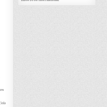
x
les
Cela