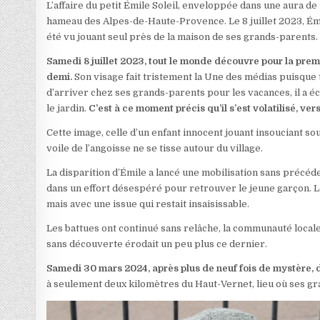
L’affaire du petit Émile Soleil, enveloppée dans une aura d
hameau des Alpes-de-Haute-Provence. Le 8 juillet 2023, Émil
été vu jouant seul près de la maison de ses grands-parents.
Samedi 8 juillet 2023, tout le monde découvre pour la premiè
demi.
Son visage fait tristement la Une des médias puisque t
d’arriver chez ses grands-parents pour les vacances, il a é
le jardin.
C’est à ce moment précis qu’il s’est volatilisé, vers
Cette image, celle d’un enfant innocent jouant insouciant so
voile de l’angoisse ne se tisse autour du village.
La disparition d’Émile a lancé une mobilisation sans précéd
dans un effort désespéré pour retrouver le jeune garçon. Les
mais avec une issue qui restait insaisissable.
Les battues ont continué sans relâche, la communauté local
sans découverte érodait un peu plus ce dernier.
Samedi 30 mars 2024, après plus de neuf fois de mystère,
à seulement deux kilomètres du Haut-Vernet, lieu où ses gran