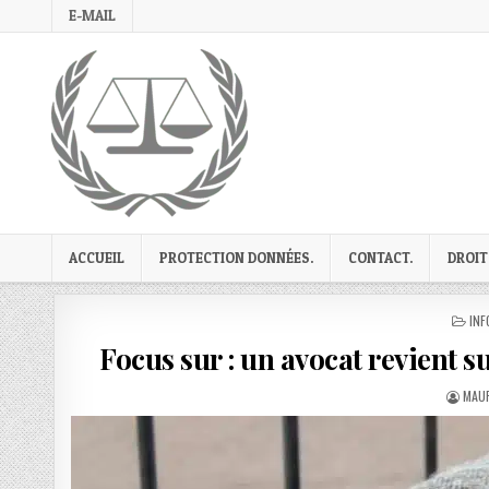
Skip
E-MAIL
to
content
ACCUEIL
PROTECTION DONNÉES.
CONTACT.
DROIT
PO
INF
IN
Focus sur : un avocat revient 
AUT
MAUR