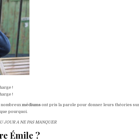
harge !
harge !
e nombreux
médiums
ont pris la parole pour donner leurs théories su
lique pourquoi.
DU JOUR A NE PAS MANQUER
re Émile ?