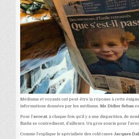
Médiums et voyants ont peut-être la réponse à cette énigme.
informations données par les médiums.
Me Didier Seban
ex
Pour l’
avocat
, à chaque fois qu’il y a une disparition, de n
flashs se contredisent, d’ailleurs. Un gros soucis pour l’av
Comme l’explique le spécialiste des cold cases
Jacques Dal