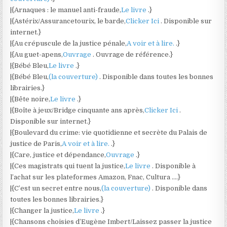
|{Arnaques : le manuel anti-fraude,
Le livre
.}
|{Astérix/Assurancetourix, le barde,
Clicker Ici
. Disponible sur
internet.}
|{Au crépuscule de la justice pénale,
A voir et à lire.
.}
|{Au guet-apens,
Ouvrage
. Ouvrage de référence.}
|{Bébé Bleu,
Le livre
.}
|{Bébé Bleu,
(la couverture)
. Disponible dans toutes les bonnes
librairies.}
|{Bête noire,
Le livre
.}
|{Boîte à jeux/Bridge cinquante ans après,
Clicker Ici
.
Disponible sur internet.}
|{Boulevard du crime: vie quotidienne et secrète du Palais de
justice de Paris,
A voir et à lire.
.}
|{Care, justice et dépendance,
Ouvrage
.}
|{Ces magistrats qui tuent la justice,
Le livre
. Disponible à
l’achat sur les plateformes Amazon, Fnac, Cultura ….}
|{C’est un secret entre nous,
(la couverture)
. Disponible dans
toutes les bonnes librairies.}
|{Changer la justice,
Le livre
.}
|{Chansons choisies d’Eugène Imbert/Laissez passer la justice