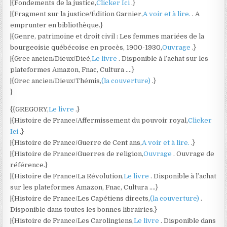
|{Fondements de la justice,
Clicker Ici
.}
|{Fragment sur la justice/Édition Garnier,
A voir et à lire.
. A
emprunter en bibliothèque.}
|{Genre, patrimoine et droit civil : Les femmes mariées de la
bourgeoisie québécoise en procès, 1900-1930,
Ouvrage
.}
|{Grec ancien/Dieux/Dicé,
Le livre
. Disponible à l’achat sur les
plateformes Amazon, Fnac, Cultura ….}
|{Grec ancien/Dieux/Thémis,
(la couverture)
.}
}
{{GREGORY,
Le livre
.}
|{Histoire de France/Affermissement du pouvoir royal,
Clicker
Ici
.}
|{Histoire de France/Guerre de Cent ans,
A voir et à lire.
.}
|{Histoire de France/Guerres de religion,
Ouvrage
. Ouvrage de
référence.}
|{Histoire de France/La Révolution,
Le livre
. Disponible à l’achat
sur les plateformes Amazon, Fnac, Cultura ….}
|{Histoire de France/Les Capétiens directs,
(la couverture)
.
Disponible dans toutes les bonnes librairies.}
|{Histoire de France/Les Carolingiens,
Le livre
. Disponible dans