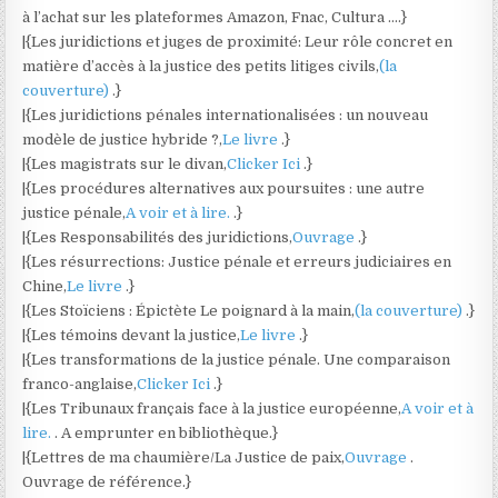
à l’achat sur les plateformes Amazon, Fnac, Cultura ….}
|{Les juridictions et juges de proximité: Leur rôle concret en
matière d’accès à la justice des petits litiges civils,
(la
couverture)
.}
|{Les juridictions pénales internationalisées : un nouveau
modèle de justice hybride ?,
Le livre
.}
|{Les magistrats sur le divan,
Clicker Ici
.}
|{Les procédures alternatives aux poursuites : une autre
justice pénale,
A voir et à lire.
.}
|{Les Responsabilités des juridictions,
Ouvrage
.}
|{Les résurrections: Justice pénale et erreurs judiciaires en
Chine,
Le livre
.}
|{Les Stoïciens : Épictète Le poignard à la main,
(la couverture)
.}
|{Les témoins devant la justice,
Le livre
.}
|{Les transformations de la justice pénale. Une comparaison
franco-anglaise,
Clicker Ici
.}
|{Les Tribunaux français face à la justice européenne,
A voir et à
lire.
. A emprunter en bibliothèque.}
|{Lettres de ma chaumière/La Justice de paix,
Ouvrage
.
Ouvrage de référence.}