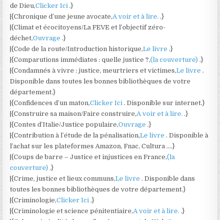
de Dieu,
Clicker Ici
.}
|{Chronique d’une jeune avocate,
A voir et à lire.
.}
|{Climat et écocitoyens/La FEVE et l’objectif zéro-
déchet,
Ouvrage
.}
|{Code de la route/Introduction historique,
Le livre
.}
|{Comparutions immédiates : quelle justice ?,
(la couverture)
.}
|{Condamnés à vivre : justice, meurtriers et victimes,
Le livre
.
Disponible dans toutes les bonnes bibliothèques de votre
département.}
|{Confidences d’un maton,
Clicker Ici
. Disponible sur internet.}
|{Construire sa maison/Faire construire,
A voir et à lire.
.}
|{Contes d’Italie/Justice populaire,
Ouvrage
.}
|{Contribution à l’étude de la pénalisation,
Le livre
. Disponible à
l’achat sur les plateformes Amazon, Fnac, Cultura ….}
|{Coups de barre – Justice et injustices en France,
(la
couverture)
.}
|{Crime, justice et lieux communs,
Le livre
. Disponible dans
toutes les bonnes bibliothèques de votre département.}
|{Criminologie,
Clicker Ici
.}
|{Criminologie et science pénitentiaire,
A voir et à lire.
.}