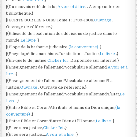
|{Du mauvais côté de la loi,
A voir et à lire.
. A emprunter en
bibliothèque.}
|{ECRITS SUR LES NOIRS Tome 1 : 1789-1808,
Ouvrage
.
Ouvrage de référence.}
|{Efficacité de l’exécution des décisions de justice dans le
monde,
Le livre
.}
|{Éloge de la barbarie judiciaire,
(la couverture)
.}
|{Encyclopédie anarchiste/Juridiction – Justice,
Le livre
.}
|{En-quête de justice,
Clicker Ici
. Disponible sur internet.}
|{Enseignement de l’allemand/Vocabulaire allemand,
A voir et à
lire.
.}
|{Enseignement de l’allemand/Vocabulaire allemand/La
justice,
Ouvrage
. Ouvrage de référence.}
|{Enseignement de l’allemand/Vocabulaire allemand/L’État,
Le
livre
.}
|{Entre Bible et Coran/Attributs et noms du Dieu unique,
(la
couverture)
.}
|{Entre Bible et Coran/Entre Dieu et l’Homme,
Le livre
.}
|{Et ce sera justice,
Clicker Ici
.}
|{Et ce sera justice…,
A voir et à lire.
.}