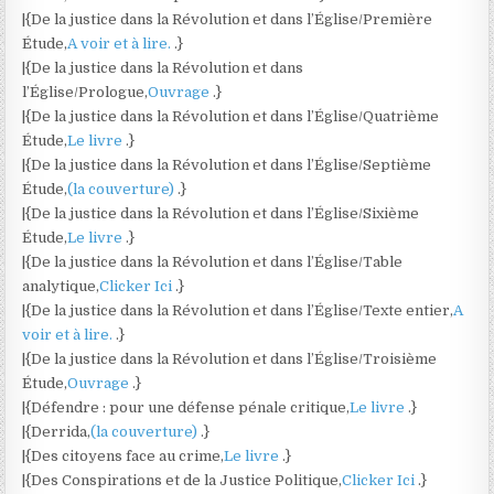
|{De la justice dans la Révolution et dans l’Église/Première
Étude,
A voir et à lire.
.}
|{De la justice dans la Révolution et dans
l’Église/Prologue,
Ouvrage
.}
|{De la justice dans la Révolution et dans l’Église/Quatrième
Étude,
Le livre
.}
|{De la justice dans la Révolution et dans l’Église/Septième
Étude,
(la couverture)
.}
|{De la justice dans la Révolution et dans l’Église/Sixième
Étude,
Le livre
.}
|{De la justice dans la Révolution et dans l’Église/Table
analytique,
Clicker Ici
.}
|{De la justice dans la Révolution et dans l’Église/Texte entier,
A
voir et à lire.
.}
|{De la justice dans la Révolution et dans l’Église/Troisième
Étude,
Ouvrage
.}
|{Défendre : pour une défense pénale critique,
Le livre
.}
|{Derrida,
(la couverture)
.}
|{Des citoyens face au crime,
Le livre
.}
|{Des Conspirations et de la Justice Politique,
Clicker Ici
.}