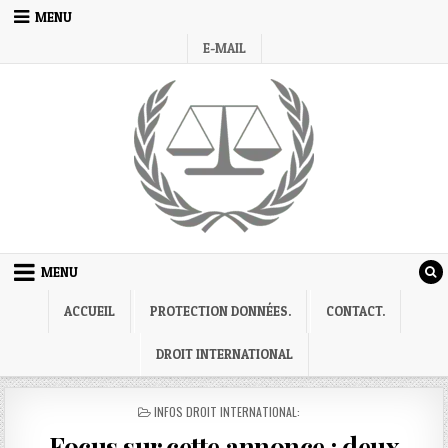
Skip
MENU
to
E-MAIL
content
MENU
ACCUEIL
PROTECTION DONNÉES.
CONTACT.
DROIT INTERNATIONAL
POSTED
INFOS DROIT INTERNATIONAL:
IN
Focus sur cette annonce : deux