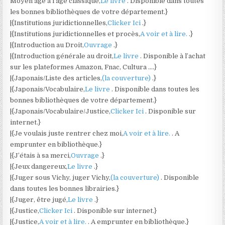
Moyen âge à l’âge classique,
Le livre
. Disponible dans toutes
les bonnes bibliothèques de votre département.}
|{Institutions juridictionnelles,
Clicker Ici
.}
|{Institutions juridictionnelles et procès,
A voir et à lire.
.}
|{Introduction au Droit,
Ouvrage
.}
|{Introduction générale au droit,
Le livre
. Disponible à l’achat
sur les plateformes Amazon, Fnac, Cultura ….}
|{Japonais/Liste des articles,
(la couverture)
.}
|{Japonais/Vocabulaire,
Le livre
. Disponible dans toutes les
bonnes bibliothèques de votre département.}
|{Japonais/Vocabulaire/Justice,
Clicker Ici
. Disponible sur
internet.}
|{Je voulais juste rentrer chez moi,
A voir et à lire.
. A
emprunter en bibliothèque.}
|{J’étais à sa merci,
Ouvrage
.}
|{Jeux dangereux,
Le livre
.}
|{Juger sous Vichy, juger Vichy,
(la couverture)
. Disponible
dans toutes les bonnes librairies.}
|{Juger, être jugé,
Le livre
.}
|{Justice,
Clicker Ici
. Disponible sur internet.}
|{Justice,
A voir et à lire.
. A emprunter en bibliothèque.}