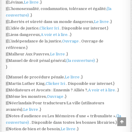
|{Lévinas,
Le livre
.}
|{L’homosexualité, condamnation, tolérance et égalité,
(la
couverture)
.}
|{Libertés et sûreté dans un monde dangereux,
Le livre
.}
|{L’idée de justice,
Clicker Ici
. Disponible sur internet.}
|{Liens dangereux,
A voir et à lire.
.}
|{L’indépendance de la justice,
Ouvrage
. Ouvrage de
référence.}
|{Malheur Aux Pauvres,
Le livre
.}
|{Manuel de droit pénal général,
(la couverture)
.}
}
{{Manuel de procédure pénale,
Le livre
.}
|{Martin Luther King,
Clicker Ici
. Disponible sur internet.}
|{Médiateurs et Avocats : Ennemis ? Alliés ?,
A voir et à lire.
.}
|{Même les monstres,
Ouvrage
.}
|{Néerlandais/Pour traducteurs/La ville (utilisateurs
avancés),
Le livre
.}
|{Notes d’audience ou Les Mémoires d’une « tribunaliste »,
(la
Scro
couverture)
. Disponible dans toutes les bonnes librairies.}
to
|{Notion de bien et de besoin,
Le livre
.}
Top