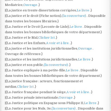
Mediatrice,
Ouvrage
.}
|{La justice en trente dissertations corrigées,
Le livre
.}
|{La justice et le droit (Fiche notion),
(la couverture)
. Disponible
dans toutes les bonnes librairies.}
|{La Justice et le Droit (Leconte de Lisle),
Le livre
. Disponible
dans toutes les bonnes bibliothèques de votre département.}
|{La Justice et le Mal,
Clicker Ici
.}
|{La Justice et les Enfants,
A voir et à lire.
.}
|{La justice et les institutions juridictionnelles,
Ouvrage
.
Ouvrage de référence.}
|{La justice et les institutions juridictionnelles,
Le livre
.}
|{La justice et son public,
(la couverture)
.}
|{La Justice expliquée à ma petite-fille,
Le livre
. Disponible
dans toutes les bonnes bibliothèques de votre département.}
|{La justice française : acteurs, fonctionnement et
médias,
Clicker Ici
.}
|{La Justice française pendant le siège,
A voir et à lire.
.}
|{La Justice pénale internationale,
Ouvrage
.}
|{La Justice politique en Espagne sous Philippe II,
Le livre
.}
|{La Justice pour les Nuls, 3e,
(la couverture)
. Disponible dans