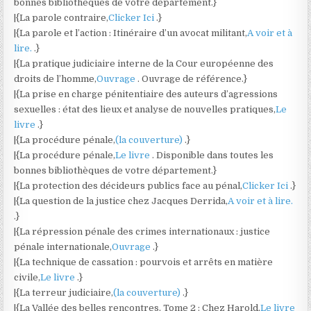
bonnes bibliothèques de votre département.}
|{La parole contraire,
Clicker Ici
.}
|{La parole et l’action : Itinéraire d’un avocat militant,
A voir et à
lire.
.}
|{La pratique judiciaire interne de la Cour européenne des
droits de l’homme,
Ouvrage
. Ouvrage de référence.}
|{La prise en charge pénitentiaire des auteurs d’agressions
sexuelles : état des lieux et analyse de nouvelles pratiques,
Le
livre
.}
|{La procédure pénale,
(la couverture)
.}
|{La procédure pénale,
Le livre
. Disponible dans toutes les
bonnes bibliothèques de votre département.}
|{La protection des décideurs publics face au pénal,
Clicker Ici
.}
|{La question de la justice chez Jacques Derrida,
A voir et à lire.
.}
|{La répression pénale des crimes internationaux : justice
pénale internationale,
Ouvrage
.}
|{La technique de cassation : pourvois et arrêts en matière
civile,
Le livre
.}
|{La terreur judiciaire,
(la couverture)
.}
|{La Vallée des belles rencontres, Tome 2 : Chez Harold,
Le livre