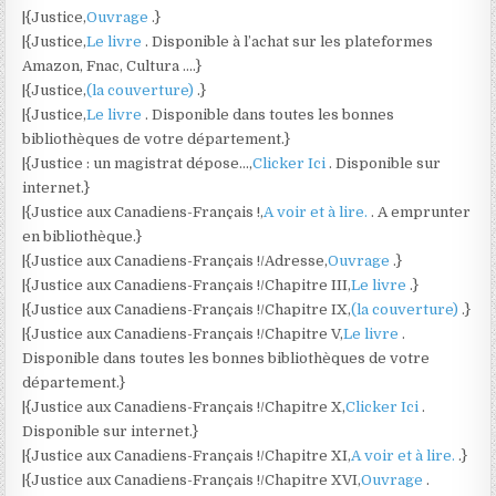
|{Justice,
Ouvrage
.}
|{Justice,
Le livre
. Disponible à l’achat sur les plateformes
Amazon, Fnac, Cultura ….}
|{Justice,
(la couverture)
.}
|{Justice,
Le livre
. Disponible dans toutes les bonnes
bibliothèques de votre département.}
|{Justice : un magistrat dépose…,
Clicker Ici
. Disponible sur
internet.}
|{Justice aux Canadiens-Français !,
A voir et à lire.
. A emprunter
en bibliothèque.}
|{Justice aux Canadiens-Français !/Adresse,
Ouvrage
.}
|{Justice aux Canadiens-Français !/Chapitre III,
Le livre
.}
|{Justice aux Canadiens-Français !/Chapitre IX,
(la couverture)
.}
|{Justice aux Canadiens-Français !/Chapitre V,
Le livre
.
Disponible dans toutes les bonnes bibliothèques de votre
département.}
|{Justice aux Canadiens-Français !/Chapitre X,
Clicker Ici
.
Disponible sur internet.}
|{Justice aux Canadiens-Français !/Chapitre XI,
A voir et à lire.
.}
|{Justice aux Canadiens-Français !/Chapitre XVI,
Ouvrage
.