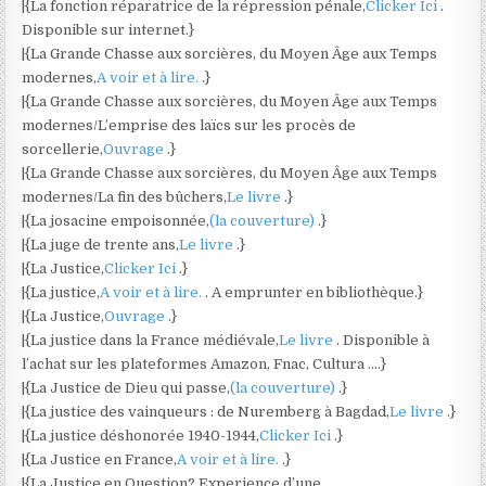
|{La fonction réparatrice de la répression pénale,
Clicker Ici
.
Disponible sur internet.}
|{La Grande Chasse aux sorcières, du Moyen Âge aux Temps
modernes,
A voir et à lire.
.}
|{La Grande Chasse aux sorcières, du Moyen Âge aux Temps
modernes/L’emprise des laïcs sur les procès de
sorcellerie,
Ouvrage
.}
|{La Grande Chasse aux sorcières, du Moyen Âge aux Temps
modernes/La fin des bûchers,
Le livre
.}
|{La josacine empoisonnée,
(la couverture)
.}
|{La juge de trente ans,
Le livre
.}
|{La Justice,
Clicker Ici
.}
|{La justice,
A voir et à lire.
. A emprunter en bibliothèque.}
|{La Justice,
Ouvrage
.}
|{La justice dans la France médiévale,
Le livre
. Disponible à
l’achat sur les plateformes Amazon, Fnac, Cultura ….}
|{La Justice de Dieu qui passe,
(la couverture)
.}
|{La justice des vainqueurs : de Nuremberg à Bagdad,
Le livre
.}
|{La justice déshonorée 1940-1944,
Clicker Ici
.}
|{La Justice en France,
A voir et à lire.
.}
|{La Justice en Question? Experience d’une