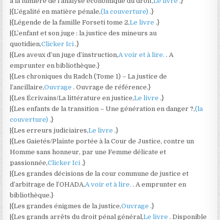
à la lumière de l’analyse économique du droit,
Le livre
.}
|{L’égalité en matière pénale,
(la couverture)
.}
|{Légende de la famille Forseti tome 2,
Le livre
.}
|{L’enfant et son juge : la justice des mineurs au
quotidien,
Clicker Ici
.}
|{Les aveux d’un juge d’instruction,
A voir et à lire.
. A
emprunter en bibliothèque.}
|{Les chroniques du Radch (Tome 1) – La justice de
l’ancillaire,
Ouvrage
. Ouvrage de référence.}
|{Les Écrivains/La littérature en justice,
Le livre
.}
|{Les enfants de la transition – Une génération en danger ?,
(la
couverture)
.}
|{Les erreurs judiciaires,
Le livre
.}
|{Les Gaietés/Plainte portée à la Cour de Justice, contre un
Homme sans honneur, par une Femme délicate et
passionnée,
Clicker Ici
.}
|{Les grandes décisions de la cour commune de justice et
d’arbitrage de l’OHADA,
A voir et à lire.
. A emprunter en
bibliothèque.}
|{Les grandes énigmes de la justice,
Ouvrage
.}
|{Les grands arrêts du droit pénal général,
Le livre
. Disponible