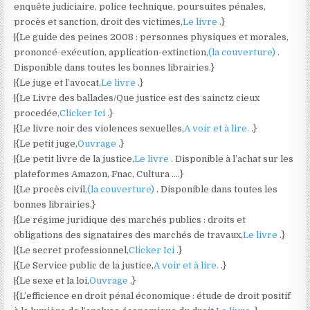
enquête judiciaire, police technique, poursuites pénales,
procès et sanction, droit des victimes,
Le livre
.}
|{Le guide des peines 2008 : personnes physiques et morales,
prononcé-exécution, application-extinction,
(la couverture)
.
Disponible dans toutes les bonnes librairies.}
|{Le juge et l’avocat,
Le livre
.}
|{Le Livre des ballades/Que justice est des sainctz cieux
procedée,
Clicker Ici
.}
|{Le livre noir des violences sexuelles,
A voir et à lire.
.}
|{Le petit juge,
Ouvrage
.}
|{Le petit livre de la justice,
Le livre
. Disponible à l’achat sur les
plateformes Amazon, Fnac, Cultura ….}
|{Le procès civil,
(la couverture)
. Disponible dans toutes les
bonnes librairies.}
|{Le régime juridique des marchés publics : droits et
obligations des signataires des marchés de travaux,
Le livre
.}
|{Le secret professionnel,
Clicker Ici
.}
|{Le Service public de la justice,
A voir et à lire.
.}
|{Le sexe et la loi,
Ouvrage
.}
|{L’efficience en droit pénal économique : étude de droit positif