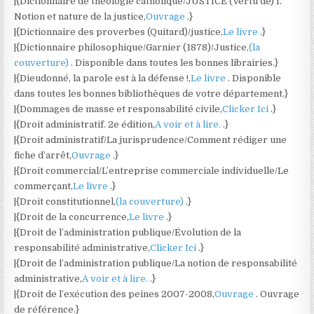
|{Dictionnaire de théologie catholique/JUSTICE (Vertu de) I.
Notion et nature de la justice,
Ouvrage
.}
|{Dictionnaire des proverbes (Quitard)/justice,
Le livre
.}
|{Dictionnaire philosophique/Garnier (1878)/Justice,
(la
couverture)
. Disponible dans toutes les bonnes librairies.}
|{Dieudonné, la parole est à la défense !,
Le livre
. Disponible
dans toutes les bonnes bibliothèques de votre département.}
|{Dommages de masse et responsabilité civile,
Clicker Ici
.}
|{Droit administratif. 2e édition,
A voir et à lire.
.}
|{Droit administratif/La jurisprudence/Comment rédiger une
fiche d’arrêt,
Ouvrage
.}
|{Droit commercial/L’entreprise commerciale individuelle/Le
commerçant,
Le livre
.}
|{Droit constitutionnel,
(la couverture)
.}
|{Droit de la concurrence,
Le livre
.}
|{Droit de l’administration publique/Évolution de la
responsabilité administrative,
Clicker Ici
.}
|{Droit de l’administration publique/La notion de responsabilité
administrative,
A voir et à lire.
.}
|{Droit de l’exécution des peines 2007-2008,
Ouvrage
. Ouvrage
de référence.}