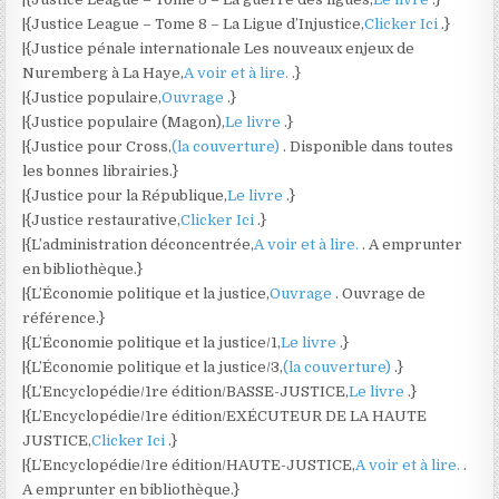
|{Justice League – Tome 8 – La Ligue d’Injustice,
Clicker Ici
.}
|{Justice pénale internationale Les nouveaux enjeux de
Nuremberg à La Haye,
A voir et à lire.
.}
|{Justice populaire,
Ouvrage
.}
|{Justice populaire (Magon),
Le livre
.}
|{Justice pour Cross,
(la couverture)
. Disponible dans toutes
les bonnes librairies.}
|{Justice pour la République,
Le livre
.}
|{Justice restaurative,
Clicker Ici
.}
|{L’administration déconcentrée,
A voir et à lire.
. A emprunter
en bibliothèque.}
|{L’Économie politique et la justice,
Ouvrage
. Ouvrage de
référence.}
|{L’Économie politique et la justice/1,
Le livre
.}
|{L’Économie politique et la justice/3,
(la couverture)
.}
|{L’Encyclopédie/1re édition/BASSE-JUSTICE,
Le livre
.}
|{L’Encyclopédie/1re édition/EXÉCUTEUR DE LA HAUTE
JUSTICE,
Clicker Ici
.}
|{L’Encyclopédie/1re édition/HAUTE-JUSTICE,
A voir et à lire.
.
A emprunter en bibliothèque.}