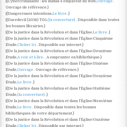
|{Cybercriminalité : les mafias s’emparent du Web,
Ouvrage
.
Ouvrage de référence.}
|{Dangereuses intentions,
Le livre
.}
|{Daredevil (2016) T05,
(la couverture)
. Disponible dans toutes
les bonnes librairies.}
|{De la justice dans la Révolution et dans l’Église,
Le livre
.}
|{De la justice dans la Révolution et dans l’Église/Cinquième
Étude,
Clicker Ici
. Disponible sur internet.}
|{De la justice dans la Révolution et dans l’Église/Deuxième
Étude,
A voir et à lire.
. A emprunter en bibliothèque.}
|{De la justice dans la Révolution et dans l’Église/Dixième
Étude,
Ouvrage
. Ouvrage de référence.}
|{De la justice dans la Révolution et dans l’Église/Douzième
Étude,
Le livre
.}
|{De la justice dans la Révolution et dans l’Église/Huitième
Étude,
(la couverture)
.}
|{De la justice dans la Révolution et dans l’Église/Neuvième
Étude,
Le livre
. Disponible dans toutes les bonnes
bibliothèques de votre département.}
|{De la justice dans la Révolution et dans l’Église/Onzième
Étude,
Clicker Ici
. Disponible sur internet.}