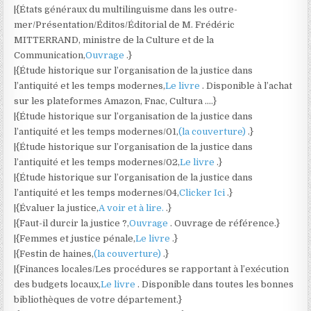
|{États généraux du multilinguisme dans les outre-
mer/Présentation/Éditos/Éditorial de M. Frédéric
MITTERRAND, ministre de la Culture et de la
Communication,
Ouvrage
.}
|{Étude historique sur l’organisation de la justice dans
l’antiquité et les temps modernes,
Le livre
. Disponible à l’achat
sur les plateformes Amazon, Fnac, Cultura ….}
|{Étude historique sur l’organisation de la justice dans
l’antiquité et les temps modernes/01,
(la couverture)
.}
|{Étude historique sur l’organisation de la justice dans
l’antiquité et les temps modernes/02,
Le livre
.}
|{Étude historique sur l’organisation de la justice dans
l’antiquité et les temps modernes/04,
Clicker Ici
.}
|{Évaluer la justice,
A voir et à lire.
.}
|{Faut-il durcir la justice ?,
Ouvrage
. Ouvrage de référence.}
|{Femmes et justice pénale,
Le livre
.}
|{Festin de haines,
(la couverture)
.}
|{Finances locales/Les procédures se rapportant à l’exécution
des budgets locaux,
Le livre
. Disponible dans toutes les bonnes
bibliothèques de votre département.}