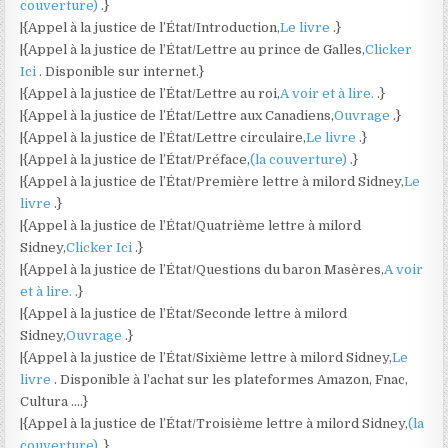
couverture)
.}
|{Appel à la justice de l’État/Introduction,
Le livre
.}
|{Appel à la justice de l’État/Lettre au prince de Galles,
Clicker
Ici
. Disponible sur internet.}
|{Appel à la justice de l’État/Lettre au roi,
A voir et à lire.
.}
|{Appel à la justice de l’État/Lettre aux Canadiens,
Ouvrage
.}
|{Appel à la justice de l’État/Lettre circulaire,
Le livre
.}
|{Appel à la justice de l’État/Préface,
(la couverture)
.}
|{Appel à la justice de l’État/Première lettre à milord Sidney,
Le
livre
.}
|{Appel à la justice de l’État/Quatrième lettre à milord
Sidney,
Clicker Ici
.}
|{Appel à la justice de l’État/Questions du baron Masères,
A voir
et à lire.
.}
|{Appel à la justice de l’État/Seconde lettre à milord
Sidney,
Ouvrage
.}
|{Appel à la justice de l’État/Sixième lettre à milord Sidney,
Le
livre
. Disponible à l’achat sur les plateformes Amazon, Fnac,
Cultura ….}
|{Appel à la justice de l’État/Troisième lettre à milord Sidney,
(la
couverture)
.}