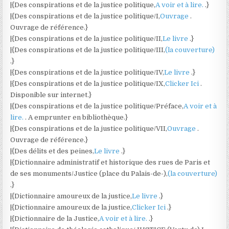
|{Des conspirations et de la justice politique,
A voir et à lire.
.}
|{Des conspirations et de la justice politique/I,
Ouvrage
.
Ouvrage de référence.}
|{Des conspirations et de la justice politique/II,
Le livre
.}
|{Des conspirations et de la justice politique/III,
(la couverture)
.}
|{Des conspirations et de la justice politique/IV,
Le livre
.}
|{Des conspirations et de la justice politique/IX,
Clicker Ici
.
Disponible sur internet.}
|{Des conspirations et de la justice politique/Préface,
A voir et à
lire.
. A emprunter en bibliothèque.}
|{Des conspirations et de la justice politique/VII,
Ouvrage
.
Ouvrage de référence.}
|{Des délits et des peines,
Le livre
.}
|{Dictionnaire administratif et historique des rues de Paris et
de ses monuments/Justice (place du Palais-de-),
(la couverture)
.}
|{Dictionnaire amoureux de la justice,
Le livre
.}
|{Dictionnaire amoureux de la justice,
Clicker Ici
.}
|{Dictionnaire de la Justice,
A voir et à lire.
.}