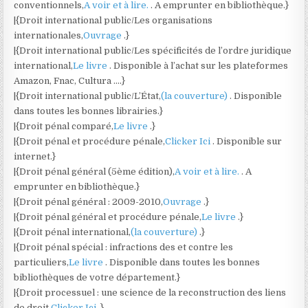
conventionnels,
A voir et à lire.
. A emprunter en bibliothèque.}
|{Droit international public/Les organisations
internationales,
Ouvrage
.}
|{Droit international public/Les spécificités de l’ordre juridique
international,
Le livre
. Disponible à l’achat sur les plateformes
Amazon, Fnac, Cultura ….}
|{Droit international public/L’État,
(la couverture)
. Disponible
dans toutes les bonnes librairies.}
|{Droit pénal comparé,
Le livre
.}
|{Droit pénal et procédure pénale,
Clicker Ici
. Disponible sur
internet.}
|{Droit pénal général (5ème édition),
A voir et à lire.
. A
emprunter en bibliothèque.}
|{Droit pénal général : 2009-2010,
Ouvrage
.}
|{Droit pénal général et procédure pénale,
Le livre
.}
|{Droit pénal international,
(la couverture)
.}
|{Droit pénal spécial : infractions des et contre les
particuliers,
Le livre
. Disponible dans toutes les bonnes
bibliothèques de votre département.}
|{Droit processuel : une science de la reconstruction des liens
de droit,
Clicker Ici
.}