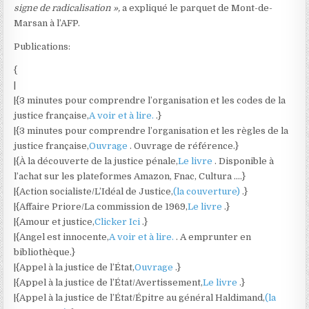
signe de radicalisation »,
a expliqué le parquet de Mont-de-
Marsan à l’AFP.
Publications:
{
|
|{3 minutes pour comprendre l’organisation et les codes de la
justice française,
A voir et à lire.
.}
|{3 minutes pour comprendre l’organisation et les règles de la
justice française,
Ouvrage
. Ouvrage de référence.}
|{À la découverte de la justice pénale,
Le livre
. Disponible à
l’achat sur les plateformes Amazon, Fnac, Cultura ….}
|{Action socialiste/L’Idéal de Justice,
(la couverture)
.}
|{Affaire Priore/La commission de 1969,
Le livre
.}
|{Amour et justice,
Clicker Ici
.}
|{Angel est innocente,
A voir et à lire.
. A emprunter en
bibliothèque.}
|{Appel à la justice de l’État,
Ouvrage
.}
|{Appel à la justice de l’État/Avertissement,
Le livre
.}
|{Appel à la justice de l’État/Épitre au général Haldimand,
(la