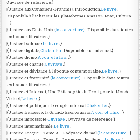
Ouvrage de référence.}
|{Justice aux Canadiens-Français !/Introduction,
Le livre
.
Disponible à l’achat sur les plateformes Amazon, Fnac, Cultura
….}
|{Justice aux États-Unis,
(la couverture)
. Disponible dans toutes
les bonnes librairies.}
|{Justice boiteuse,
Le livre
.}
|{Justice digitale,
Clicker Ici
. Disponible sur internet.}
|{Justice divine,
A voir et à lire.
.}
|{Justice et charité,
Ouvrage
.}
|{Justice et déviance à l’époque contemporaine,
Le livre
.}
|{Justice et fraternité,
(la couverture)
. Disponible dans toutes
les bonnes librairies.}
|{Justice et Internet, Une Philosophie du Droit pour le Monde
Virtuel,
Le livre
.}
|{Justice et politique : le couple infernal,
Clicker Ici
.}
|{Justice française, la Grande Escroquerie,
A voir et à lire.
.}
|{Justice impossible,
Ouvrage
. Ouvrage de référence.}
|{Justice internationale,
Le livre
.}
|{Justice League – Tome 2 – L’odyssée du mal,
(la couverture)
.}
|{Justice League – Tome 5 – La guerre des ligues,
Le livre
.}