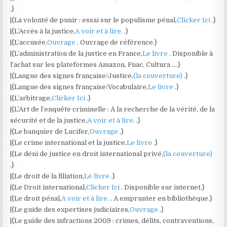
.}
|{La volonté de punir : essai sur le populisme pénal,
Clicker Ici
.}
|{L’Accès à la justice,
A voir et à lire.
.}
|{L’accusée,
Ouvrage
. Ouvrage de référence.}
|{L’administration de la justice en France,
Le livre
. Disponible à
l’achat sur les plateformes Amazon, Fnac, Cultura ….}
|{Langue des signes française/Justice,
(la couverture)
.}
|{Langue des signes française/Vocabulaire,
Le livre
.}
|{L’arbitrage,
Clicker Ici
.}
|{L’Art de l’enquête criminelle : À la recherche de la vérité, de la
sécurité et de la justice,
A voir et à lire.
.}
|{Le banquier de Lucifer,
Ouvrage
.}
|{Le crime international et la justice,
Le livre
.}
|{Le déni de justice en droit international privé,
(la couverture)
.}
|{Le droit de la filiation,
Le livre
.}
|{Le Droit international,
Clicker Ici
. Disponible sur internet.}
|{Le droit pénal,
A voir et à lire.
. A emprunter en bibliothèque.}
|{Le guide des expertises judiciaires,
Ouvrage
.}
|{Le guide des infractions 2009 : crimes, délits, contraventions,