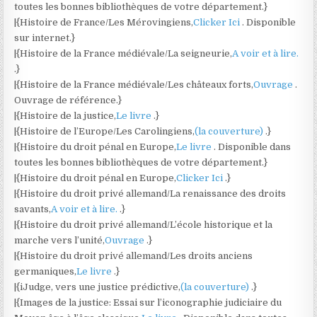
toutes les bonnes bibliothèques de votre département.}
|{Histoire de France/Les Mérovingiens,
Clicker Ici
. Disponible
sur internet.}
|{Histoire de la France médiévale/La seigneurie,
A voir et à lire.
.}
|{Histoire de la France médiévale/Les châteaux forts,
Ouvrage
.
Ouvrage de référence.}
|{Histoire de la justice,
Le livre
.}
|{Histoire de l’Europe/Les Carolingiens,
(la couverture)
.}
|{Histoire du droit pénal en Europe,
Le livre
. Disponible dans
toutes les bonnes bibliothèques de votre département.}
|{Histoire du droit pénal en Europe,
Clicker Ici
.}
|{Histoire du droit privé allemand/La renaissance des droits
savants,
A voir et à lire.
.}
|{Histoire du droit privé allemand/L’école historique et la
marche vers l’unité,
Ouvrage
.}
|{Histoire du droit privé allemand/Les droits anciens
germaniques,
Le livre
.}
|{iJudge, vers une justice prédictive,
(la couverture)
.}
|{Images de la justice: Essai sur l’iconographie judiciaire du