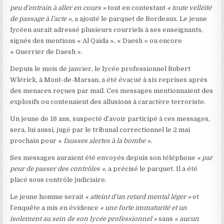
peu d’entrain à aller en cours »
tout en contestant
« toute velléité
de passage à l’acte »
, a ajouté le parquet de Bordeaux. Le jeune
lycéen aurait adressé plusieurs courriels à ses enseignants,
signés des mentions « Al Qaïda », « Daesh » ou encore
« Guerrier de Daesh ».
Depuis le mois de janvier, le lycée professionnel Robert
Wlérick, à Mont-de-Marsan, a été évacué à six reprises après
des menaces reçues par mail. Ces messages mentionnaient des
explosifs ou contenaient des allusions à caractère terroriste.
Un jeune de 18 ans, suspecté d’avoir participé à ces messages,
sera, lui aussi, jugé par le tribunal correctionnel le 2 mai
prochain pour «
fausses alertes à la bombe ».
Ses messages auraient été envoyés depuis son téléphone
« par
peur de passer des contrôles »
, a précisé le parquet. Il a été
placé sous contrôle judiciaire.
Le jeune homme serait
« atteint d’un retard mental léger »
et
l’enquête a mis en évidence
« une forte immaturité et un
isolement au sein de son lycée professionnel »
sans
« aucun