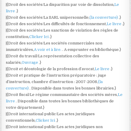
|{Droit des sociétés/La disparition par voie de dissolution,
Le
livre
.}
|{Droit des sociétés/La SARL unipersonnelle,
(la couverture)
.}
|{Droit des sociétés/Les difficultés de fonctionnement,
Le livre
.}
|{Droit des sociétés/Les sanctions de violation des règles de
constitution,
Clicker Ici
.}
|{Droit des sociétés/Les sociétés commerciales non
immatriculées,
A voir et à lire.
. A emprunter en bibliothèque.}
|{Droit du travail/La représentation collective des
salariés,
Ouvrage
.}
|{Droit et déontologie de la profession d’avocat,
Le livre
.}
|{Droit et pratique de l’instruction préparatoire : juge
d’instruction, chambre d’instruction : 2007-2008,
(la
couverture)
. Disponible dans toutes les bonnes librairies.}
|{Droit fiscal/Le régime communautaire des sociétés mères,
Le
livre
. Disponible dans toutes les bonnes bibliothèques de
votre département.}
|{Droit international public/Les actes juridiques
conventionnels,
Clicker Ici
.}
|{Droit international public/Les actes juridiques non