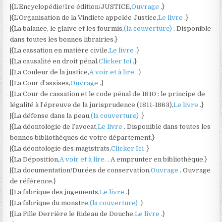
|{L’Encyclopédie/1re édition/JUSTICE,
Ouvrage
.}
|{L’Organisation de la Vindicte appelée Justice,
Le livre
.}
|{La balance, le glaive et les fourmis,
(la couverture)
. Disponible
dans toutes les bonnes librairies.}
|{La cassation en matière civile,
Le livre
.}
|{La causalité en droit pénal,
Clicker Ici
.}
|{La Couleur de la justice,
A voir et à lire.
.}
|{La Cour d’assises,
Ouvrage
.}
|{La Cour de cassation et le code pénal de 1810 : le principe de
légalité à l’épreuve de la jurisprudence (1811-1863),
Le livre
.}
|{La défense dans la peau,
(la couverture)
.}
|{La déontologie de l’avocat,
Le livre
. Disponible dans toutes les
bonnes bibliothèques de votre département.}
|{La déontologie des magistrats,
Clicker Ici
.}
|{La Déposition,
A voir et à lire.
. A emprunter en bibliothèque.}
|{La documentation/Durées de conservation,
Ouvrage
. Ouvrage
de référence.}
|{La fabrique des jugements,
Le livre
.}
|{La fabrique du monstre,
(la couverture)
.}
|{La Fille Derrière le Rideau de Douche,
Le livre
.}