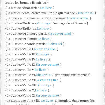
toutes les bonnes librairies.}
|{La justice réparatrice,
Le livre
.}
|{La justice restaurative une utopie qui marche ?,
Clicker Ici
.}
|{La Justice… demain, ailleurs, autrement,
A voir et à lire.
.}
|{La Justice/Dédicace,
Ouvrage
. Ouvrage de référence.}
|{La Justice/Épilogue,
Le livre
.}
|{La Justice/Premiere partie,
(la couverture)
.}
|{La Justice/Prologue,
Le livre
.}
|{La Justice/Seconde partie,
Clicker Ici
.}
|{La Justice/Veille I,
A voir et à lire.
.}
|{La Justice/Veille III,
Ouvrage
.}
|{La Justice/Veille IV,
Le livre
.}
|{La Justice/Veille IX,
(la couverture)
.}
|{La Justice/Veille V,
Le livre
.}
|{La Justice/Veille VI,
Clicker Ici
. Disponible sur internet.}
|{La Justice/Veille VII,
A voir et à lire.
.}
|{La Justice/Veille VIII,
Ouvrage
.}
|{La Justice/Veille X,
Le livre
.}
|{La Justice/Veille XI,
(la couverture)
.}
|{La Menteuse et la Ville,
Le livre
. Disponible dans toutes les