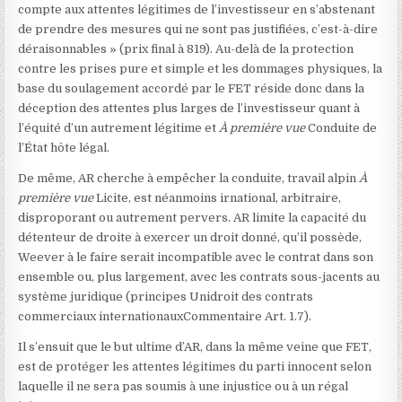
compte aux attentes légitimes de l’investisseur en s’abstenant
de prendre des mesures qui ne sont pas justifiées, c’est-à-dire
déraisonnables » (prix final
à 819). Au-delà de la protection
contre les prises pure et simple et les dommages physiques, la
base du soulagement accordé par le FET réside donc dans la
déception des attentes plus larges de l’investisseur quant à
l’équité d’un autrement légitime et
À première vue
Conduite de
l’État hôte légal.
De même, AR cherche à empêcher la conduite, travail alpin
À
première vue
Licite, est néanmoins irnational, arbitraire,
disproporant ou autrement pervers. AR limite la capacité du
détenteur de droite à exercer un droit donné, qu’il possède,
Weever à le faire serait incompatible avec le contrat dans son
ensemble ou, plus largement, avec les contrats sous-jacents au
système juridique (principes Unidroit des contrats
commerciaux internationaux
Commentaire Art. 1.7).
Il s’ensuit que le but ultime d’AR, dans la même veine que FET,
est de protéger les attentes légitimes du parti innocent selon
laquelle il ne sera pas soumis à une injustice ou à un régal