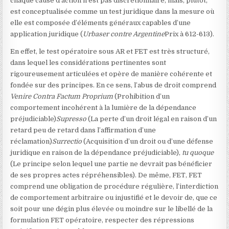
chaque cause d’action n’est pas discrétionnaire, mais, plutôt,
est conceptualisée comme un test juridique dans la mesure où
elle est composée d’éléments généraux capables d’une
application juridique (
Urbaser contre Argentine
Prix
à 612-613).
En effet, le test opératoire sous AR et FET est très structuré,
dans lequel les considérations pertinentes sont
rigoureusement articulées et opère de manière cohérente et
fondée sur des principes. En ce sens, l’abus de droit comprend
Venire Contra Factum Proprium
(Prohibition d’un
comportement incohérent à la lumière de la dépendance
préjudiciable)
Supresso
(La perte d’un droit légal en raison d’un
retard peu de retard dans l’affirmation d’une
réclamation)
Surrectio
(Acquisition d’un droit ou d’une défense
juridique en raison de la dépendance préjudiciable),
tu quoque
(Le principe selon lequel une partie ne devrait pas bénéficier
de ses propres actes répréhensibles). De même, FET, FET
comprend une obligation de procédure régulière, l’interdiction
de comportement arbitraire ou injustifié et le devoir de, que ce
soit pour une dégin plus élevée ou moindre sur le libellé de la
formulation FET opératoire, respecter des répressions