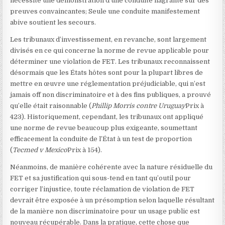
nécessite une démonstration d’une conduite flagrante sur des
preuves convaincantes; Seule une conduite manifestement
abive soutient les secours.
Les tribunaux d’investissement, en revanche, sont largement
divisés en ce qui concerne la norme de revue applicable pour
déterminer une violation de FET. Les tribunaux reconnaissent
désormais que les États hôtes sont pour la plupart libres de
mettre en œuvre une réglementation préjudiciable, qui n’est
jamais off non discriminatoire et à des fins publiques, a prouvé
qu’elle était raisonnable (
Phillip Morris contre Uruguay
Prix
à
423). Historiquement, cependant, les tribunaux ont appliqué
une norme de revue beaucoup plus exigeante, soumettant
efficacement la conduite de l’État à un test de proportion
(
Tecmed v Mexico
Prix
à 154).
Néanmoins, de manière cohérente avec la nature résiduelle du
FET et sa justification qui sous-tend en tant qu’outil pour
corriger l’injustice, toute réclamation de violation de FET
devrait être exposée à un présomption selon laquelle résultant
de la manière non discriminatoire pour un usage public est
nouveau récupérable. Dans la pratique, cette chose que