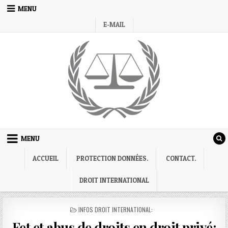
Skip
MENU
to
E-MAIL
content
MENU
ACCUEIL
PROTECTION DONNÉES.
CONTACT.
DROIT INTERNATIONAL
POSTED
INFOS DROIT INTERNATIONAL:
IN
Fet et abus de droits en droit privé: