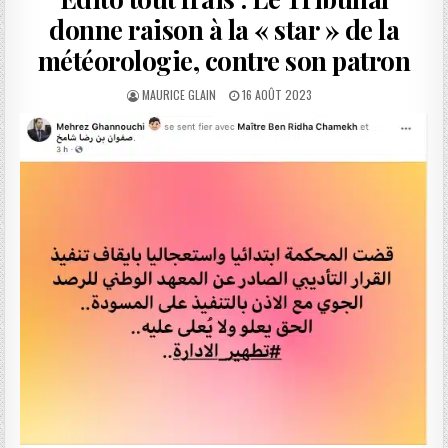
donne raison à la « star » de la
météorologie, contre son patron
AUTHOR:
PUBLISHED
MAURICE GLAIN
16 AOÛT 2023
DATE: