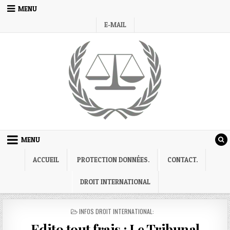
Skip
MENU
to
E-MAIL
content
MENU
ACCUEIL
PROTECTION DONNÉES.
CONTACT.
DROIT INTERNATIONAL
POSTED
INFOS DROIT INTERNATIONAL:
IN
Edito tout frais : Le Tribunal