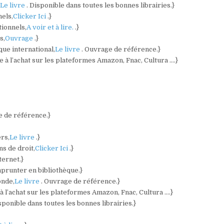
,
Le livre
. Disponible dans toutes les bonnes librairies.}
nels,
Clicker Ici
.}
tionnels,
A voir et à lire.
.}
s,
Ouvrage
.}
ique international,
Le livre
. Ouvrage de référence.}
e à l’achat sur les plateformes Amazon, Fnac, Cultura ….}
e de référence.}
ers,
Le livre
.}
ns de droit,
Clicker Ici
.}
ternet.}
mprunter en bibliothèque.}
onde,
Le livre
. Ouvrage de référence.}
 à l’achat sur les plateformes Amazon, Fnac, Cultura ….}
isponible dans toutes les bonnes librairies.}