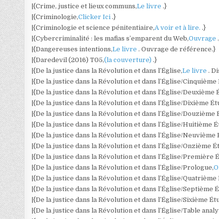
|{Crime, justice et lieux communs,
Le livre
.}
|{Criminologie,
Clicker Ici
.}
|{Criminologie et science pénitentiaire,
A voir et à lire.
.}
|{Cybercriminalité : les mafias s’emparent du Web,
Ouvrage
|{Dangereuses intentions,
Le livre
. Ouvrage de référence.}
|{Daredevil (2016) T05,
(la couverture)
.}
|{De la justice dans la Révolution et dans l’Église,
Le livre
. D
|{De la justice dans la Révolution et dans l’Église/Cinquième
|{De la justice dans la Révolution et dans l’Église/Deuxième 
|{De la justice dans la Révolution et dans l’Église/Dixième Ét
|{De la justice dans la Révolution et dans l’Église/Douzième 
|{De la justice dans la Révolution et dans l’Église/Huitième É
|{De la justice dans la Révolution et dans l’Église/Neuvième 
|{De la justice dans la Révolution et dans l’Église/Onzième É
|{De la justice dans la Révolution et dans l’Église/Première 
|{De la justice dans la Révolution et dans l’Église/Prologue,
O
|{De la justice dans la Révolution et dans l’Église/Quatrième
|{De la justice dans la Révolution et dans l’Église/Septième 
|{De la justice dans la Révolution et dans l’Église/Sixième Ét
|{De la justice dans la Révolution et dans l’Église/Table analy