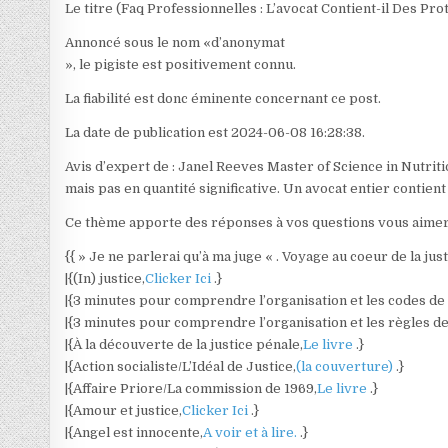
Le titre (Faq Professionnelles : L’avocat Contient-il Des Pro
Annoncé sous le nom «d’anonymat
», le pigiste est positivement connu.
La fiabilité est donc éminente concernant ce post.
La date de publication est 2024-06-08 16:28:38.
Avis d’expert de : Janel Reeves Master of Science in Nutriti
mais pas en quantité significative. Un avocat entier contient
Ce thème apporte des réponses à vos questions vous aimere
{{ » Je ne parlerai qu’à ma juge « . Voyage au coeur de la jus
|{(In) justice,
Clicker Ici
.}
|{3 minutes pour comprendre l’organisation et les codes de l
|{3 minutes pour comprendre l’organisation et les règles de 
|{À la découverte de la justice pénale,
Le livre
.}
|{Action socialiste/L’Idéal de Justice,
(la couverture)
.}
|{Affaire Priore/La commission de 1969,
Le livre
.}
|{Amour et justice,
Clicker Ici
.}
|{Angel est innocente,
A voir et à lire.
.}