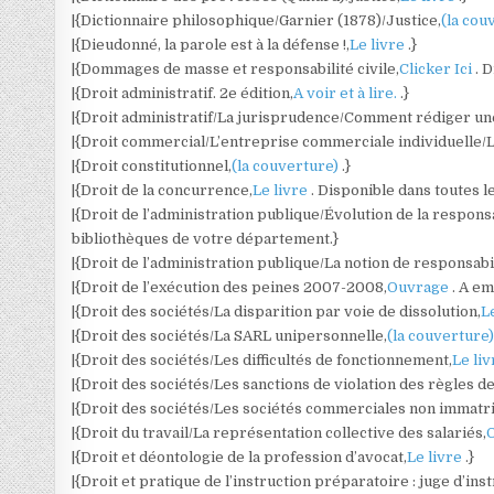
|{Dictionnaire philosophique/Garnier (1878)/Justice,
(la cou
|{Dieudonné, la parole est à la défense !,
Le livre
.}
|{Dommages de masse et responsabilité civile,
Clicker Ici
. 
|{Droit administratif. 2e édition,
A voir et à lire.
.}
|{Droit administratif/La jurisprudence/Comment rédiger une
|{Droit commercial/L’entreprise commerciale individuelle
|{Droit constitutionnel,
(la couverture)
.}
|{Droit de la concurrence,
Le livre
. Disponible dans toutes l
|{Droit de l’administration publique/Évolution de la responsa
bibliothèques de votre département.}
|{Droit de l’administration publique/La notion de responsabi
|{Droit de l’exécution des peines 2007-2008,
Ouvrage
. A e
|{Droit des sociétés/La disparition par voie de dissolution,
L
|{Droit des sociétés/La SARL unipersonnelle,
(la couverture
|{Droit des sociétés/Les difficultés de fonctionnement,
Le li
|{Droit des sociétés/Les sanctions de violation des règles de
|{Droit des sociétés/Les sociétés commerciales non immatri
|{Droit du travail/La représentation collective des salariés,
|{Droit et déontologie de la profession d’avocat,
Le livre
.}
|{Droit et pratique de l’instruction préparatoire : juge d’in