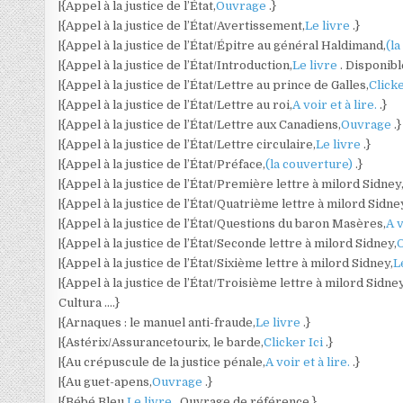
|{Appel à la justice de l’État,
Ouvrage
.}
|{Appel à la justice de l’État/Avertissement,
Le livre
.}
|{Appel à la justice de l’État/Épitre au général Haldimand,
(l
|{Appel à la justice de l’État/Introduction,
Le livre
. Disponibl
|{Appel à la justice de l’État/Lettre au prince de Galles,
Clicke
|{Appel à la justice de l’État/Lettre au roi,
A voir et à lire.
.}
|{Appel à la justice de l’État/Lettre aux Canadiens,
Ouvrage
.}
|{Appel à la justice de l’État/Lettre circulaire,
Le livre
.}
|{Appel à la justice de l’État/Préface,
(la couverture)
.}
|{Appel à la justice de l’État/Première lettre à milord Sidney
|{Appel à la justice de l’État/Quatrième lettre à milord Sidne
|{Appel à la justice de l’État/Questions du baron Masères,
A v
|{Appel à la justice de l’État/Seconde lettre à milord Sidney,
|{Appel à la justice de l’État/Sixième lettre à milord Sidney,
L
|{Appel à la justice de l’État/Troisième lettre à milord Sidney
Cultura ….}
|{Arnaques : le manuel anti-fraude,
Le livre
.}
|{Astérix/Assurancetourix, le barde,
Clicker Ici
.}
|{Au crépuscule de la justice pénale,
A voir et à lire.
.}
|{Au guet-apens,
Ouvrage
.}
|{Bébé Bleu,
Le livre
. Ouvrage de référence.}