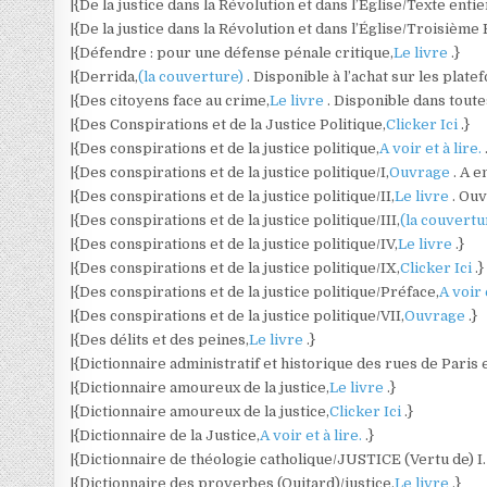
|{De la justice dans la Révolution et dans l’Église/Texte entie
|{De la justice dans la Révolution et dans l’Église/Troisième
|{Défendre : pour une défense pénale critique,
Le livre
.}
|{Derrida,
(la couverture)
. Disponible à l’achat sur les plat
|{Des citoyens face au crime,
Le livre
. Disponible dans toute
|{Des Conspirations et de la Justice Politique,
Clicker Ici
.}
|{Des conspirations et de la justice politique,
A voir et à lire.
|{Des conspirations et de la justice politique/I,
Ouvrage
. A 
|{Des conspirations et de la justice politique/II,
Le livre
. Ou
|{Des conspirations et de la justice politique/III,
(la couvert
|{Des conspirations et de la justice politique/IV,
Le livre
.}
|{Des conspirations et de la justice politique/IX,
Clicker Ici
.}
|{Des conspirations et de la justice politique/Préface,
A voir 
|{Des conspirations et de la justice politique/VII,
Ouvrage
.}
|{Des délits et des peines,
Le livre
.}
|{Dictionnaire administratif et historique des rues de Paris
|{Dictionnaire amoureux de la justice,
Le livre
.}
|{Dictionnaire amoureux de la justice,
Clicker Ici
.}
|{Dictionnaire de la Justice,
A voir et à lire.
.}
|{Dictionnaire de théologie catholique/JUSTICE (Vertu de) I. 
|{Dictionnaire des proverbes (Quitard)/justice,
Le livre
.}