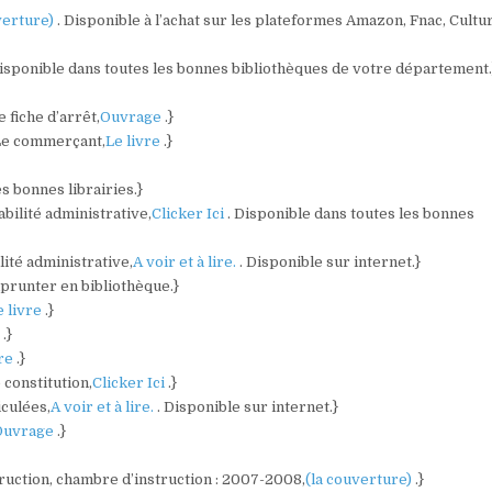
verture)
. Disponible à l’achat sur les plateformes Amazon, Fnac, Cultur
Disponible dans toutes les bonnes bibliothèques de votre département.
 fiche d’arrêt,
Ouvrage
.}
/Le commerçant,
Le livre
.}
es bonnes librairies.}
bilité administrative,
Clicker Ici
. Disponible dans toutes les bonnes
lité administrative,
A voir et à lire.
. Disponible sur internet.}
mprunter en bibliothèque.}
e livre
.}
)
.}
vre
.}
 constitution,
Clicker Ici
.}
culées,
A voir et à lire.
. Disponible sur internet.}
Ouvrage
.}
struction, chambre d’instruction : 2007-2008,
(la couverture)
.}