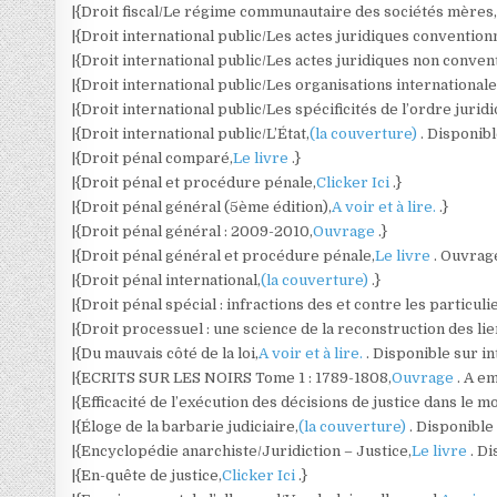
|{Droit fiscal/Le régime communautaire des sociétés mères
|{Droit international public/Les actes juridiques convention
|{Droit international public/Les actes juridiques non conven
|{Droit international public/Les organisations internationale
|{Droit international public/Les spécificités de l’ordre jurid
|{Droit international public/L’État,
(la couverture)
. Disponibl
|{Droit pénal comparé,
Le livre
.}
|{Droit pénal et procédure pénale,
Clicker Ici
.}
|{Droit pénal général (5ème édition),
A voir et à lire.
.}
|{Droit pénal général : 2009-2010,
Ouvrage
.}
|{Droit pénal général et procédure pénale,
Le livre
. Ouvrag
|{Droit pénal international,
(la couverture)
.}
|{Droit pénal spécial : infractions des et contre les particuli
|{Droit processuel : une science de la reconstruction des lie
|{Du mauvais côté de la loi,
A voir et à lire.
. Disponible sur in
|{ECRITS SUR LES NOIRS Tome 1 : 1789-1808,
Ouvrage
. A e
|{Efficacité de l’exécution des décisions de justice dans le m
|{Éloge de la barbarie judiciaire,
(la couverture)
. Disponible
|{Encyclopédie anarchiste/Juridiction – Justice,
Le livre
. D
|{En-quête de justice,
Clicker Ici
.}