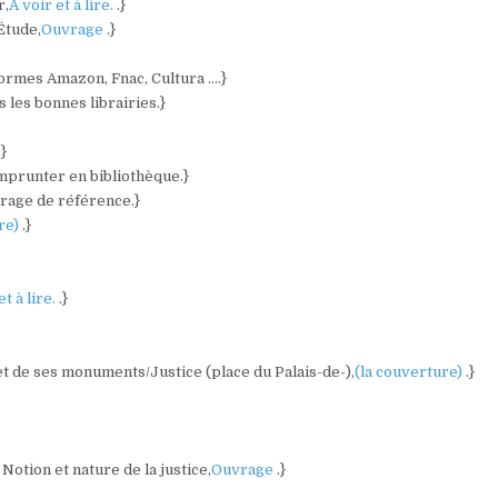
r,
A voir et à lire.
.}
 Étude,
Ouvrage
.}
eformes Amazon, Fnac, Cultura ….}
s les bonnes librairies.}
.}
emprunter en bibliothèque.}
vrage de référence.}
ure)
.}
et à lire.
.}
 et de ses monuments/Justice (place du Palais-de-),
(la couverture)
.}
Notion et nature de la justice,
Ouvrage
.}