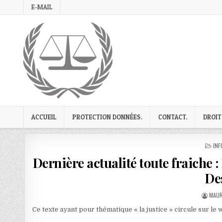
Skip
E-MAIL
to
content
ACCUEIL
PROTECTION DONNÉES.
CONTACT.
DROIT
PO
INF
IN
Dernière actualité toute fraiche :
De
AUTH
MAUR
Ce texte ayant pour thématique « la justice » circule sur le