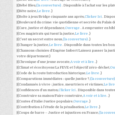
|{Bébé Bleu,
(la couverture)
. Disponible à l’achat sur les pl
|{Bête noire,
Le livre
.}
|{Boîte à jeux/Bridge cinquante ans après,
Clicker Ici
. Dispo
|{Boulevard du crime: vie quotidienne et secrète du Palais de
|{Care, justice et dépendance,
Ouvrage
. A emprunter en bib
|{Ces magistrats qui tuent la justice,
Le livre
.}
|{C’est un secret entre nous,
(la couverture)
.}
|{Changer la justice,
Le livre
. Disponible dans toutes les bonn
|{Chansons choisies d’Eugène Imbert/Laissez passer la justi
votre département.}
|{Chronique d’une jeune avocate,
A voir et à lire.
.}
|{Climat et écocitoyens/La FEVE et l’objectif zéro-déchet,
Ou
|{Code de la route/Introduction historique,
Le livre
.}
|{Comparutions immédiates : quelle justice ?,
(la couverture
|{Condamnés à vivre : justice, meurtriers et victimes,
Le liv
|{Confidences d’un maton,
Clicker Ici
. Disponible dans toute
|{Construire sa maison/Faire construire,
A voir et à lire.
.}
|{Contes d’Italie/Justice populaire,
Ouvrage
.}
|{Contribution à l’étude de la pénalisation,
Le livre
.}
|{Coups de barre – Justice et injustices en France,
(la couve