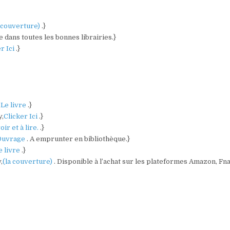
a couverture)
.}
e dans toutes les bonnes librairies.}
r Ici
.}
,
Le livre
.}
y,
Clicker Ici
.}
oir et à lire.
.}
Ouvrage
. A emprunter en bibliothèque.}
e livre
.}
,
(la couverture)
. Disponible à l’achat sur les plateformes Amazon, Fna