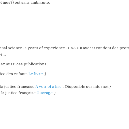
téines?) est sans ambiguïté.
onal Science · 4 years of experience · USA Un avocat contient des prot
 e …
z aussi ces publications :
tice des enfants,
Le livre
.}
a justice française,
A voir et à lire.
. Disponible sur internet.}
la justice française,
Ouvrage
.}