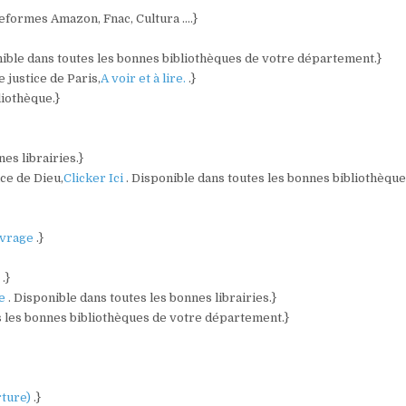
ateformes Amazon, Fnac, Cultura ….}
nible dans toutes les bonnes bibliothèques de votre département.}
 justice de Paris,
A voir et à lire.
.}
liothèque.}
es librairies.}
ce de Dieu,
Clicker Ici
. Disponible dans toutes les bonnes bibliothèqu
vrage
.}
)
.}
re
. Disponible dans toutes les bonnes librairies.}
s les bonnes bibliothèques de votre département.}
rture)
.}