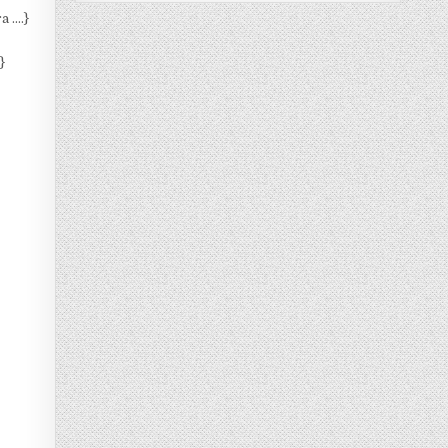
a ….}
}