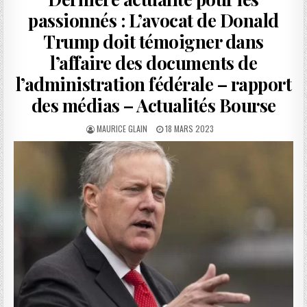
passionnés : L’avocat de Donald
Trump doit témoigner dans
l’affaire des documents de
l’administration fédérale – rapport
des médias – Actualités Bourse
AUTHOR:
PUBLISHED
MAURICE GLAIN
18 MARS 2023
DATE: