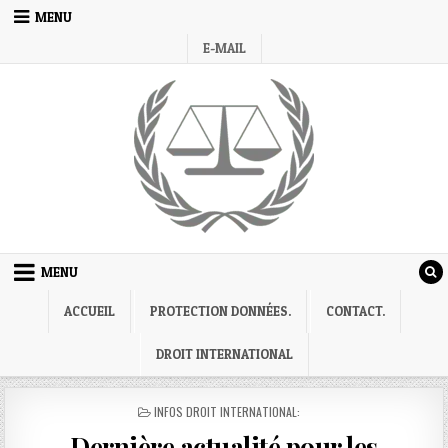
Skip
MENU
to
E-MAIL
content
MENU
ACCUEIL
PROTECTION DONNÉES.
CONTACT.
DROIT INTERNATIONAL
POSTED
INFOS DROIT INTERNATIONAL:
IN
Dernière actualité pour les