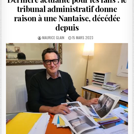
tribunal administratif donne
raison à une Nantaise, décédée
depuis
AUTHOR:
PUBLISHED
MAURICE GLAIN
15 MARS 2023
DATE: