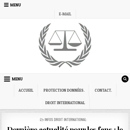
Skip
MENU
to
E-MAIL
content
MENU
ACCUEIL
PROTECTION DONNÉES.
CONTACT.
DROIT INTERNATIONAL
POSTED
INFOS DROIT INTERNATIONAL:
IN
Dernière actualité pour les fans : le