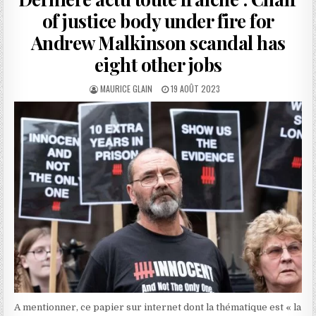
of justice body under fire for
Andrew Malkinson scandal has
eight other jobs
AUTHOR:
PUBLISHED
MAURICE GLAIN
19 AOÛT 2023
DATE:
A mentionner, ce papier sur internet dont la thématique est « la