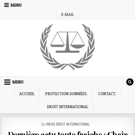
Skip
MENU
to
E-MAIL
content
MENU
ACCUEIL
PROTECTION DONNÉES.
CONTACT.
DROIT INTERNATIONAL
POSTED
INFOS DROIT INTERNATIONAL:
IN
Dernière actu toute fraiche : Chair