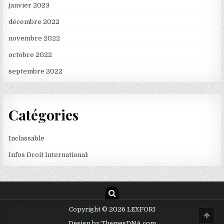
janvier 2023
décembre 2022
novembre 2022
octobre 2022
septembre 2022
Catégories
Inclassable
Infos Droit International:
Copyright © 2026 LEXFORI
Scro
to
Design by ThemesDNA.com