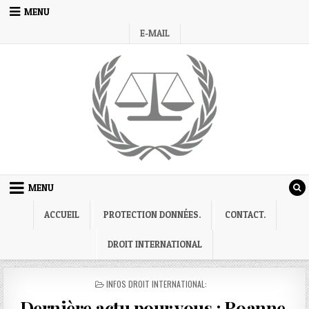
Skip
MENU
to
E-MAIL
content
MENU
ACCUEIL
PROTECTION DONNÉES.
CONTACT.
DROIT INTERNATIONAL
POSTED
INFOS DROIT INTERNATIONAL:
IN
Dernière actu pour vous : Roanne.