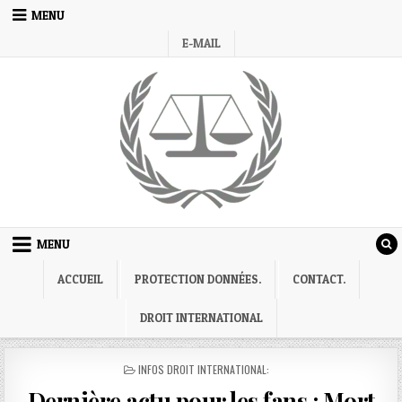
Skip
MENU
to
E-MAIL
content
MENU
ACCUEIL
PROTECTION DONNÉES.
CONTACT.
DROIT INTERNATIONAL
POSTED
INFOS DROIT INTERNATIONAL:
IN
Dernière actu pour les fans : Mort