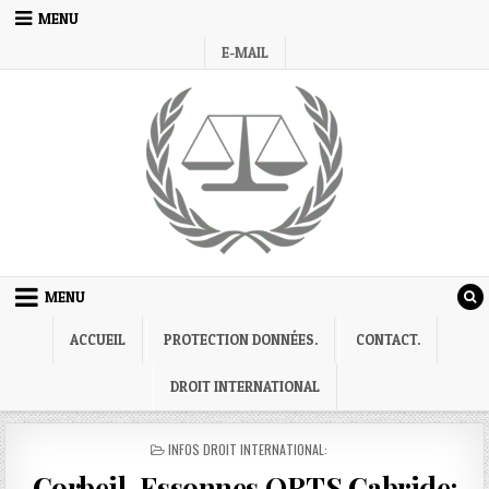
Skip
MENU
to
E-MAIL
content
MENU
ACCUEIL
PROTECTION DONNÉES.
CONTACT.
DROIT INTERNATIONAL
POSTED
INFOS DROIT INTERNATIONAL:
IN
Corbeil-Essonnes,ORTS Cabride: