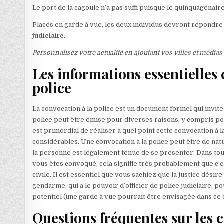
Le port de la cagoule n’a pas suffi puisque le quinquagénair
Placés en garde à vue, les deux individus devront répondre 
judiciaire
.
Personnalisez votre actualité en ajoutant vos villes et média
Les informations essentielles
police
La convocation à la police est un document formel qui invite
police peut être émise pour diverses raisons, y compris p
est primordial de réaliser à quel point cette convocation à la
considérables. Une convocation à la police peut être de natu
la personne est légalement tenue de se présenter. Dans tous l
vous êtes convoqué, cela signifie très probablement que c’es
civile. Il est essentiel que vous sachiez que la justice désir
gendarme, qui a le pouvoir d’officier de police judiciaire, p
potentiel (une garde à vue pourrait être envisagée dans ce c
Questions fréquentes sur les c