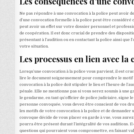
Les conséquences d’une convo
Ne pas répondre à une convocation à la police peut avoir d
d’une convocation formelle à la police peut être considéré 
peut avoir un effet sur votre dossier personnel et profess
de coopération. Il est donc crucial de prendre des dispositi
présentant à l’audition ou en contactant la police ainsi que l
votre situation.
Les processus en lien avec la 
Lorsqu’une convocation à la police vous parvient, il est cruc
lire le document soigneusement pour comprendre le motif de
convocation à la police doit stipuler le lieu et l’heure de l’aud
pénale. Elle ne mentionne pas si vous serez soumis à une ga
le gendarme, en tant qu’officier de police judiciaire, signe l
personne convoquée, vous devez être conscient de vos droits
les motifs de votre convocation à la police et de demander un 
convoque décide de vous placer en garde à vue, vous aurez l
pourra être présent durant l’intégralité de vos auditions. I
questions qui pourraient vous compromettre, en faisant valo