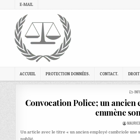
Skip
E-MAIL
to
content
ACCUEIL
PROTECTION DONNÉES.
CONTACT.
DROIT
PO
INF
IN
Convocation Police; un ancien e
emmène son f
AUTHOR
MAURICE
Un article avec le titre « un ancien employé cambriole une 
publié.