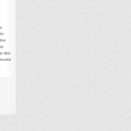
la
ute
tes
ux
me des
sentir