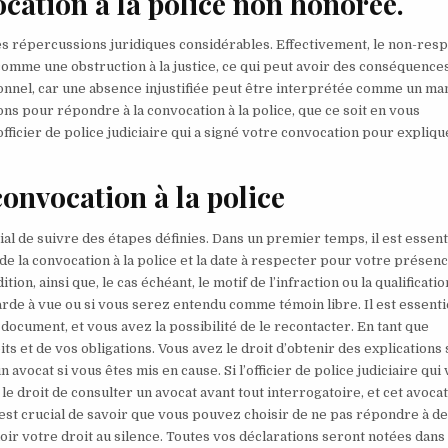
cation à la police non honorée.
es répercussions juridiques considérables. Effectivement, le non-res
comme une obstruction à la justice, ce qui peut avoir des conséquences
ionnel, car une absence injustifiée peut être interprétée comme un m
ons pour répondre à la convocation à la police, que ce soit en vous
’officier de police judiciaire qui a signé votre convocation pour expliqu
convocation à la police
ial de suivre des étapes définies. Dans un premier temps, il est essent
 la convocation à la police et la date à respecter pour votre présenc
ition, ainsi que, le cas échéant, le motif de l’infraction ou la qualificatio
rde à vue ou si vous serez entendu comme témoin libre. Il est essenti
e document, et vous avez la possibilité de le recontacter. En tant que
 et de vos obligations. Vous avez le droit d’obtenir des explications 
avocat si vous êtes mis en cause. Si l’officier de police judiciaire qui
e droit de consulter un avocat avant tout interrogatoire, et cet avoca
l est crucial de savoir que vous pouvez choisir de ne pas répondre à d
ir votre droit au silence. Toutes vos déclarations seront notées dans