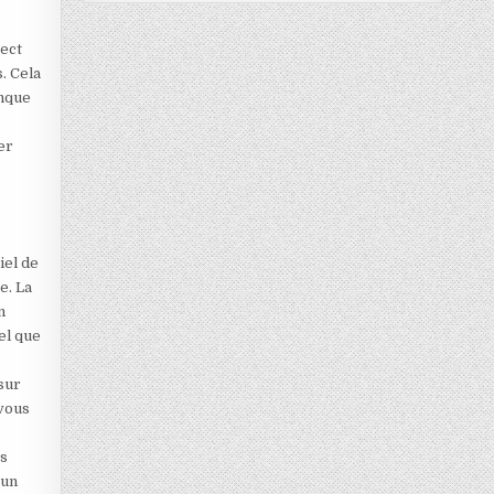
pect
. Cela
anque
er
iel de
e. La
n
el que
sur
 vous
t
es
 un