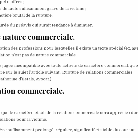
el d’offres ;
s de faute suffisamment grave de la victime ;
ctère brutal de la rupture.
a durée du préavis qui aurait tendance à diminuer.
de nature commerciale.
ion des professions pour lesquelles il existe un texte spécial (ex. ag
lation n’est pas de nature commerciale.
té jugée incompatible avec toute activité de caractère commercial, qu’e
ire sur le sujet l’article suivant : Rupture de relations commerciales
atherine d’Estais, Avocat.).
elation commerciale.
e que le caractère établi de la relation commerciale sera apprécié : du
relations pour la victime.
re suffisamment prolongé, régulier, significatif et stable du courant