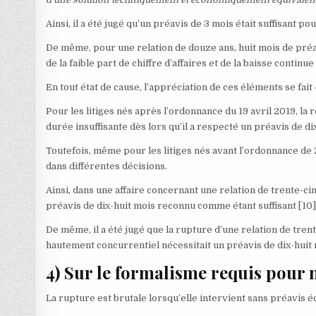
Ainsi, il a été jugé qu’un préavis de 3 mois était suffisant po
De même, pour une relation de douze ans, huit mois de préav
de la faible part de chiffre d’affaires et de la baisse contin
En tout état de cause, l’appréciation de ces éléments se fait
Pour les litiges nés après l’ordonnance du 19 avril 2019, la
durée insuffisante dès lors qu’il a respecté un préavis de di
Toutefois, même pour les litiges nés avant l’ordonnance de 2
dans différentes décisions.
Ainsi, dans une affaire concernant une relation de trente-ci
préavis de dix-huit mois reconnu comme étant suffisant
[10
De même, il a été jugé que la rupture d’une relation de tren
hautement concurrentiel nécessitait un préavis de dix-huit
4) Sur le formalisme requis pour n
La rupture est brutale lorsqu’elle intervient sans préavis éc