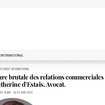
 INTERNATIONAL
STED
OS DROIT INTERNATIONAL:
ture brutale des relations commerciales
atherine d’Estais, Avocat.
OR:
PUBLISHED
CE GLAIN
24 JUIN 2023
DATE: