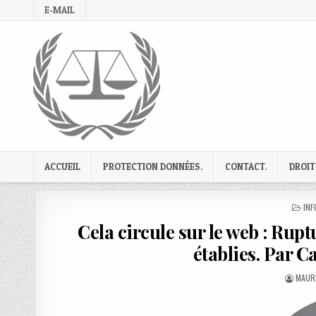
Skip
E-MAIL
to
content
ACCUEIL
PROTECTION DONNÉES.
CONTACT.
DROIT
PO
INF
IN
Cela circule sur le web : Rup
établies. Par C
AUTH
MAURI