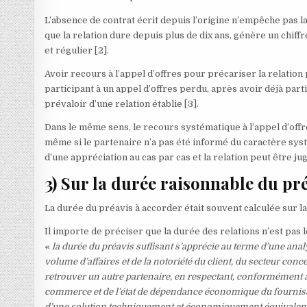
L’absence de contrat écrit depuis l’origine n’empêche pas la
que la relation dure depuis plus de dix ans, génère un chiffr
et régulier
[2]
.
Avoir recours à l’appel d’offres pour précariser la relation 
participant à un appel d’offres perdu, après avoir déjà pa
prévaloir d’une relation établie
[3]
.
Dans le même sens, le recours systématique à l’appel d’offres
même si le partenaire n’a pas été informé du caractère sys
d’une appréciation au cas par cas et la relation peut être ju
3) Sur la durée raisonnable du pré
La durée du préavis à accorder était souvent calculée sur l
Il importe de préciser que la durée des relations n’est pas 
«
la durée du préavis suffisant s’apprécie au terme d’une ana
volume d’affaires et de la notoriété du client, du secteur co
retrouver un autre partenaire, en respectant, conformément à
commerce et de l’état de dépendance économique du fournisseu
d’une solution techniquement et économiquement équivalente 