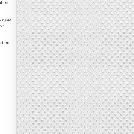
ation
ive pas
 et
sation