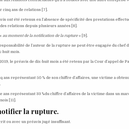
ur cinq ans de relations
[7]
.
is ont été retenus en l’absence de spécificité des prestations effectu
ue des relations depuis plusieurs années
[8]
.
 «
au moment de la notification de la rupture
»
[9]
.
 responsabilité de l’auteur de la rupture ne peut être engagée du chef 
x-huit mois.
019, le préavis de dix-huit mois a été retenu par la Cour d’appel de P
nq ans représentant 50 % de son chiffre d’affaires, une victime a obten
]
.
te ans représentant 33 %du chiffre d’affaires de la victime dans un ma
 mois
[11]
.
otifier la rupture.
rit ou avec un préavis jugé insuffisant.