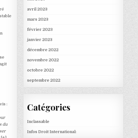
tré
avril 2023
stable
mars 2023
février 2023
en
janvier 2023
e
décembre 2022
use
novembre 2022
agit
octobre 2022
septembre 2022
Catégories
is :
our
Inclassable
s du
ser
Infos Droit International:
»
[6]
.