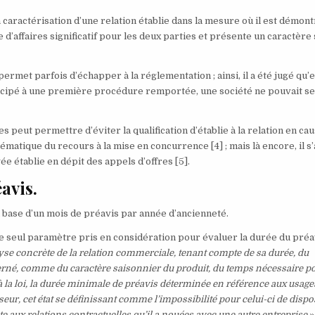
 caractérisation d’une relation établie dans la mesure où il est démon
e d’affaires significatif pour les deux parties et présente un caractère 
permet parfois d’échapper à la réglementation ; ainsi, il a été jugé qu’
rticipé à une première procédure remportée, une société ne pouvait s
 peut permettre d’éviter la qualification d’établie à la relation en ca
tématique du recours à la mise en concurrence
[4]
; mais là encore, il s’
gée établie en dépit des appels d’offres
[5]
.
avis.
a base d’un mois de préavis par année d’ancienneté.
le seul paramètre pris en considération pour évaluer la durée du préav
lyse concrète de la relation commerciale, tenant compte de sa durée, du
ncerné, comme du caractère saisonnier du produit, du temps nécessaire p
 la loi, la durée minimale de préavis déterminée en référence aux usage
r, cet état se définissant comme l’impossibilité pour celui-ci de dispo
aux relations contractuelles qu’il a nouées avec une autre entreprise