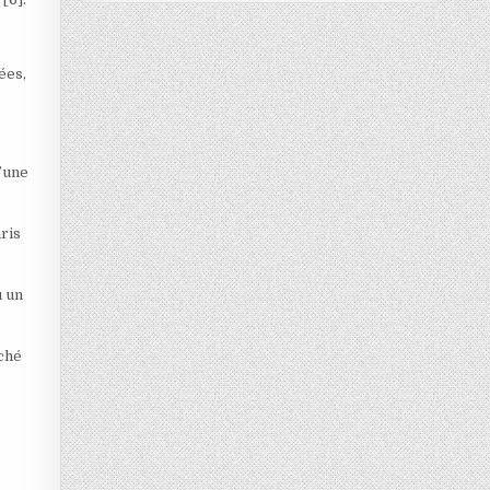
ées,
d’une
aris
u un
rché